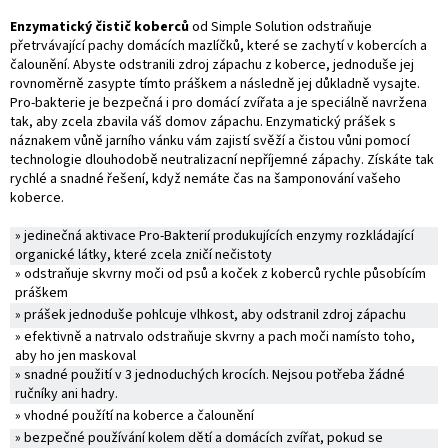
Enzymatický čistič koberců
od Simple Solution odstraňuje
přetrvávající pachy domácích mazlíčků, které se zachytí v kobercích a
čalounění. Abyste odstranili zdroj zápachu z koberce, jednoduše jej
rovnoměrně zasypte tímto práškem a následně jej důkladně vysajte.
Pro-bakterie je bezpečná i pro domácí zvířata a je speciálně navržena
tak, aby zcela zbavila váš domov zápachu. Enzymatický prášek s
náznakem vůně jarního vánku vám zajistí svěží a čistou vůni pomocí
technologie dlouhodobě neutralizacní nepříjemné zápachy. Získáte tak
rychlé a snadné řešení, když nemáte čas na šamponování vašeho
koberce.
» jedinečná aktivace Pro-Bakterií produkujících enzymy rozkládající
organické látky, které zcela zničí nečistoty
» odstraňuje skvrny moči od psů a koček z koberců rychle působícím
práškem
» prášek jednoduše pohlcuje vlhkost, aby odstranil zdroj zápachu
» efektivně a natrvalo odstraňuje skvrny a pach moči namísto toho,
aby ho jen maskoval
» snadné použití v 3 jednoduchých krocích. Nejsou potřeba žádné
ručníky ani hadry.
» vhodné použítí na koberce a čalounění
» bezpečné používání kolem dětí a domácích zvířat, pokud se