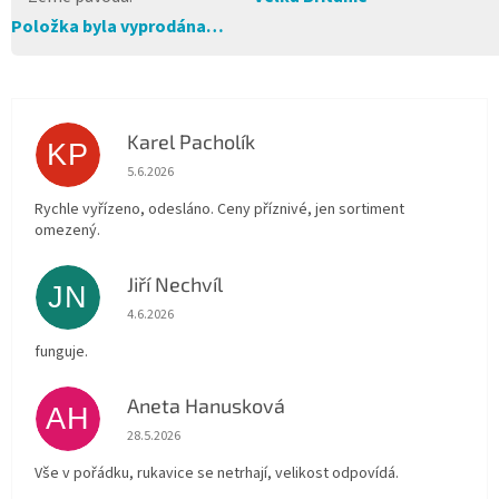
Položka byla vyprodána…
Karel Pacholík
KP
Hodnocení obchodu je 4 z 5 hvězdiček.
5.6.2026
Rychle vyřízeno, odesláno. Ceny příznivé, jen sortiment
omezený.
Jiří Nechvíl
JN
Hodnocení obchodu je 5 z 5 hvězdiček.
4.6.2026
funguje.
Aneta Hanusková
AH
Hodnocení obchodu je 5 z 5 hvězdiček.
28.5.2026
Vše v pořádku, rukavice se netrhají, velikost odpovídá.