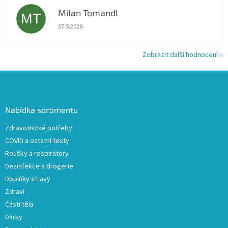
Milan Tomandl
MT
Hodnocení obchodu je 5 z 5 hvězdiček.
27.5.2026
Zobrazit další hodnocení
Z
á
p
a
Nabídka sortimentu
t
Zdravotnické potřeby
í
COVID a ostatní testy
Roušky a respirátory
Dezinfekce a drogerie
Doplňky stravy
Zdraví
Části těla
Dárky