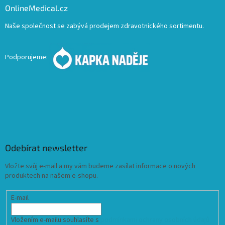
OnlineMedical.cz
Naše společnost se zabývá prodejem zdravotnického sortimentu.
Podporujeme:
Odebírat newsletter
Vložte svůj e-mail a my vám budeme zasílat informace o nových
produktech na našem e-shopu.
E-mail
Vložením e-mailu souhlasíte s
podmínkami ochrany osobních údajů