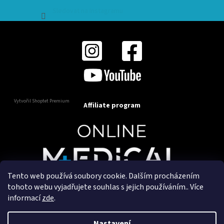
Sledovat na Instagramu
Vytvořil Shoptet Premium
Affiliate program
Tento web používá soubory cookie. Dalším procházením
Copyright 2025
OnlineMedical.cz
. Všechna práva
tohoto webu vyjadřujete souhlas s jejich používáním.. Více
vyhrazena.
informací
zde
.
Vytvořil a marketingově zajišťuje
HyperGroup.cz
Nastavení