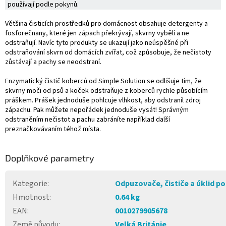
používají podle pokynů.
Většina čisticích prostředků pro domácnost obsahuje detergenty a
fosforečnany, které jen zápach překrývají, skvrny vybělí a ne
odstraňují. Navíc tyto produkty se ukazují jako neúspěšné při
odstraňování skvrn od domácích zvířat, což způsobuje, že nečistoty
zůstávají a pachy se neodstraní.
Enzymatický čistič koberců od Simple Solution se odlišuje tím, že
skvrny moči od psů a koček odstraňuje z koberců rychle působícím
práškem. Prášek jednoduše pohlcuje vlhkost, aby odstranil zdroj
zápachu. Pak můžete nepořádek jednoduše vysát! Správným
odstraněním nečistot a pachu zabráníte například další
preznačkovávaním téhož místa.
Doplňkové parametry
Kategorie
:
Odpuzovače, čističe a úklid po
Hmotnost
:
0.64 kg
EAN
:
0010279905678
Země původu
:
Velká Británie