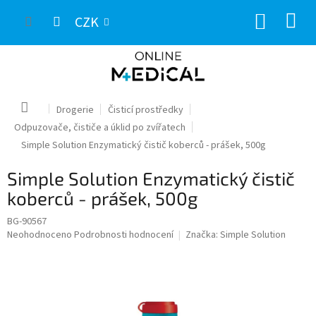
Přejít
NÁKUP
na
CZK
obsah
KOŠÍK
Domů
Drogerie
Čisticí prostředky
Odpuzovače, čističe a úklid po zvířatech
Simple Solution Enzymatický čistič koberců - prášek, 500g
Simple Solution Enzymatický čistič
koberců - prášek, 500g
BG-90567
Průměrné
Neohodnoceno
Podrobnosti hodnocení
Značka:
Simple Solution
hodnocení
produktu
je
0,0
z
5