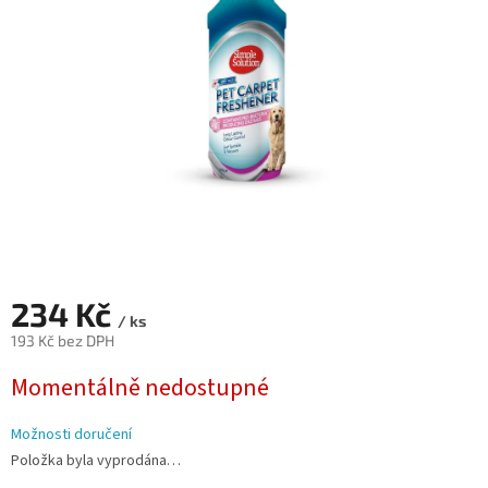
hvězdiček.
234 Kč
/ ks
193 Kč bez DPH
Měrná
Momentálně nedostupné
cena:
Možnosti doručení
Položka byla vyprodána…