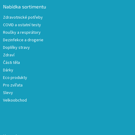
a
Nabídka sortimentu
t
Zdravotnické potřeby
í
COVID a ostatní testy
Roušky a respirátory
Dezinfekce a drogerie
Doplňky stravy
Zdraví
Části těla
Dárky
Eco produkty
Pro zvířata
Slevy
Velkoobchod