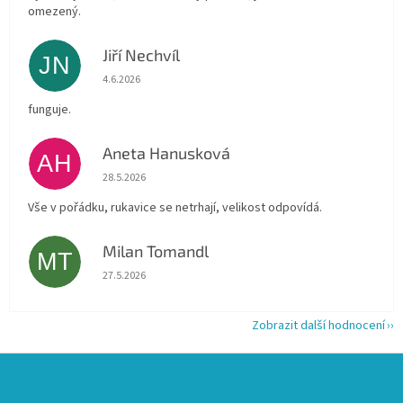
omezený.
Jiří Nechvíl
JN
Hodnocení obchodu je 5 z 5 hvězdiček.
4.6.2026
funguje.
Aneta Hanusková
AH
Hodnocení obchodu je 5 z 5 hvězdiček.
28.5.2026
Vše v pořádku, rukavice se netrhají, velikost odpovídá.
Milan Tomandl
MT
Hodnocení obchodu je 5 z 5 hvězdiček.
27.5.2026
Zobrazit další hodnocení
Z
á
p