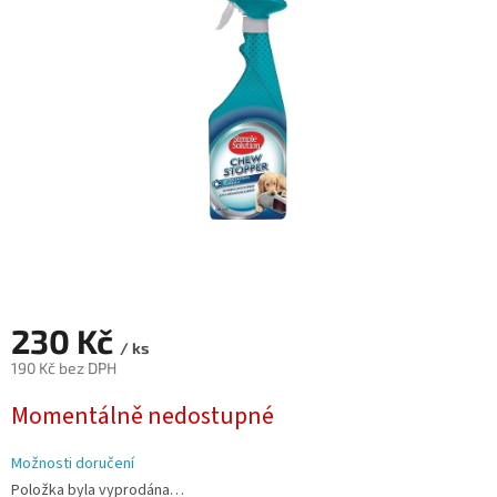
5
hvězdiček.
230 Kč
/ ks
190 Kč bez DPH
Měrná
Momentálně nedostupné
cena:
Možnosti doručení
Položka byla vyprodána…