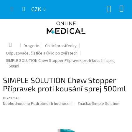
Přejít
NÁKUP
na
CZK
obsah
KOŠÍK
Domů
Drogerie
Čisticí prostředky
Odpuzovače, čističe a úklid po zvířatech
SIMPLE SOLUTION Chew Stopper Přípravek proti kousání sprej
500ml
SIMPLE SOLUTION Chew Stopper
Přípravek proti kousání sprej 500ml
BG-90543
Průměrné
Neohodnoceno
Podrobnosti hodnocení
Značka:
Simple Solution
hodnocení
produktu
je
0,0
z