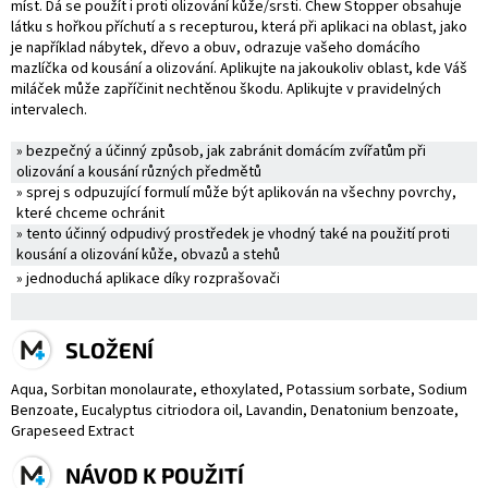
míst. Dá se použít i proti olizování kůže/srsti. Chew Stopper obsahuje
látku s hořkou příchutí a s recepturou, která při aplikaci na oblast, jako
je například nábytek, dřevo a obuv, odrazuje vašeho domácího
mazlíčka od kousání a olizování. Aplikujte na jakoukoliv oblast, kde Váš
miláček může zapříčinit nechtěnou škodu. Aplikujte v pravidelných
intervalech.
»
bezpečný a účinný způsob, jak zabránit domácím zvířatům při
olizování a kousání různých předmětů
» sprej s odpuzující formulí může být aplikován na všechny povrchy,
které chceme ochránit
» tento účinný odpudivý prostředek je vhodný také na použití proti
kousání a olizování kůže, obvazů a stehů
» jednoduchá aplikace díky rozprašovači
SLOŽENÍ
Aqua, Sorbitan monolaurate, ethoxylated, Potassium sorbate, Sodium
Benzoate, Eucalyptus citriodora oil, Lavandin, Denatonium benzoate,
Grapeseed Extract
NÁVOD K POUŽITÍ