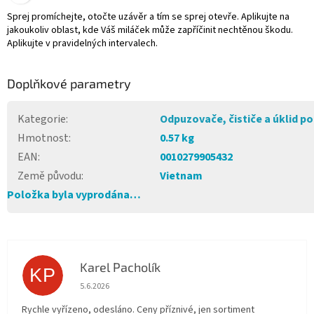
Sprej promíchejte, otočte uzávěr a tím se sprej otevře. Aplikujte na
jakoukoliv oblast, kde Váš miláček může zapříčinit nechtěnou škodu.
Aplikujte v pravidelných intervalech.
Doplňkové parametry
Kategorie
:
Odpuzovače, čističe a úklid po
Hmotnost
:
0.57 kg
EAN
:
0010279905432
Země původu
:
Vietnam
Položka byla vyprodána…
Karel Pacholík
KP
Hodnocení obchodu je 4 z 5 hvězdiček.
5.6.2026
Rychle vyřízeno, odesláno. Ceny příznivé, jen sortiment