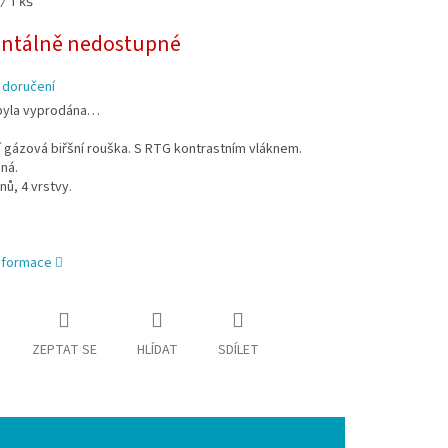
/ 1 ks
tálně nedostupné
 doručení
byla vyprodána…
í gázová biřšní rouška. S RTG kontrastním vláknem.
ná.
ů, 4 vrstvy.
informace
ZEPTAT SE
HLÍDAT
SDÍLET