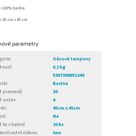
:
100% bavlna
:
45 cm x 45 cm
kové parametry
gorie
:
Gázové tampony
tnost
:
0.2 kg
5907996851348
riál
:
Bavlna
t pramenů
:
20
t vrstev
:
4
měr
:
45cm x 45cm
lní
:
Ne
 ks v balení
:
20 ks
kontrastní vlákno
:
Ano