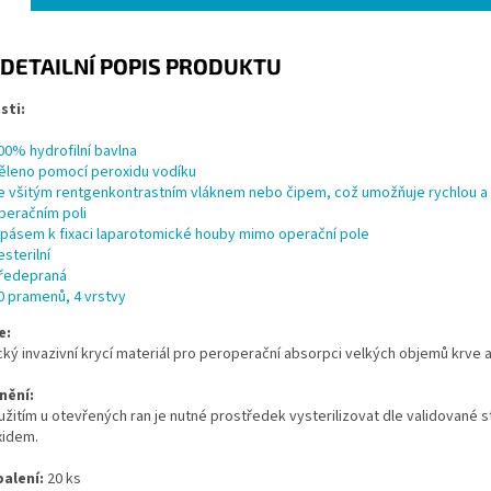
DETAILNÍ POPIS PRODUKTU
sti:
00% hydrofilní bavlna
ěleno pomocí peroxidu vodíku
e všitým rentgenkontrastním vláknem nebo čipem, což umožňuje rychlou a n
peračním poli
 pásem k fixaci laparotomické houby mimo operační pole
esterilní
ředepraná
0 pramenů, 4 vrstvy
e:
cký invazivní krycí materiál pro peroperační absorpci velkých objemů krve a 
nění:
žitím u otevřených ran je nutné prostředek vysterilizovat dle validované st
xidem.
alení:
20 ks