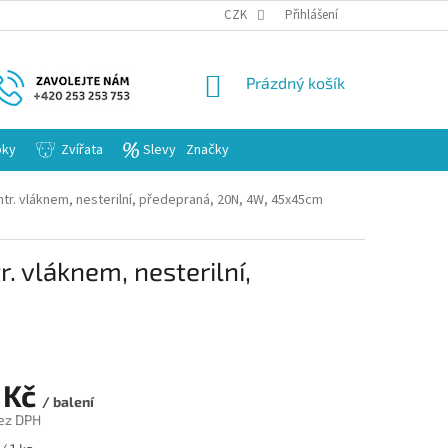
KARIERA
CZK
Přihlášení
NÁKUPNÍ
Prázdný košík
KOŠÍK
bky
Zvířata
Slevy
Značky
ontr. vláknem, nesterilní, předepraná, 20N, 4W, 45x45cm
r. vláknem, nesterilní,
 Kč
/ balení
ez DPH