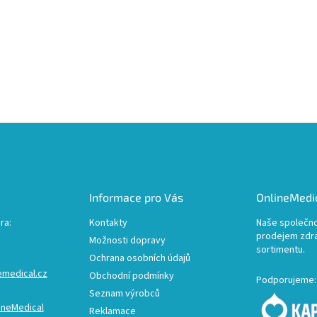
Informace pro Vás
OnlineMedic
ra:
Kontakty
Naše společno
prodejem zdr
Možnosti dopravy
sortimentu.
Ochrana osobních údajů
emedical.cz
Obchodní podmínky
Podporujeme:
Seznam výrobců
ineMedical
Reklamace