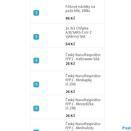
p
5
a
Fóliové návleky na
hvězdič
paže bílé, 100ks
n
86 Kč
e
l
1x 3v1 Chřipka
A/B/SARS-CoV-2
výtěrový test
54 Kč
Český NanoRespirátor
FFP2 - Halloween bílá
26 Kč
Český NanoRespirátor
FFP2 - Minikapky
(č.150)
26 Kč
Český NanoRespirátor
FFP2 - Minisrdíčka
(č.238)
26 Kč
Český NanoRespirátor
Pop
FFP2 - Minihvězdy