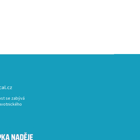
al.cz
st se zabývá
avotnického