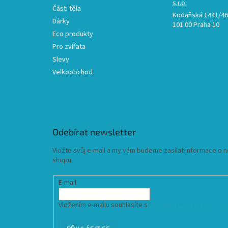
s.r.o.
Části těla
Kodaňská 1441/46,
Dárky
101 00 Praha 10
Eco produkty
Pro zvířata
Slevy
Velkoobchod
Odebírat newsletter
Vložte svůj e-mail a my vám budeme zasílat informace o
shopu.
E-mail
Vložením e-mailu souhlasíte s
podmínkami ochrany osob