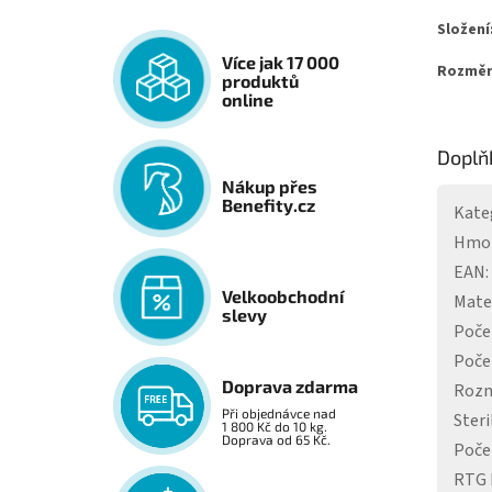
Složení
Více jak 17 000
Rozměr
produktů
online
Doplň
Nákup přes
Benefity.cz
Kate
Hmo
EAN
:
Velkoobchodní
Mate
slevy
Poče
Poče
Doprava zdarma
Roz
Při objednávce nad
Steri
1 800 Kč do 10 kg.
Doprava od 65 Kč.
Počet
RTG 