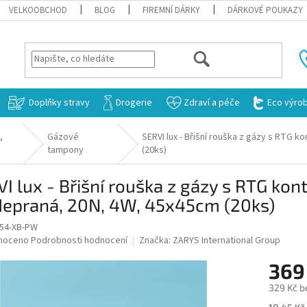
VELKOOBCHOD
BLOG
FIREMNÍ DÁRKY
DÁRKOVÉ POUKAZY
HLEDAT
Doplňky stravy
Drogerie
Zdraví a péče
Eco výro
,
Gázové
SERVI lux - Břišní rouška z gázy s RTG k
tampony
(20ks)
I lux - Břišní rouška z gázy s RTG kont
depraná, 20N, 4W, 45x45cm (20ks)
54-XB-PW
né
noceno
Podrobnosti hodnocení
Značka:
ZARYS International Group
ní
369
u
329 Kč b
Měrná