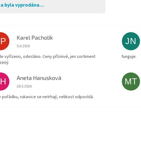
a byla vyprodána…
Karel Pacholík
KP
JN
Hodnocení obchodu je 4 z 5 hvězdiček.
5.6.2026
le vyřízeno, odesláno. Ceny příznivé, jen sortiment
funguje.
zený.
Aneta Hanusková
AH
MT
Hodnocení obchodu je 5 z 5 hvězdiček.
28.5.2026
v pořádku, rukavice se netrhají, velikost odpovídá.