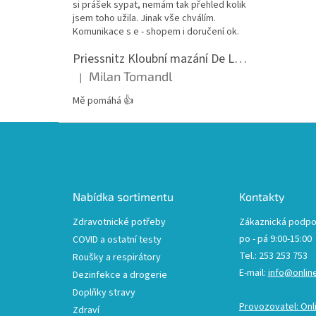
si prášek sypat, nemám tak přehled kolik
jsem toho užila. Jinak vše chválím.
Komunikace s e - shopem i doručení ok.
Priessnitz Kloubní mazání De Luxe, 200ml
Milan Tomandl
|
Hodnocení produktu je 5 z 5 hvězdiček.
Mě pomáhá 👍
Z
á
p
a
t
Nabídka sortimentu
Kontakty
í
Zdravotnické potřeby
Zákaznická podpo
po - pá 9:00-15:00
COVID a ostatní testy
Tel.: 253 253 753
Roušky a respirátory
E-mail:
info@onlin
Dezinfekce a drogerie
Doplňky stravy
Provozovatel: Onl
Zdraví