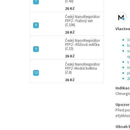
(č.43)
26 Kč
Český NanoRespirátor
FFP2 - Fialový sen
(č.106)
Vlastno
26 Kč
1
Český NanoRespirátor
FFP2 - Růžová srdíčka
b
(č.15)
s
26 Kč
o
s
Český NanoRespirátor
n
FFP2 -Modrá květina
(č.8)
p
2
26 Kč
Indikac
Chirurgi
Upozor
Před pou
etyléno
Obsah b