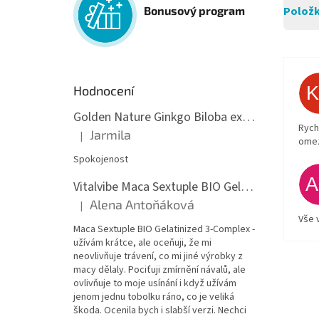
Položk
Bonusový program
Hodnocení
Golden Nature Ginkgo Biloba extrakt 50:1 60mg, 100 kapslí
Rych
Jarmila
|
Hodnocení produktu je 5 z 5 hvězdiček.
ome
Spokojenost
Vitalvibe Maca Sextuple BIO Gelatinized 3-Complex, 60 kapslí
Alena Antoňáková
|
Hodnocení produktu je 5 z 5 hvězdiček.
Vše 
Maca Sextuple BIO Gelatinized 3-Complex -
užívám krátce, ale oceňuji, že mi
neovlivňuje trávení, co mi jiné výrobky z
macy dělaly. Pociťuji zmírnění návalů, ale
ovlivňuje to moje usínání i když užívám
jenom jednu tobolku ráno, co je veliká
škoda. Ocenila bych i slabší verzi. Nechci