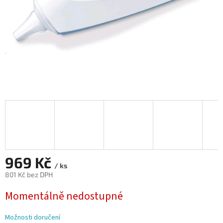
969 Kč
/ ks
801 Kč bez DPH
Měrná
Momentálně nedostupné
cena:
Možnosti doručení