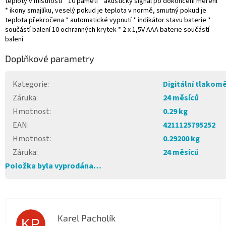
teploty v místnosti * 10 pamětí * akustický signál po dokončení měření
* ikony smajlíku, veselý pokud je teplota v normě, smutný pokud je
teplota překročena * automatické vypnutí * indikátor stavu baterie *
součástí balení 10 ochranných krytek * 2 x 1,5V AAA baterie součástí
balení
Doplňkové parametry
Kategorie
:
Digitální tlakom
Záruka
:
24 měsíců
Hmotnost
:
0.29 kg
EAN
:
4211125795252
Hmotnost
:
0.29200 kg
Záruka
:
24 měsíců
Položka byla vyprodána…
Karel Pacholík
KP