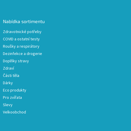
Z
á
p
a
Nabídka sortimentu
t
Zdravotnické potřeby
í
COVID a ostatní testy
Roušky a respirátory
Dezinfekce a drogerie
Doplňky stravy
Zdraví
Části těla
Dárky
Eco produkty
Pro zvířata
Slevy
Velkoobchod