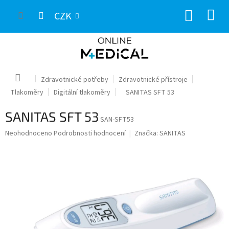
Přejít
NÁKUP
na
CZK
obsah
KOŠÍK
Domů
Zdravotnické potřeby
Zdravotnické přístroje
Tlakoměry
Digitální tlakoměry
SANITAS SFT 53
SANITAS SFT 53
SAN-SFT53
Průměrné
Neohodnoceno
Podrobnosti hodnocení
Značka:
SANITAS
hodnocení
produktu
je
0,0
z
5
hvězdiček.