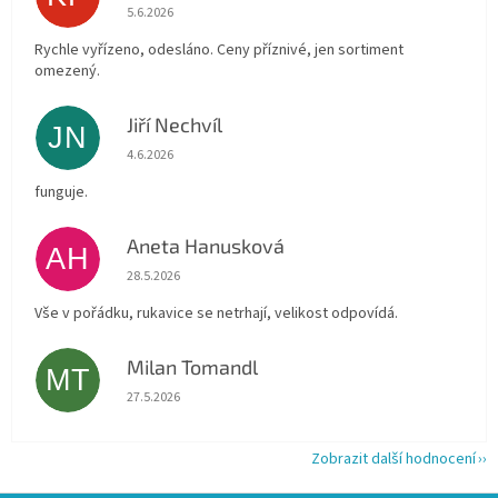
Hodnocení obchodu je 4 z 5 hvězdiček.
5.6.2026
Rychle vyřízeno, odesláno. Ceny příznivé, jen sortiment
omezený.
Jiří Nechvíl
JN
Hodnocení obchodu je 5 z 5 hvězdiček.
4.6.2026
funguje.
Aneta Hanusková
AH
Hodnocení obchodu je 5 z 5 hvězdiček.
28.5.2026
Vše v pořádku, rukavice se netrhají, velikost odpovídá.
Milan Tomandl
MT
Hodnocení obchodu je 5 z 5 hvězdiček.
27.5.2026
Zobrazit další hodnocení