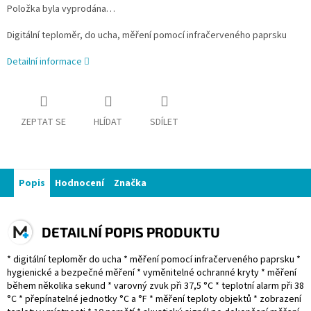
Položka byla vyprodána…
Digitální teploměr, do ucha, měření pomocí infračerveného paprsku
Detailní informace
ZEPTAT SE
HLÍDAT
SDÍLET
Popis
Hodnocení
Značka
DETAILNÍ POPIS PRODUKTU
* digitální teploměr do ucha * měření pomocí infračerveného paprsku *
hygienické a bezpečné měření * vyměnitelné ochranné kryty * měření
během několika sekund * varovný zvuk při 37,5 °C * teplotní alarm při 38
°C * přepínatelné jednotky °C a °F * měření teploty objektů * zobrazení