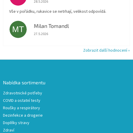
Hodnocení obchodu je 5 z 5 hvězdiček.
28.5.2026
Vše v pořádku, rukavice se netrhají, velikost odpovídá.
Milan Tomandl
MT
Hodnocení obchodu je 5 z 5 hvězdiček.
27.5.2026
Zobrazit další hodnocení
Z
á
p
a
Nabídka sortimentu
t
Zdravotnické potřeby
í
COVID a ostatní testy
Roušky a respirátory
Dezinfekce a drogerie
Doplňky stravy
Zdraví