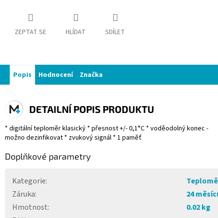
ZEPTAT SE
HLÍDAT
SDÍLET
Popis
Hodnocení
Značka
DETAILNÍ POPIS PRODUKTU
* digitální teploměr klasický * přesnost +/- 0,1°C * voděodolný konec -
možno dezinfikovat * zvukový signál * 1 paměť
Doplňkové parametry
Kategorie
:
Teplomě
Záruka
:
24 měsíc
Hmotnost
:
0.02 kg