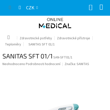
Přejít
NÁKUP
na
CZK
obsah
KOŠÍK
Domů
Zdravotnické potřeby
Zdravotnické přístroje
Teploměry
SANITAS SFT 01/1
SANITAS SFT 01/1
SAN-SFT01/1
Průměrné
Neohodnoceno
Podrobnosti hodnocení
Značka:
SANITAS
hodnocení
produktu
je
0,0
z
5
hvězdiček.