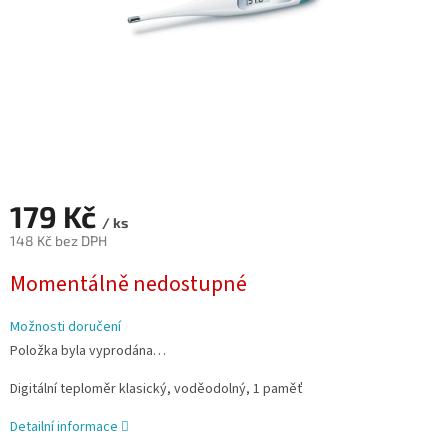
179 Kč
/ ks
148 Kč bez DPH
Měrná
Momentálně nedostupné
cena:
Možnosti doručení
Položka byla vyprodána…
Digitální teploměr klasický, voděodolný, 1 paměť
Detailní informace