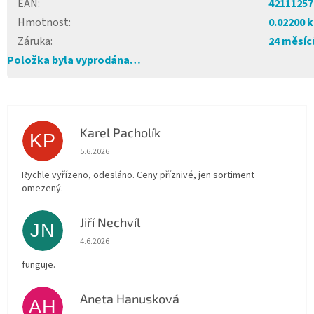
EAN
:
42111257
Hmotnost
:
0.02200 
Záruka
:
24 měsíc
Položka byla vyprodána…
Karel Pacholík
KP
Hodnocení obchodu je 4 z 5 hvězdiček.
5.6.2026
Rychle vyřízeno, odesláno. Ceny příznivé, jen sortiment
omezený.
Jiří Nechvíl
JN
Hodnocení obchodu je 5 z 5 hvězdiček.
4.6.2026
funguje.
Aneta Hanusková
AH