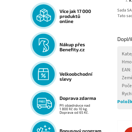
K
Sada SAN
Více jak 17 000
Tato sad
produktů
online
Doplň
Nákup přes
Benefity.cz
Kate
Hmo
EAN
:
Velkoobchodní
Země
slevy
Poče
Rych
Doprava zdarma
Položk
Při objednávce nad
1 800 Kč do 10 kg.
Doprava od 65 Kč.
Bonusový program