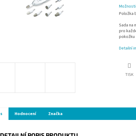
Možnosti
Položka 
Sada na 
pro každé
pokožku 
Detailní 
TISK
is
Hodnocení
Značka
DETAILNÍ POPIS PRODUKTU