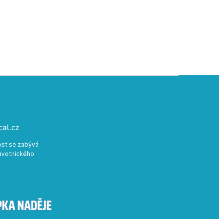
al.cz
st se zabývá
avotnického