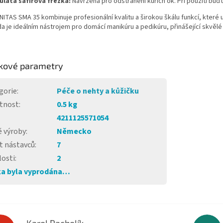
ulatá safírová frézka:
Navržena pro odstranění kuřích ok. Při použití buďt
ITAS SMA 35 kombinuje profesionální kvalitu a širokou škálu funkcí, které
a je ideálním nástrojem pro domácí manikúru a pedikúru, přinášející skvělé
kové parametry
gorie
:
Péče o nehty a kůžičku
tnost
:
0.5 kg
4211125571054
 výroby
:
Německo
t nástavců
:
7
losti
:
2
a byla vyprodána…
Karel Pacholík