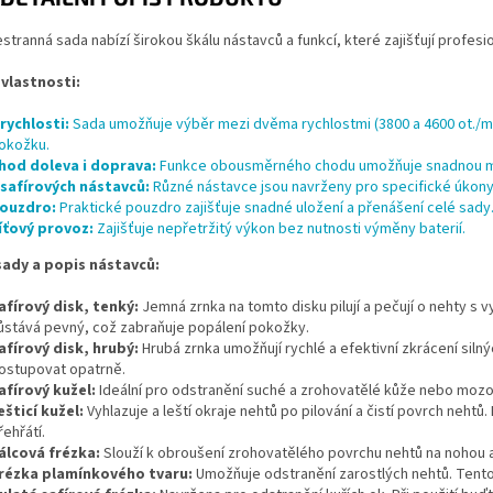
stranná sada nabízí širokou škálu nástavců a funkcí, které zajišťují profes
 vlastnosti:
 rychlosti:
Sada umožňuje výběr mezi dvěma rychlostmi (3800 a 4600 ot./min), 
okožku.
hod doleva i doprava:
Funkce obousměrného chodu umožňuje snadnou mani
 safírových nástavců:
Různé nástavce jsou navrženy pro specifické úkony,
ouzdro:
Praktické pouzdro zajišťuje snadné uložení a přenášení celé sady
íťový provoz:
Zajišťuje nepřetržitý výkon bez nutnosti výměny baterií.
ady a popis nástavců:
afírový disk, tenký:
Jemná zrnka na tomto disku pilují a pečují o nehty s vy
ůstává pevný, což zabraňuje popálení pokožky.
afírový disk, hrubý:
Hrubá zrnka umožňují rychlé a efektivní zkrácení silný
ostupovat opatrně.
afírový kužel:
Ideální pro odstranění suché a zrohovatělé kůže nebo mozol
ešticí kužel:
Vyhlazuje a leští okraje nehtů po pilování a čistí povrch neht
řehřátí.
álcová frézka:
Slouží k obroušení zrohovatělého povrchu nehtů na nohou a
rézka plamínkového tvaru:
Umožňuje odstranění zarostlých nehtů. Tento