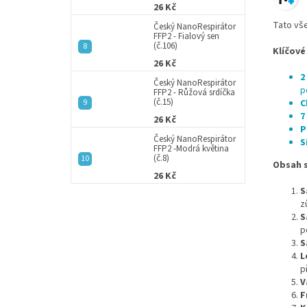
26 Kč
Tato vše
Český NanoRespirátor
FFP2 - Fialový sen
(č.106)
Klíčové
26 Kč
2
Český NanoRespirátor
p
FFP2 - Růžová srdíčka
(č.15)
C
7
26 Kč
P
Český NanoRespirátor
S
FFP2 -Modrá květina
(č.8)
Obsah s
26 Kč
S
z
S
p
S
L
p
V
F