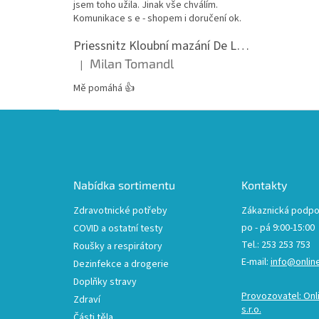
jsem toho užila. Jinak vše chválím.
Komunikace s e - shopem i doručení ok.
Priessnitz Kloubní mazání De Luxe, 200ml
Milan Tomandl
|
Hodnocení produktu je 5 z 5 hvězdiček.
Mě pomáhá 👍
Z
á
p
a
t
Nabídka sortimentu
Kontakty
í
Zdravotnické potřeby
Zákaznická podpo
po - pá 9:00-15:00
COVID a ostatní testy
Tel.: 253 253 753
Roušky a respirátory
E-mail:
info@onlin
Dezinfekce a drogerie
Doplňky stravy
Provozovatel: Onl
Zdraví
s.r.o.
Části těla