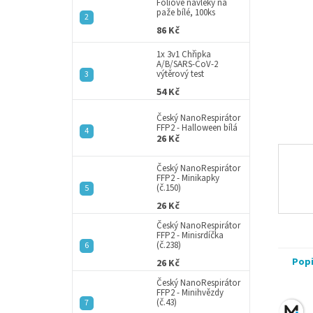
a
Fóliové návleky na
paže bílé, 100ks
n
86 Kč
e
l
1x 3v1 Chřipka
A/B/SARS-CoV-2
výtěrový test
54 Kč
Český NanoRespirátor
FFP2 - Halloween bílá
26 Kč
Český NanoRespirátor
FFP2 - Minikapky
(č.150)
26 Kč
Český NanoRespirátor
FFP2 - Minisrdíčka
(č.238)
Pop
26 Kč
Český NanoRespirátor
FFP2 - Minihvězdy
(č.43)