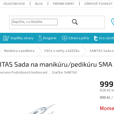
VELKOOBCHOD
BLOG
FIREMNÍ DÁRKY
DÁRKOVÉ POUKAZY
HLEDAT
Doplňky stravy
Drogerie
Zdraví a péče
Eco výro
Manikúra a pedikúra
Péče o nehty a kůžičku
SANITAS Sada n
ITAS Sada na manikúru/pedikúru SMA 
né
noceno
Podrobnosti hodnocení
Značka:
SANITAS
ní
999
u
826 Kč b
Měrná
999 Kč / 
cena:
ek.
Momen