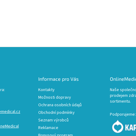
Informace pro Vás
OnlineMedic
ra:
Kontakty
Naše společno
prodejem zdr
Možnosti dopravy
sortimentu.
Ochrana osobních údajů
emedical.cz
Obchodní podmínky
Podporujeme:
Seznam výrobců
ineMedical
Reklamace
Bonusový program