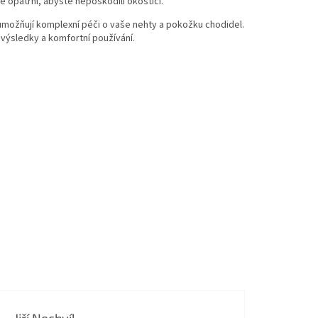
e opatrní, abyste nepoškodili okostici.
 umožňují komplexní péči o vaše nehty a pokožku chodidel.
 výsledky a komfortní používání.
Jiří Nechvíl