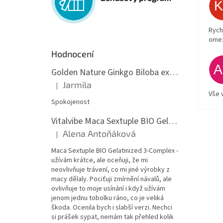
Rych
ome
Hodnocení
Golden Nature Ginkgo Biloba extrakt 50:1 60mg, 100 kapslí
Jarmila
|
Hodnocení produktu je 5 z 5 hvězdiček.
Vše 
Spokojenost
Vitalvibe Maca Sextuple BIO Gelatinized 3-Complex, 60 kapslí
Alena Antoňáková
|
Hodnocení produktu je 5 z 5 hvězdiček.
Maca Sextuple BIO Gelatinized 3-Complex -
užívám krátce, ale oceňuji, že mi
neovlivňuje trávení, co mi jiné výrobky z
macy dělaly. Pociťuji zmírnění návalů, ale
ovlivňuje to moje usínání i když užívám
jenom jednu tobolku ráno, co je veliká
škoda. Ocenila bych i slabší verzi. Nechci
si prášek sypat, nemám tak přehled kolik