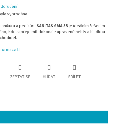
 doručení
byla vyprodána…
manikúru a pedikúru
SANITAS SMA 35
je ideálním řešením
ho, kdo si přeje mít dokonale upravené nehty a hladkou
chodidel.
informace
ZEPTAT SE
HLÍDAT
SDÍLET