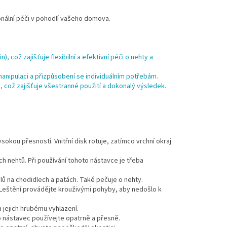
ionální péči v pohodlí vašeho domova.
což zajišťuje flexibilní a efektivní péči o nehty a
pulaci a přizpůsobení se individuálním potřebám.
 což zajišťuje všestranné použití a dokonalý výsledek.
.
sokou přesností. Vnitřní disk rotuje, zatímco vrchní okraj
ch nehtů. Při používání tohoto nástavce je třeba
ů na chodidlech a patách. Také pečuje o nehty.
ů. Leštění provádějte krouživými pohyby, aby nedošlo k
 jejich hrubému vyhlazení.
 nástavec používejte opatrně a přesně.