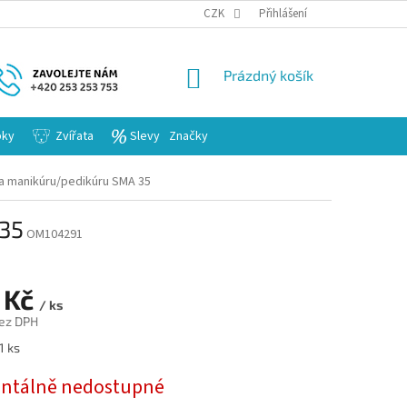
KARIERA
CZK
Přihlášení
NÁKUPNÍ
Prázdný košík
KOŠÍK
bky
Zvířata
Slevy
Značky
a manikúru/pedikúru SMA 35
35
OM104291
 Kč
/ ks
ez DPH
1 ks
tálně nedostupné