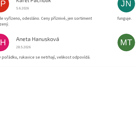
KP
JN
Hodnocení obchodu je 4 z 5 hvězdiček.
5.6.2026
le vyřízeno, odesláno. Ceny příznivé, jen sortiment
funguje.
zený.
Aneta Hanusková
AH
MT
Hodnocení obchodu je 5 z 5 hvězdiček.
28.5.2026
v pořádku, rukavice se netrhají, velikost odpovídá.