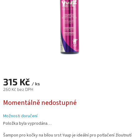
315 Kč
/ ks
260 Kč bez DPH
Měrná
Momentálně nedostupné
cena:
Možnosti doručení
Položka byla vyprodána…
Šampon pro kočky na bílou srst Yuup je ideální pro potlačení žloutnutí