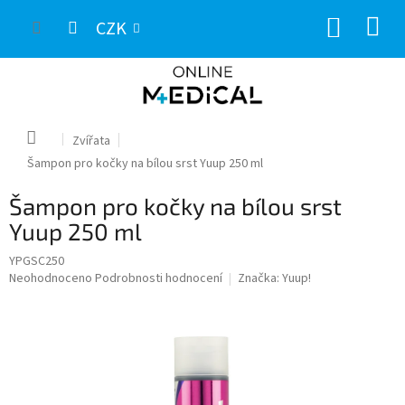
Přejít
NÁKUP
na
CZK
obsah
KOŠÍK
Domů
Zvířata
Šampon pro kočky na bílou srst Yuup 250 ml
Šampon pro kočky na bílou srst
Yuup 250 ml
YPGSC250
Průměrné
Neohodnoceno
Podrobnosti hodnocení
Značka:
Yuup!
hodnocení
produktu
je
0,0
z
5
hvězdiček.