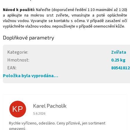
Návod k použití:
Nařeďte (doporučené ředění 1:10 maximální až 1:20)
a aplikujte na mokrou srst zvířete, vmasírujte a poté opláchněte
vlažnou vodou. Vyvarujte se kontaktu s očima. V případě zasažení očí
vypláchněte vlažnou vodou. nepoužívejte v případě onemocnění kůže.
Doplňkové parametry
Kategorie
:
Zvířata
Hmotnost
:
0.25 kg
EAN
:
80541812
Položka byla vyprodána…
Karel Pacholík
KP
Hodnocení obchodu je 4 z 5 hvězdiček.
5.6.2026
Rychle vyřízeno, odesláno. Ceny příznivé, jen sortiment
omezený.