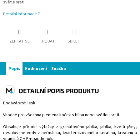
světlé srsti.
Detailní informace
ZEPTAT SE
HLÍDAT
SDÍLET
Popis
Hodnocení
Značka
DETAILNÍ POPIS PRODUKTU
Dodává srsti lesk.
Vhodné pro všechna plemena koček s bílou nebo světlou srstí.
Obsahuje přírodní výtažky z granátového jablka, jablka, květů jiřiny,
destilované vody z heřmánku, kvarternizovaného keratinu, kreatinu a
vitamínů C + E + panthenolu.