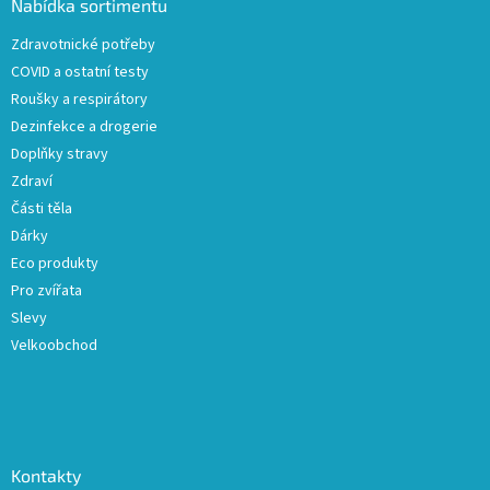
a
Nabídka sortimentu
t
Zdravotnické potřeby
í
COVID a ostatní testy
Roušky a respirátory
Dezinfekce a drogerie
Doplňky stravy
Zdraví
Části těla
Dárky
Eco produkty
Pro zvířata
Slevy
Velkoobchod
Kontakty