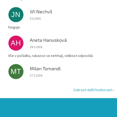
Jiří Nechvíl
JN
Hodnocení obchodu je 5 z 5 hvězdiček.
4.6.2026
funguje.
Aneta Hanusková
AH
Hodnocení obchodu je 5 z 5 hvězdiček.
28.5.2026
Vše v pořádku, rukavice se netrhají, velikost odpovídá.
Milan Tomandl
MT
Hodnocení obchodu je 5 z 5 hvězdiček.
27.5.2026
Zobrazit další hodnocení
Z
á
p