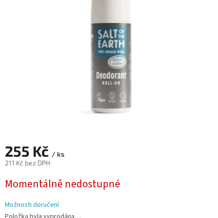
z
5
hvězdiček.
255 Kč
/ ks
211 Kč bez DPH
Měrná
Momentálně nedostupné
cena:
Možnosti doručení
Položka byla vyprodána…