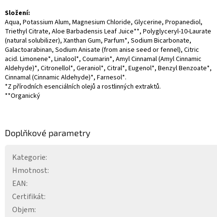
Složení:
Aqua, Potassium Alum, Magnesium Chloride, Glycerine, Propanediol,
Triethyl Citrate, Aloe Barbadensis Leaf Juice**, Polyglyceryl-10-Laurate
(natural solubilizer), Xanthan Gum, Parfum*, Sodium Bicarbonate,
Galactoarabinan, Sodium Anisate (from anise seed or fennel), Citric
acid. Limonene*, Linalool*, Coumarin*, Amyl Cinnamal (Amyl Cinnamic
Aldehyde)*, Citronellol*, Geraniol*, Citral*, Eugenol*, Benzyl Benzoate*,
Cinnamal (Cinnamic Aldehyde)*, Farnesol*.
*Z přírodních esenciálních olejů a rostlinných extraktů.
**Organický
Doplňkové parametry
Kategorie
:
Hmotnost
:
EAN
:
Certifikát
:
Objem
: