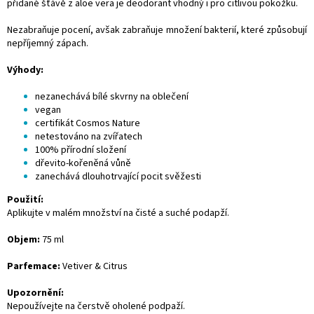
přidané šťávě z aloe vera je deodorant vhodný i pro citlivou pokožku.
Nezabraňuje pocení, avšak zabraňuje množení bakterií, které způsobují
nepříjemný zápach.
Výhody:
nezanechává bílé skvrny na oblečení
vegan
certifikát Cosmos Nature
netestováno na zvířatech
100% přírodní složení
dřevito-kořeněná vůně
zanechává dlouhotrvající pocit svěžesti
Použití:
Aplikujte v malém množství na čisté a suché podapží.
Objem:
75 ml
Parfemace:
Vetiver & Citrus
Upozornění:
Nepoužívejte na čerstvě oholené podpaží.