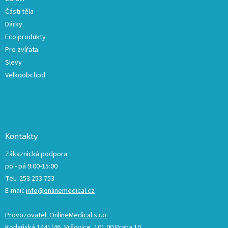
Části těla
Dárky
Eco produkty
Pro zvířata
Slevy
Velkoobchod
Kontakty
Zákaznická podpora:
po - pá 9:00-15:00
Tel.: 253 253 753
E-mail:
info@onlinemedical.cz
Provozovatel: OnlineMedical s.r.o.
Kodaňská 1441/46, Vršovice, 101 00 Praha 10