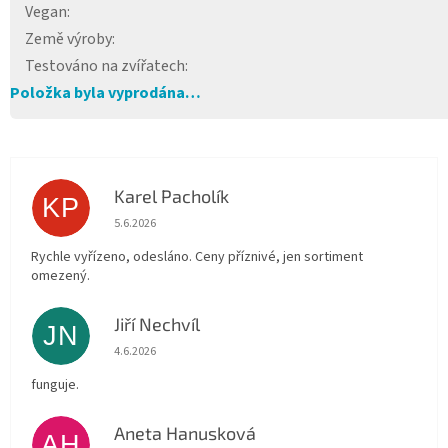
Vegan
:
Země výroby
:
Testováno na zvířatech
:
Položka byla vyprodána…
Karel Pacholík
KP
Hodnocení obchodu je 4 z 5 hvězdiček.
5.6.2026
Rychle vyřízeno, odesláno. Ceny příznivé, jen sortiment
omezený.
Jiří Nechvíl
JN
Hodnocení obchodu je 5 z 5 hvězdiček.
4.6.2026
funguje.
Aneta Hanusková
AH