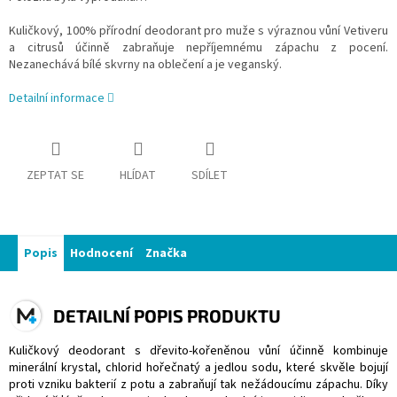
Kuličkový, 100% přírodní deodorant pro muže s výraznou vůní Vetiveru
a citrusů účinně zabraňuje nepříjemnému zápachu z pocení.
Nezanechává bílé skvrny na oblečení a je veganský.
Detailní informace
ZEPTAT SE
HLÍDAT
SDÍLET
Popis
Hodnocení
Značka
DETAILNÍ POPIS PRODUKTU
Kuličkový deodorant s dřevito-kořeněnou vůní účinně kombinuje
minerální krystal, chlorid hořečnatý a jedlou sodu, které skvěle bojují
proti vzniku bakterií z potu a zabraňují tak nežádoucímu zápachu. Díky