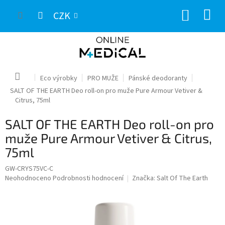
Přejít
NÁKUP
na
CZK
obsah
KOŠÍK
Domů
Eco výrobky
PRO MUŽE
Pánské deodoranty
SALT OF THE EARTH Deo roll-on pro muže Pure Armour Vetiver &
Citrus, 75ml
SALT OF THE EARTH Deo roll-on pro
muže Pure Armour Vetiver & Citrus,
75ml
GW-CRYS75VC-C
Průměrné
Neohodnoceno
Podrobnosti hodnocení
Značka:
Salt Of The Earth
hodnocení
produktu
je
0,0