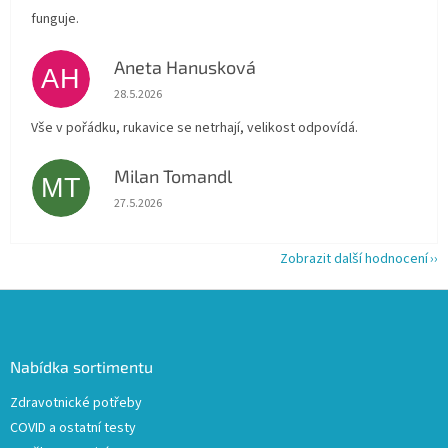
funguje.
Aneta Hanusková
AH
Hodnocení obchodu je 5 z 5 hvězdiček.
28.5.2026
Vše v pořádku, rukavice se netrhají, velikost odpovídá.
Milan Tomandl
MT
Hodnocení obchodu je 5 z 5 hvězdiček.
27.5.2026
Zobrazit další hodnocení
Z
á
p
a
Nabídka sortimentu
t
Zdravotnické potřeby
í
COVID a ostatní testy