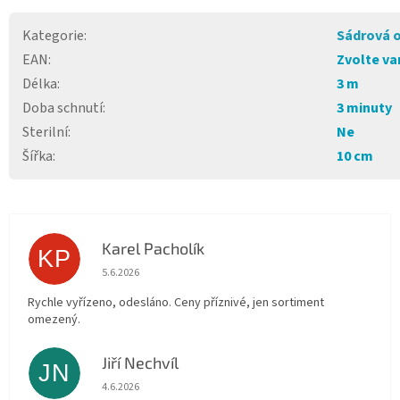
Kategorie
:
Sádrová 
EAN
:
Zvolte va
Délka
:
3 m
Doba schnutí
:
3 minuty
Sterilní
:
Ne
Šířka
:
10 cm
Karel Pacholík
KP
Hodnocení obchodu je 4 z 5 hvězdiček.
5.6.2026
Rychle vyřízeno, odesláno. Ceny příznivé, jen sortiment
omezený.
Jiří Nechvíl
JN
Hodnocení obchodu je 5 z 5 hvězdiček.
4.6.2026