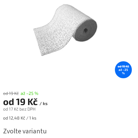
hvězdiček.
od 19 Kč
až –25
%
od 19 Kč
až –25 %
od
19 Kč
/ ks
od
17 Kč
bez DPH
Měrná
od 12,48 Kč / 1 ks
cena:
Zvolte variantu