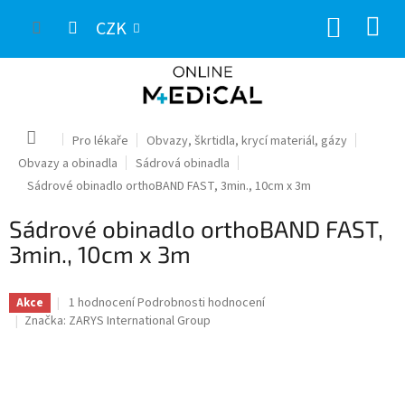
Přejít
NÁKUP
na
CZK
obsah
KOŠÍK
Domů
Pro lékaře
Obvazy, škrtidla, krycí materiál, gázy
Obvazy a obinadla
Sádrová obinadla
Sádrové obinadlo orthoBAND FAST, 3min., 10cm x 3m
Sádrové obinadlo orthoBAND FAST,
3min., 10cm x 3m
Průměrné
1 hodnocení
Podrobnosti hodnocení
Akce
hodnocení
Značka:
ZARYS International Group
produktu
je
5,0
z
5