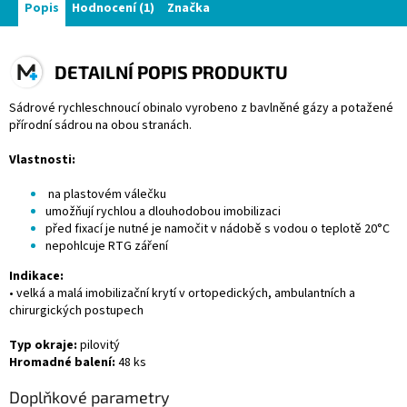
Popis
Hodnocení (1)
Značka
DETAILNÍ POPIS PRODUKTU
Sádrové rychleschnoucí obinalo vyrobeno z bavlněné gázy a potažené
přírodní sádrou na obou stranách.
Vlastnosti:
na plastovém válečku
umožňují rychlou a dlouhodobou imobilizaci
před fixací je nutné je namočit v nádobě s vodou o teplotě 20°C
nepohlcuje RTG záření
Indikace:
• velká a malá imobilizační krytí v ortopedických, ambulantních a
chirurgických postupech
Typ okraje:
pilovitý
Hromadné balení:
48 ks
Doplňkové parametry