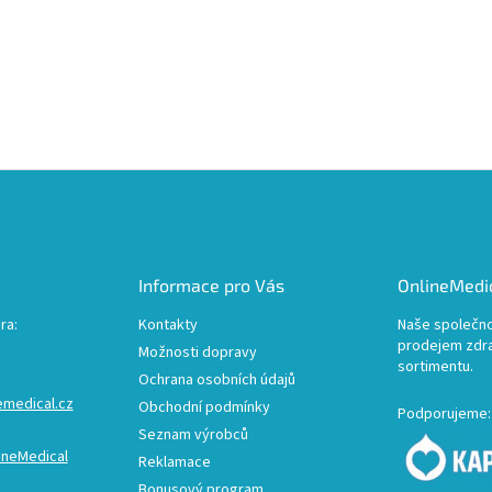
Informace pro Vás
OnlineMedic
ra:
Kontakty
Naše společno
prodejem zdr
Možnosti dopravy
sortimentu.
Ochrana osobních údajů
emedical.cz
Obchodní podmínky
Podporujeme:
Seznam výrobců
ineMedical
Reklamace
Bonusový program