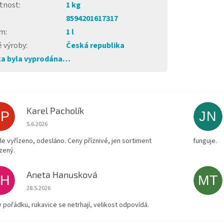
tnost
:
1 kg
8594201617317
em
:
1 l
 výroby
:
Česká republika
a byla vyprodána…
Karel Pacholík
KP
JN
Hodnocení obchodu je 4 z 5 hvězdiček.
5.6.2026
le vyřízeno, odesláno. Ceny příznivé, jen sortiment
funguje.
zený.
Aneta Hanusková
AH
MT
Hodnocení obchodu je 5 z 5 hvězdiček.
28.5.2026
v pořádku, rukavice se netrhají, velikost odpovídá.