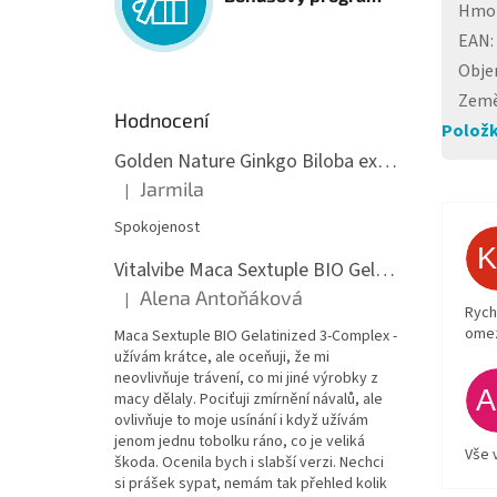
Hmo
EAN
:
Obj
Země
Hodnocení
Položk
Golden Nature Ginkgo Biloba extrakt 50:1 60mg, 100 kapslí
Jarmila
|
Hodnocení produktu je 5 z 5 hvězdiček.
Spokojenost
Vitalvibe Maca Sextuple BIO Gelatinized 3-Complex, 60 kapslí
Alena Antoňáková
|
Hodnocení produktu je 5 z 5 hvězdiček.
Rych
ome
Maca Sextuple BIO Gelatinized 3-Complex -
užívám krátce, ale oceňuji, že mi
neovlivňuje trávení, co mi jiné výrobky z
macy dělaly. Pociťuji zmírnění návalů, ale
ovlivňuje to moje usínání i když užívám
jenom jednu tobolku ráno, co je veliká
Vše 
škoda. Ocenila bych i slabší verzi. Nechci
si prášek sypat, nemám tak přehled kolik