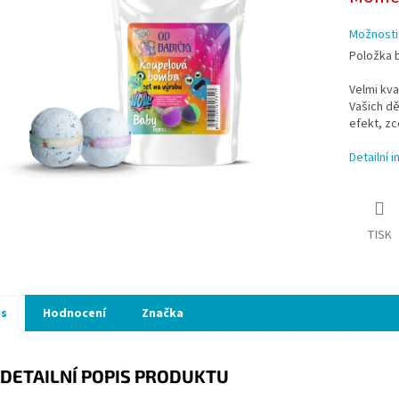
ek.
Možnosti
Položka 
Velmi kva
Vašich dě
efekt, zc
Detailní 
TISK
is
Hodnocení
Značka
DETAILNÍ POPIS PRODUKTU