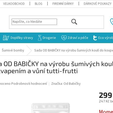
VELKOOBCHOD
BLOG
FIREMNÍ DÁRKY
DÁRKOVÉ POUKAZY
HLEDAT
Doplňky stravy
Drogerie
Zdraví a péče
Eco výro
Šumivé bomby
Sada OD BABIČKY na výrobu šumivých koulí do koupel
a OD BABIČKY na výrobu šumivých koul
vapením a vůní tutti-frutti
né
noceno
Podrobnosti hodnocení
Značka:
Od Babičky
ní
299
u
247 Kč b
Měrná
Momen
cena: