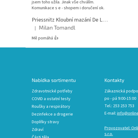
jsem toho užila. Jinak vše chválím.
Komunikace s e - shopem i doručení ok.
Priessnitz Kloubní mazání De Luxe, 200ml
Milan Tomandl
|
Hodnocení produktu je 5 z 5 hvězdiček.
Mě pomáhá 👍
Z
á
p
a
t
Nabídka sortimentu
Kontakty
í
Zdravotnické potřeby
Zákaznická podpo
po - pá 9:00-15:00
COVID a ostatní testy
Tel.: 253 253 753
Roušky a respirátory
E-mail:
info@onlin
Dezinfekce a drogerie
Doplňky stravy
Provozovatel: Onl
Zdraví
s.r.o.
Části těla