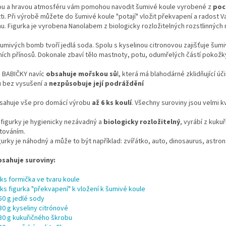
ou a hravou atmosféru vám pomohou navodit šumivé koule vyrobené z
poc
utti. Při výrobě můžete do šumivé koule "potají" vložit překvapení a rados
nu. Figurka je vyrobena Nanolabem z biologicky rozložitelných rozstlinných 
umivých bomb tvoří jedlá soda. Spolu s kyselinou citronovou zajišťuje šum
ích přínosů. Dokonale zbaví tělo mastnoty, potu, odumřelých částí pokožk
 BABIČKY navíc
obsahuje mořskou sů
l, která má blahodárné zklidňující úč
 bez vysušení a
nezpůsobuje její podráždění
sahuje vše pro domácí výrobu
až 6 ks koulí
. Všechny suroviny jsou velmi k
 figurky je hygienicky nezávadný a
biologicky rozložitelný
, vyrábí z kuku
ováním.
gurky je náhodný a může to být například: zvířátko, auto, dinosaurus, astrona
sahuje suroviny:
 ks formička ve tvaru koule
 ks figurka "překvapení" k vložení k šumivé koule
50 g jedlé sody
30 g kyseliny citrónové
30 g kukuřičného škrobu