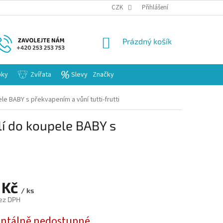
KARIERA
CZK
Přihlášení
NÁKUPNÍ
Prázdný košík
KOŠÍK
bky
Zvířata
Slevy
Značky
e BABY s překvapením a vůní tutti-frutti
í do koupele BABY s
 Kč
/ ks
ez DPH
tálně nedostupné