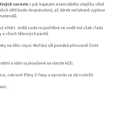
tivých surovin
s pár kapkami esenciálního olejíčku vůně
t Vašich dětí bude dvojnásobná, až dárek nečekaně vyplave
materiálů.
ivý efekt. Jedlá soda rozpuštěná ve vodě má však i řadu
y a všech tělesných pachů.
inky na tělo i mysl. Mořská sůl pomáhá přirozeně čistit
valitní a námi vyzkoušené na vlastní kůži.
řice, cukrové třtiny či řepy a opravdu se dá rozložit
ut...