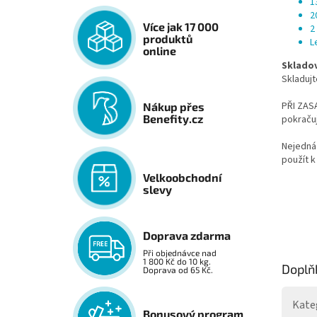
1
2
Více jak 17 000
2
produktů
L
online
Sklado
Skladujt
PŘI ZASA
Nákup přes
Benefity.cz
pokračuj
Nejedná 
použít k
Velkoobchodní
slevy
Doprava zdarma
Při objednávce nad
1 800 Kč do 10 kg.
Doplň
Doprava od 65 Kč.
Kate
Bonusový program