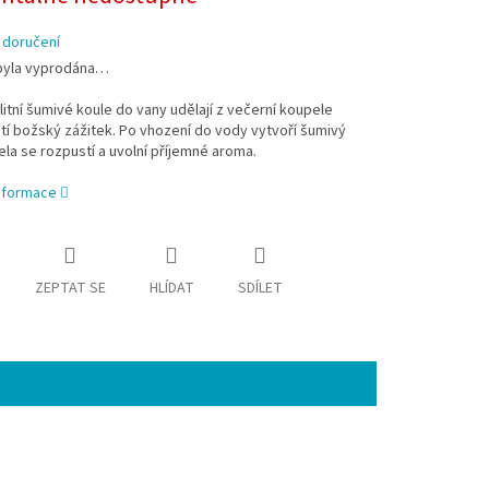
 doručení
byla vyprodána…
litní šumivé koule do vany udělají z večerní koupele
tí božský zážitek. Po vhození do vody vytvoří šumivý
ela se rozpustí a uvolní příjemné aroma.
informace
ZEPTAT SE
HLÍDAT
SDÍLET