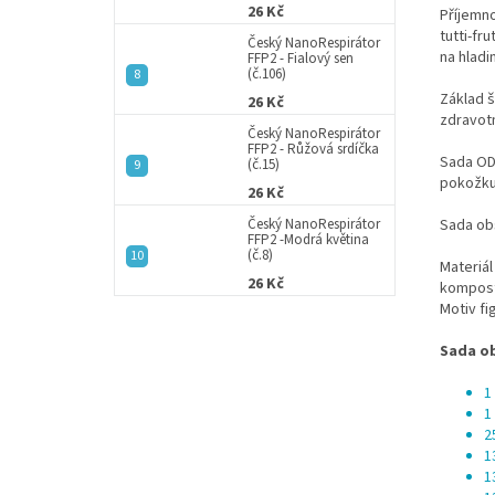
26 Kč
Příjemn
tutti-fr
Český NanoRespirátor
na hladi
FFP2 - Fialový sen
(č.106)
Základ š
26 Kč
zdravotn
Český NanoRespirátor
FFP2 - Růžová srdíčka
Sada OD
(č.15)
pokožku
26 Kč
Český NanoRespirátor
Sada ob
FFP2 -Modrá květina
(č.8)
Materiál
26 Kč
kompost
Motiv fi
Sada ob
1
1
2
1
1