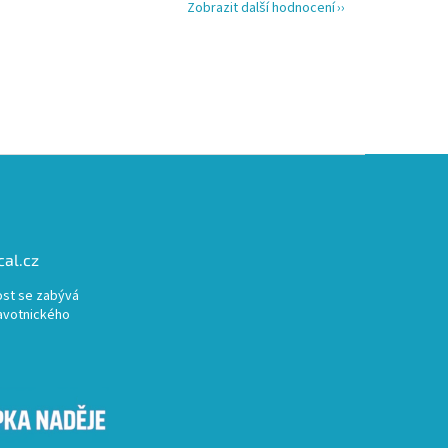
Zobrazit další hodnocení
al.cz
st se zabývá
avotnického