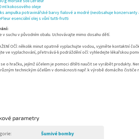
30 g mořské soli LeFleur
0 ml kokosového oleje
 ks ampulka potravinářské barvy fialové a modré (neobsahuje konzervanty 
eFleur esenciální olej s vůní tutti-frutti
vání:
e v suchu v původním obalu. Uchovávajte mimo dosahu dětí.
ŽENÍ OČÍ: několik minut opatrně vyplachujte vodou, vyjměte kontaktní čočk
te ve vyplachování, přetrvává-li podráždění očí: vyhledejte lékařskou pom
se o hračku, jejímž účelem je pomoci dítěti naučit se vyrábět produkty. Nen
 různým technickým účelům v domácnosti např. k výrobě domácího čističe n
kové parametry
gorie
:
Šumivé bomby