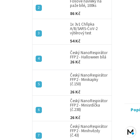
a
Fóliové návleky na
hvězdič
paže bílé, 100ks
n
86 Kč
e
l
1x 3v1 Chřipka
A/B/SARS-CoV-2
výtěrový test
54 Kč
Český NanoRespirátor
FFP2 - Halloween bílá
26 Kč
Český NanoRespirátor
FFP2 - Minikapky
(č.150)
26 Kč
Český NanoRespirátor
FFP2 - Minisrdíčka
(č.238)
Pop
26 Kč
Český NanoRespirátor
FFP2 - Minihvězdy
(č.43)