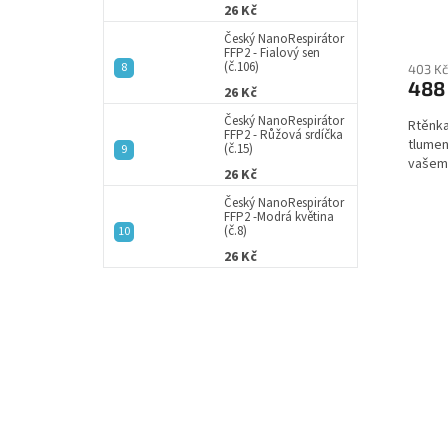
26 Kč
ů
Český NanoRespirátor
FFP2 - Fialový sen
(č.106)
403 Kč
488
26 Kč
Český NanoRespirátor
Rtěnka
FFP2 - Růžová srdíčka
tlumen
(č.15)
vašemu
26 Kč
Český NanoRespirátor
FFP2 -Modrá květina
(č.8)
26 Kč