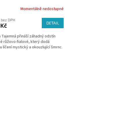
Momentálně nedostupné
 bez DPH
DETAIL
 Kč
 Tajemná přináší záhadný odstín
é růžovo-fialové, který dodá
 líčení mystický a okouzlující šmrnc.
O
v
l
á
d
a
c
í
p
r
v
k
y