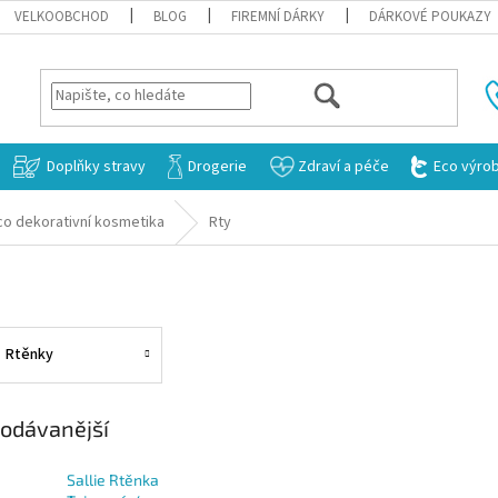
VELKOOBCHOD
BLOG
FIREMNÍ DÁRKY
DÁRKOVÉ POUKAZY
HLEDAT
Doplňky stravy
Drogerie
Zdraví a péče
Eco výro
co dekorativní kosmetika
Rty
Rtěnky
odávanější
Sallie Rtěnka