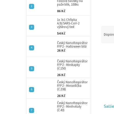
a
Fóliové návleky na
paže bílé, 100ks
n
86 Kč
e
l
1x 3v1 Chřipka
A/B/SARS-CoV-2
výtěrový test
Ř
54 Kč
a
Dopor
z
Český NanoRespirátor
e
FFP2 - Halloween bílá
V
n
26 Kč
ý
í
p
Český NanoRespirátor
p
FFP2 - Minikapky
i
r
(č.150)
s
o
26 Kč
p
d
Český NanoRespirátor
r
u
FFP2 - Minisrdíčka
o
(č.238)
k
d
t
26 Kč
u
ů
Český NanoRespirátor
Salli
k
FFP2 - Minihvězdy
(č.43)
t