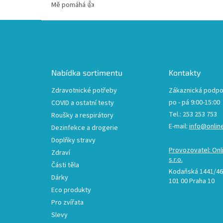
Mě pomáhá 👍
Z
á
p
a
t
Nabídka sortimentu
Kontakty
í
Zdravotnické potřeby
Zákaznická podpo
po - pá 9:00-15:00
COVID a ostatní testy
Tel.: 253 253 753
Roušky a respirátory
E-mail:
info@onlin
Dezinfekce a drogerie
Doplňky stravy
Provozovatel: Onl
Zdraví
s.r.o.
Části těla
Kodaňská 1441/46,
Dárky
101 00 Praha 10
Eco produkty
Pro zvířata
Slevy