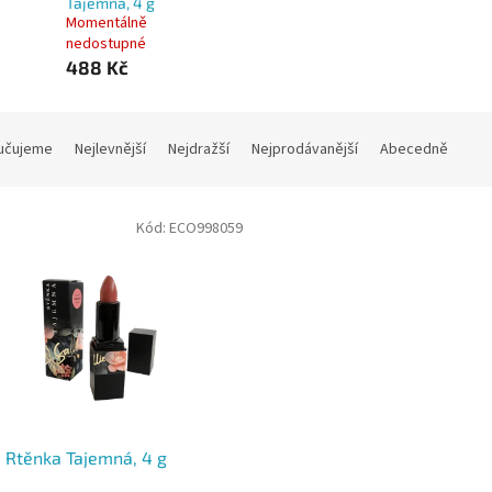
Tajemná, 4 g
Momentálně
nedostupné
488 Kč
učujeme
Nejlevnější
Nejdražší
Nejprodávanější
Abecedně
Kód:
ECO998059
e Rtěnka Tajemná, 4 g