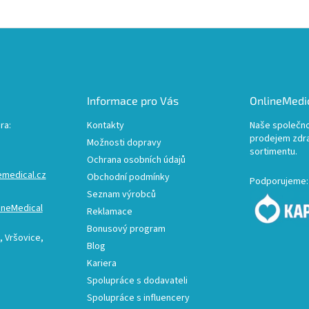
Informace pro Vás
OnlineMedic
ra:
Kontakty
Naše společno
prodejem zdr
Možnosti dopravy
sortimentu.
Ochrana osobních údajů
emedical.cz
Obchodní podmínky
Podporujeme:
Seznam výrobců
ineMedical
Reklamace
Bonusový program
 Vršovice,
Blog
Kariera
Spolupráce s dodavateli
Spolupráce s influencery