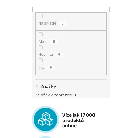
Na skladě
0
Akce
0
Novinka
0
Tip
0
Značky
Položek k zobrazení:
1
Více jak 17 000
produktů
online