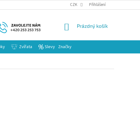
KARIERA
CZK
Přihlášení
NÁKUPNÍ
Prázdný košík
KOŠÍK
bky
Zvířata
Slevy
Značky