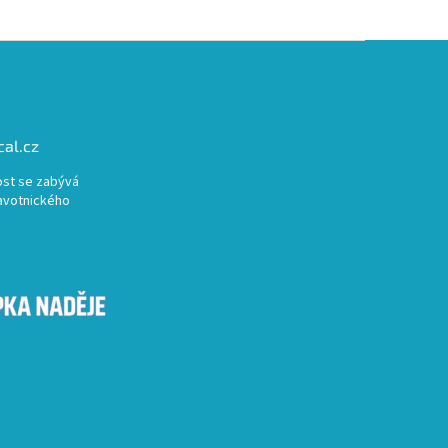
al.cz
st se zabývá
avotnického