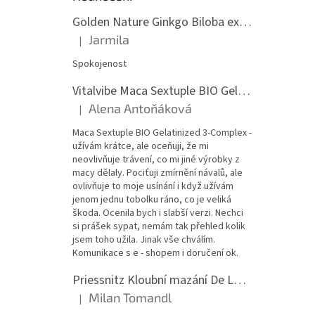
Golden Nature Ginkgo Biloba extrakt 50:1 60mg, 100 kapslí
Jarmila
|
Hodnocení produktu je 5 z 5 hvězdiček.
Spokojenost
Vitalvibe Maca Sextuple BIO Gelatinized 3-Complex, 60 kapslí
Alena Antoňáková
|
Hodnocení produktu je 5 z 5 hvězdiček.
Maca Sextuple BIO Gelatinized 3-Complex -
užívám krátce, ale oceňuji, že mi
neovlivňuje trávení, co mi jiné výrobky z
macy dělaly. Pociťuji zmírnění návalů, ale
ovlivňuje to moje usínání i když užívám
jenom jednu tobolku ráno, co je veliká
škoda. Ocenila bych i slabší verzi. Nechci
si prášek sypat, nemám tak přehled kolik
jsem toho užila. Jinak vše chválím.
Komunikace s e - shopem i doručení ok.
Priessnitz Kloubní mazání De Luxe, 200ml
Milan Tomandl
|
Hodnocení produktu je 5 z 5 hvězdiček.