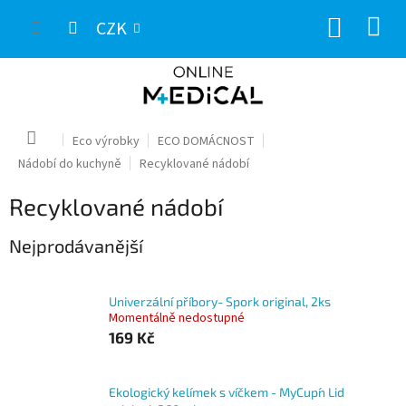
Přejít
NÁKUP
na
CZK
obsah
KOŠÍK
Domů
Eco výrobky
ECO DOMÁCNOST
Nádobí do kuchyně
Recyklované nádobí
Recyklované nádobí
Nejprodávanější
Univerzální příbory- Spork original, 2ks
Momentálně nedostupné
169 Kč
Ekologický kelímek s víčkem - MyCup´n Lid