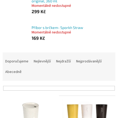
original, 360 ml
Momentálně nedostupné
299 Kč
Příbor s brčkem- Spork´n Straw
Momentálně nedostupné
169 Kč
Ř
a
Doporučujeme
Nejlevnější
Nejdražší
Nejprodávanější
z
e
Abecedně
n
í
p
r
V
o
ý
d
p
u
i