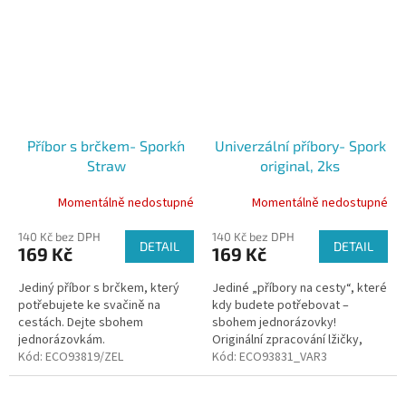
Příbor s brčkem- Spork´n
Univerzální příbory- Spork
Straw
original, 2ks
Momentálně nedostupné
Momentálně nedostupné
140 Kč bez DPH
140 Kč bez DPH
DETAIL
DETAIL
169 Kč
169 Kč
Jediný příbor s brčkem, který
Jediné „příbory na cesty“, které
potřebujete ke svačině na
kdy budete potřebovat –
cestách. Dejte sbohem
sbohem jednorázovky!
jednorázovkám.
Originální zpracování lžičky,
Kód:
ECO93819/ZEL
vidličky a nože v jednom!
Kód:
ECO93831_VAR3