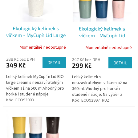
k
s
t
p
ů
r
o
Ekologický kelímek s
Ekologický kelímek s
d
víčkem - MyCup´n Lid Large
víčkem - MyCup´n Lid
u
cream, 500 ml
original, 360 ml
k
Momentálně nedostupné
Momentálně nedostupné
t
ů
288 Kč bez DPH
247 Kč bez DPH
DETAIL
DETAIL
349 Kč
299 Kč
Lehký kelímek MyCup´n Lid BIO
Lehký kelímek s
large cream s neuzavíratelným
neuzavíratelným víčkem až na
víčkem až na 500 ml.Vhodný pro
360 ml. Vhodný pro horké i
horké i studené nápoje.
studené nápoje. Na výběr z
Kód:
ECO93003
několika barev.
Kód:
ECO92997_RUZ