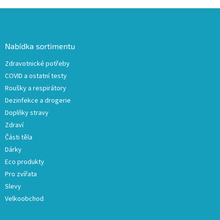
v
l
Z
á
á
d
p
a
a
Nabídka sortimentu
c
t
í
Zdravotnické potřeby
í
p
COVID a ostatní testy
r
v
Roušky a respirátory
k
Dezinfekce a drogerie
y
Doplňky stravy
v
ý
Zdraví
p
Části těla
i
Dárky
s
u
Eco produkty
Pro zvířata
Slevy
Velkoobchod