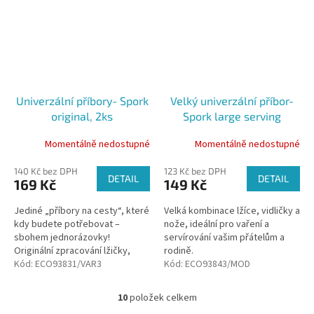
Univerzální příbory- Spork
Velký univerzální příbor-
original, 2ks
Spork large serving
Momentálně nedostupné
Momentálně nedostupné
140 Kč bez DPH
123 Kč bez DPH
DETAIL
DETAIL
169 Kč
149 Kč
Jediné „příbory na cesty“, které
Velká kombinace lžíce, vidličky a
kdy budete potřebovat –
nože, ideální pro vaření a
sbohem jednorázovky!
servírování vašim přátelům a
Originální zpracování lžičky,
rodině.
vidličky a nože v jednom!
Kód:
ECO93831/VAR3
Kód:
ECO93843/MOD
10
položek celkem
O