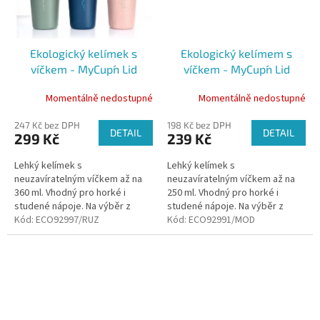
Ekologický kelímek s
Ekologický kelímem s
víčkem - MyCup´n Lid
víčkem - MyCup´n Lid
original, 360 ml
short, 250ml
Momentálně nedostupné
Momentálně nedostupné
247 Kč bez DPH
198 Kč bez DPH
DETAIL
DETAIL
299 Kč
239 Kč
Lehký kelímek s
Lehký kelímek s
neuzavíratelným víčkem až na
neuzavíratelným víčkem až na
360 ml. Vhodný pro horké i
250 ml. Vhodný pro horké i
studené nápoje. Na výběr z
studené nápoje. Na výběr z
několika barev.
Kód:
ECO92997/RUZ
několika barev.
Kód:
ECO92991/MOD