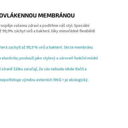
NANOVLÁKENNOU MEMBRÁNOU
prospěje vašemu zdraví a podtrhne váš styl. Speciální
až 99,9% záchyt virů a bakterií. Díky mimořádné flexibilitě
.
, která zachytí až 99,9 % virů a bakterií. Skrze membránu
a elasticitu; poslouží jako stylový a zároveň funkční módní
 straně šátku zaručují, že vás nebude nikde tlačit a
nepotřebuje výměnu externích filtrů = je ekologický.