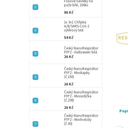
a
Fóliové návleky na
paže bílé, 100ks
n
86 Kč
e
l
1x 3v1 Chřipka
A/B/SARS-CoV-2
výtěrový test
54 Kč
Český NanoRespirátor
FFP2 - Halloween bílá
26 Kč
Český NanoRespirátor
FFP2 - Minikapky
(č.150)
26 Kč
Český NanoRespirátor
FFP2 - Minisrdíčka
(č.238)
26 Kč
Pop
Český NanoRespirátor
FFP2 - Minihvězdy
(č.43)