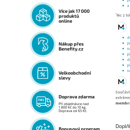
p
a
Více jak 17 000
*
Nic z t
produktů
online
d
p
Nákup přes
n
Benefity.cz
p
d
p
n
Velkoobchodní
slevy
Součástí
Doprava zdarma
extrémně
membrá
Při objednávce nad
1 800 Kč do 10 kg.
Doprava od 65 Kč.
Doplň
Bonusový program