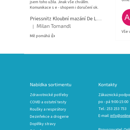
jsem toho užila. Jinak vše chválím.
Komunikace s e - shopem i doručení ok.
Priessnitz Kloubní mazání De Luxe, 200ml
Milan Tomandl
|
Hodnocení produktu je 5 z 5 hvězdiček.
Vše 
Mě pomáhá 👍
Z
á
p
a
t
Nabídka sortimentu
Kontakty
í
Zdravotnické potřeby
Zákaznická podpo
po - pá 9:00-15:00
COVID a ostatní testy
Tel.: 253 253 753
Roušky a respirátory
E-mail:
info@onlin
Dezinfekce a drogerie
Doplňky stravy
Provozovatel: Onl