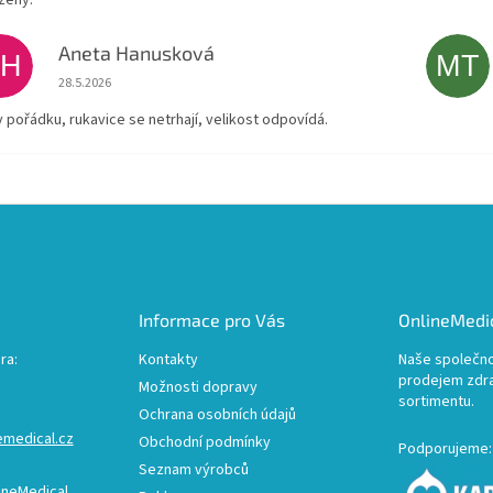
Aneta Hanusková
AH
MT
Hodnocení obchodu je 5 z 5 hvězdiček.
28.5.2026
v pořádku, rukavice se netrhají, velikost odpovídá.
Informace pro Vás
OnlineMedic
ra:
Kontakty
Naše společno
prodejem zdr
Možnosti dopravy
sortimentu.
Ochrana osobních údajů
emedical.cz
Obchodní podmínky
Podporujeme:
Seznam výrobců
ineMedical