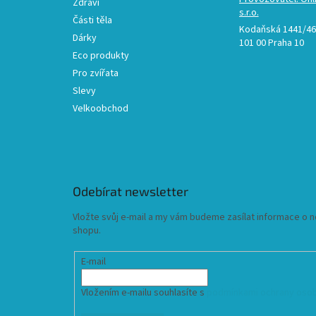
Zdraví
s.r.o.
Části těla
Kodaňská 1441/46,
Dárky
101 00 Praha 10
Eco produkty
Pro zvířata
Slevy
Velkoobchod
Odebírat newsletter
Vložte svůj e-mail a my vám budeme zasílat informace o
shopu.
E-mail
Vložením e-mailu souhlasíte s
podmínkami ochrany osob