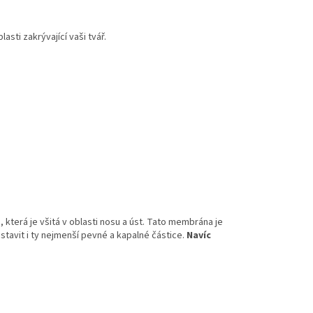
sti zakrývající vaši tvář.
, která je všitá v oblasti nosu a úst. Tato membrána je
avit i ty nejmenší pevné a kapalné částice.
Navíc