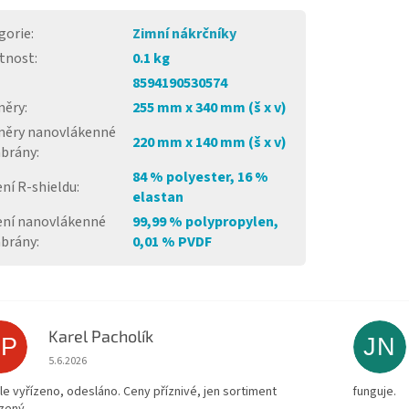
gorie
:
Zimní nákrčníky
tnost
:
0.1 kg
8594190530574
měry
:
255 mm x 340 mm (š x v)
ěry nanovlákenné
220 mm x 140 mm (š x v)
brány
:
84 % polyester, 16 %
ní R-shieldu
:
elastan
ení nanovlákenné
99,99 % polypropylen,
brány
:
0,01 % PVDF
Karel Pacholík
KP
JN
Hodnocení obchodu je 4 z 5 hvězdiček.
5.6.2026
le vyřízeno, odesláno. Ceny příznivé, jen sortiment
funguje.
zený.