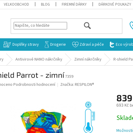
VELKOOBCHOD
BLOG
FIREMNÍ DÁRKY
DÁRKOVÉ POUKAZY
HLEDAT
Doplňky stravy
Drogerie
Zdraví a péče
Eco výro
ry
Antivirové NANO nákrčníky
Zimní nákrčníky
R-shield Pa
ield Parrot - zimní
7359
né
noceno
Podrobnosti hodnocení
Značka:
RESPILON®
ní
839
u
693 Kč b
Měrná
Skla
cena:
ek.
Možnosti