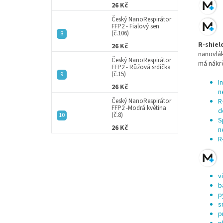
26 Kč
Český NanoRespirátor
FFP2 - Fialový sen
(č.106)
R-shiel
26 Kč
nanovlá
Český NanoRespirátor
má nákrč
FFP2 - Růžová srdíčka
(č.15)
I
26 Kč
n
R
Český NanoRespirátor
FFP2 -Modrá květina
d
(č.8)
S
26 Kč
n
R
v
b
p
s
p