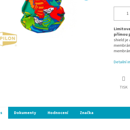
Limitova
přímou 
shield je
membránou
membránu
Detailní 
TISK
is
Dokumenty
Hodnocení
Značka