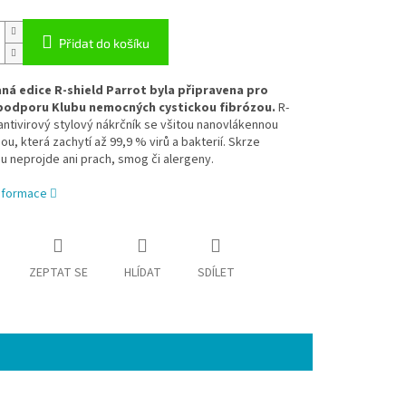
Přidat do košíku
ná edice R-shield Parrot byla připravena pro
podporu Klubu nemocných cystickou fibrózou.
R-
 antivirový stylový nákrčník se všitou nanovlákennou
, která zachytí až 99,9 % virů a bakterií. Skrze
 neprojde ani prach, smog či alergeny.
informace
ZEPTAT SE
HLÍDAT
SDÍLET