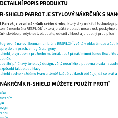
DETAILNÍ POPIS PRODUKTU
R-SHIELD PARROT JE STYLOVÝ NÁKRČNÍK S 
d Parrot je první nákrčník svého druhu,
který díky unikátní technologii 
®
kenná membrána RESPILON
, která je všitá v oblasti nosu a úst, poskytuje 
ník skvělou prodyšnost, elasticitu, odvádí vlhkost a je odolný proti plísním
®
ntegrovaná nanovlákenná membrána RESPILON
, všitá v oblasti nosu a úst
eprojde ani prach, smog či alergeny.
-shield je vyroben z pružného materiálu, což přináší mimořádnou flexibilitu 
oplněk.
peciální přiléhavý tunelový design, všitý nosní klip a posuvná brzda na zadní
ezpůsobí tak bolesti hlavy.
-shield sedne každému tvaru a téměř každé velikosti obličeje, dá se prát a 
*
NÁKRČNÍK R-SHIELD MŮŽETE POUŽÍT PROTI
irům
akteriím
ylu
mogu
rachu