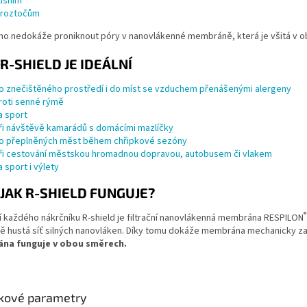
lísním
 roztočům
oho nedokáže proniknout póry v nanovlákenné membráně, která je všitá v obla
R-SHIELD JE IDEÁLNÍ
o znečištěného prostředí i do míst se vzduchem přenášenými alergeny
roti senné rýmě
a sport
ři návštěvě kamarádů s domácími mazlíčky
o přeplněných měst během chřipkové sezóny
ři cestování městskou hromadnou dopravou, autobusem či vlakem
a sport i výlety
JAK R-SHIELD FUNGUJE?
®
 každého nákrčníku R-shield je filtrační nanovlákenná membrána RESPILON
 hustá síť silných nanovláken. Díky tomu dokáže membrána mechanicky zast
na funguje v obou směrech.
kové parametry