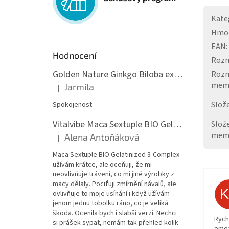
Kate
Hmo
EAN
:
Hodnocení
Roz
Golden Nature Ginkgo Biloba extrakt 50:1 60mg, 100 kapslí
Rozm
mem
Jarmila
|
Hodnocení produktu je 5 z 5 hvězdiček.
Slože
Spokojenost
Vitalvibe Maca Sextuple BIO Gelatinized 3-Complex, 60 kapslí
Slož
mem
Alena Antoňáková
|
Hodnocení produktu je 5 z 5 hvězdiček.
Maca Sextuple BIO Gelatinized 3-Complex -
užívám krátce, ale oceňuji, že mi
neovlivňuje trávení, co mi jiné výrobky z
macy dělaly. Pociťuji zmírnění návalů, ale
ovlivňuje to moje usínání i když užívám
jenom jednu tobolku ráno, co je veliká
škoda. Ocenila bych i slabší verzi. Nechci
Rych
si prášek sypat, nemám tak přehled kolik
ome