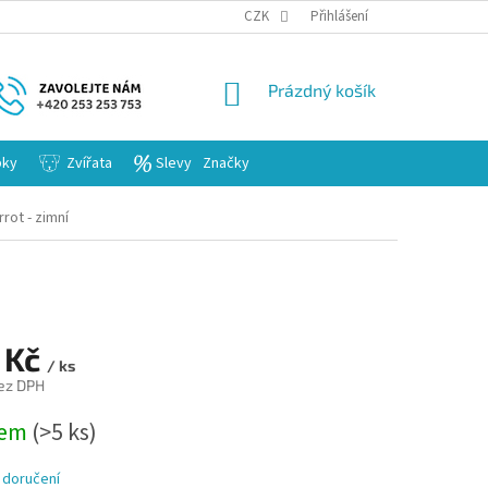
KARIERA
CZK
Přihlášení
NÁKUPNÍ
Prázdný košík
KOŠÍK
bky
Zvířata
Slevy
Značky
rrot - zimní
 Kč
/ ks
ez DPH
dem
(>5 ks)
 doručení