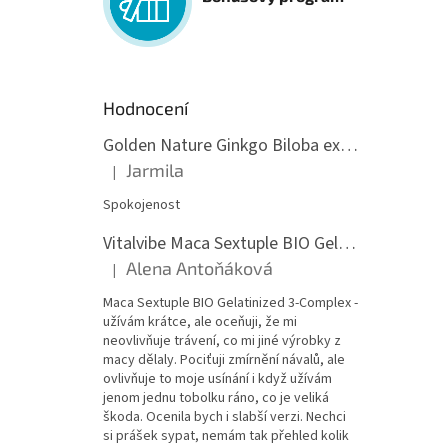
Hodnocení
Golden Nature Ginkgo Biloba extrakt 50:1 60mg, 100 kapslí
Jarmila
|
Hodnocení produktu je 5 z 5 hvězdiček.
Spokojenost
Vitalvibe Maca Sextuple BIO Gelatinized 3-Complex, 60 kapslí
Alena Antoňáková
|
Hodnocení produktu je 5 z 5 hvězdiček.
Maca Sextuple BIO Gelatinized 3-Complex -
užívám krátce, ale oceňuji, že mi
neovlivňuje trávení, co mi jiné výrobky z
macy dělaly. Pociťuji zmírnění návalů, ale
ovlivňuje to moje usínání i když užívám
jenom jednu tobolku ráno, co je veliká
škoda. Ocenila bych i slabší verzi. Nechci
si prášek sypat, nemám tak přehled kolik