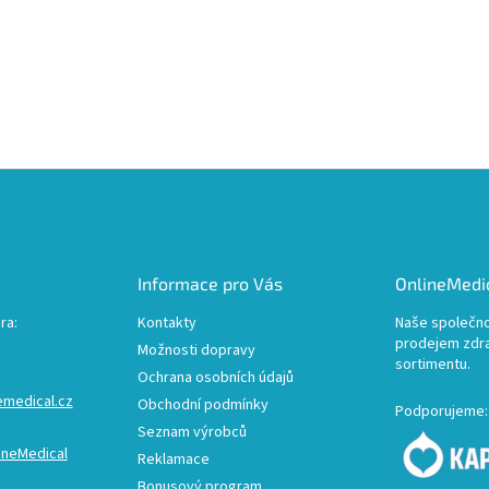
Informace pro Vás
OnlineMedic
ra:
Kontakty
Naše společno
prodejem zdr
Možnosti dopravy
sortimentu.
Ochrana osobních údajů
emedical.cz
Obchodní podmínky
Podporujeme:
Seznam výrobců
ineMedical
Reklamace
Bonusový program