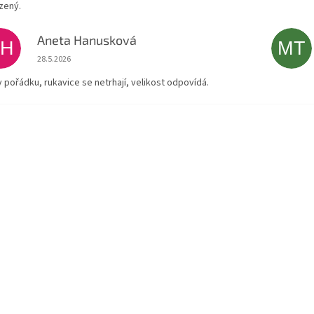
zený.
Aneta Hanusková
AH
MT
Hodnocení obchodu je 5 z 5 hvězdiček.
28.5.2026
v pořádku, rukavice se netrhají, velikost odpovídá.