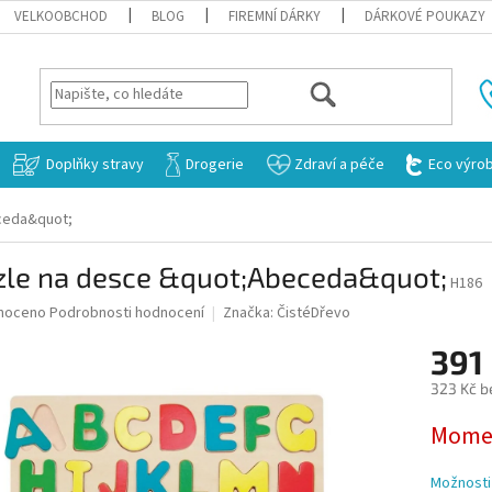
VELKOOBCHOD
BLOG
FIREMNÍ DÁRKY
DÁRKOVÉ POUKAZY
HLEDAT
Doplňky stravy
Drogerie
Zdraví a péče
Eco výro
ceda&quot;
zle na desce &quot;Abeceda&quot;
H186
né
noceno
Podrobnosti hodnocení
Značka:
ČistéDřevo
ní
391
u
323 Kč b
Měrná
Momen
cena:
ek.
Možnosti