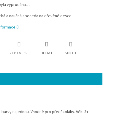
byla vyprodána…
há a naučná abeceda na dřevěné desce.
informace
ZEPTAT SE
HLÍDAT
SDÍLET
i barvy najednou. Vhodné pro předškoláky. Věk: 3+