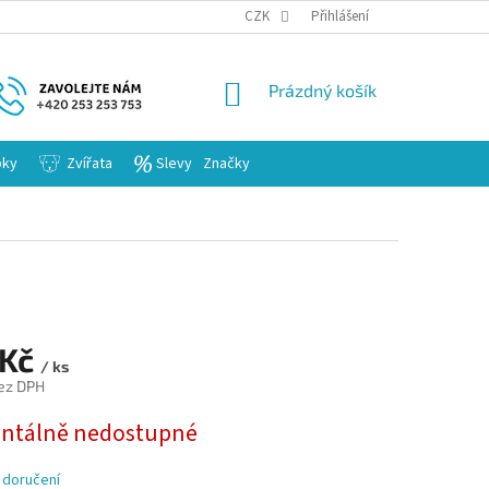
KARIERA
CZK
Přihlášení
NÁKUPNÍ
Prázdný košík
KOŠÍK
bky
Zvířata
Slevy
Značky
 Kč
/ ks
ez DPH
tálně nedostupné
 doručení