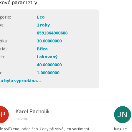
kové parametry
gorie
:
Eco
ka
:
2 roky
8591864900688
bka
:
30.00000000
riál
:
Bříza
ch
:
Lakovaný
:
40.00000000
a
:
1.00000000
a byla vyprodána…
Karel Pacholík
KP
JN
Hodnocení obchodu je 4 z 5 hvězdiček.
5.6.2026
le vyřízeno, odesláno. Ceny příznivé, jen sortiment
funguje.