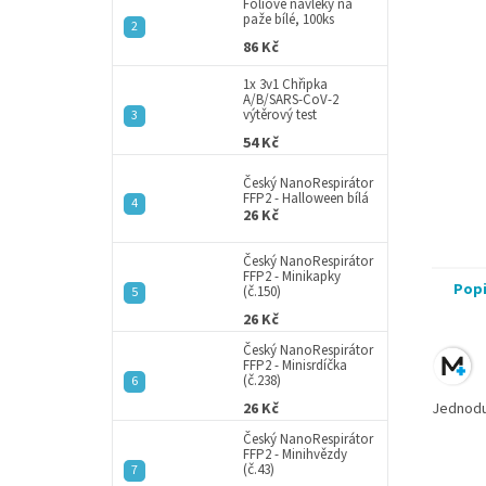
a
Fóliové návleky na
paže bílé, 100ks
n
86 Kč
e
l
1x 3v1 Chřipka
A/B/SARS-CoV-2
výtěrový test
54 Kč
Český NanoRespirátor
FFP2 - Halloween bílá
26 Kč
Český NanoRespirátor
FFP2 - Minikapky
Pop
(č.150)
26 Kč
Český NanoRespirátor
FFP2 - Minisrdíčka
(č.238)
26 Kč
Jednodu
Český NanoRespirátor
FFP2 - Minihvězdy
(č.43)