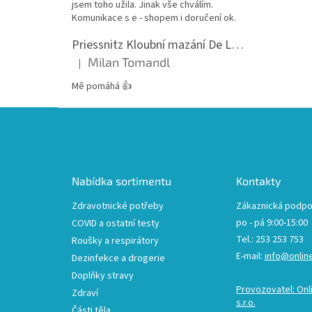
jsem toho užila. Jinak vše chválím.
Komunikace s e - shopem i doručení ok.
Priessnitz Kloubní mazání De Luxe, 200ml
Milan Tomandl
|
Hodnocení produktu je 5 z 5 hvězdiček.
Mě pomáhá 👍
Z
á
p
a
t
Nabídka sortimentu
Kontakty
í
Zdravotnické potřeby
Zákaznická podpo
po - pá 9:00-15:00
COVID a ostatní testy
Tel.: 253 253 753
Roušky a respirátory
E-mail:
info@onlin
Dezinfekce a drogerie
Doplňky stravy
Provozovatel: Onl
Zdraví
s.r.o.
Části těla