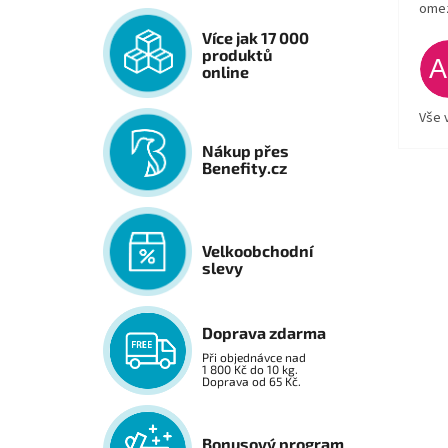
ome
Více jak 17 000
produktů
online
Vše 
Nákup přes
Benefity.cz
Velkoobchodní
slevy
Doprava zdarma
Při objednávce nad
1 800 Kč do 10 kg.
Doprava od 65 Kč.
Bonusový program