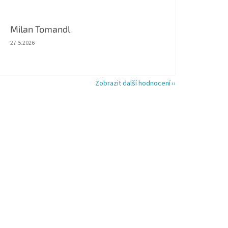
Milan Tomandl
Hodnocení obchodu je 5 z 5 hvězdiček.
27.5.2026
Zobrazit další hodnocení