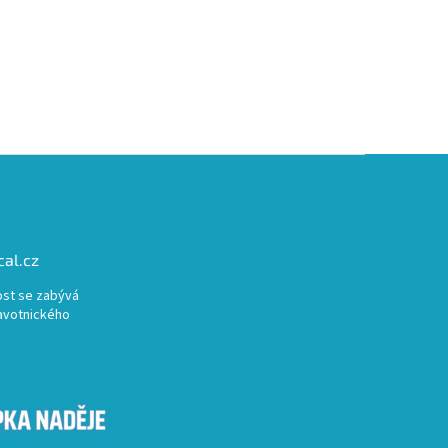
al.cz
st se zabývá
avotnického