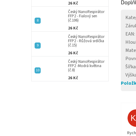
Doplň
26 Kč
Český NanoRespirátor
FFP2 - Fialový sen
Kate
(č.106)
Záru
26 Kč
EAN
:
Český NanoRespirátor
FFP2 - Růžová srdíčka
Hlou
(č.15)
Mate
26 Kč
Povr
Český NanoRespirátor
FFP2 -Modrá květina
Šířka
(č.8)
Výšk
26 Kč
Položk
Rych