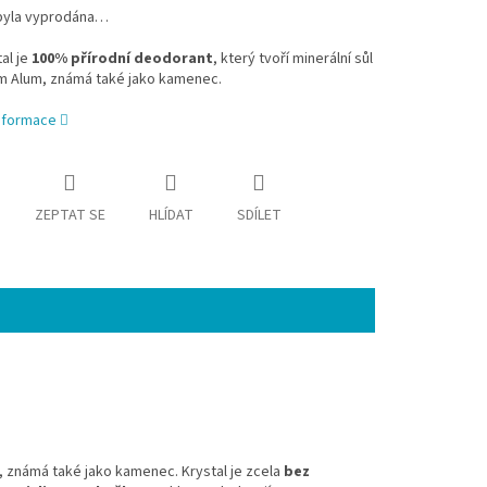
byla vyprodána…
al je
100% přírodní deodorant
, který tvoří minerální sůl
m Alum, známá také jako kamenec.
informace
ZEPTAT SE
HLÍDAT
SDÍLET
m, známá také jako kamenec. Krystal je zcela
bez