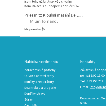
jsem toho užila. Jinak vše chválím.
Komunikace s e - shopem i doručení ok.
Priessnitz Kloubní mazání De Luxe, 200ml
Milan Tomandl
|
Hodnocení produktu je 5 z 5 hvězdiček.
Mě pomáhá 👍
Z
á
p
a
t
Nabídka sortimentu
Kontakty
í
Zdravotnické potřeby
Zákaznická podpo
po - pá 9:00-15:00
COVID a ostatní testy
Tel.: 253 253 753
Roušky a respirátory
E-mail:
info@onlin
Dezinfekce a drogerie
Doplňky stravy
Provozovatel: Onl
Zdraví
s.r.o.
Části těla