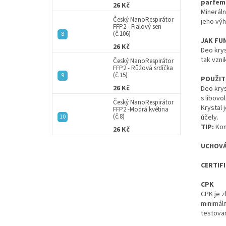
parfem
26 Kč
Mineráln
Český NanoRespirátor
jeho vý
FFP2 - Fialový sen
(č.106)
JAK FU
26 Kč
Deo kry
tak vzni
Český NanoRespirátor
FFP2 - Růžová srdíčka
(č.15)
POUŽITÍ
26 Kč
Deo kry
s libov
Český NanoRespirátor
Krystal 
FFP2 -Modrá květina
(č.8)
účely.
TIP:
Kom
26 Kč
UCHOVÁ
CERTIFI
CPK
CPK je z
minimáln
testovan