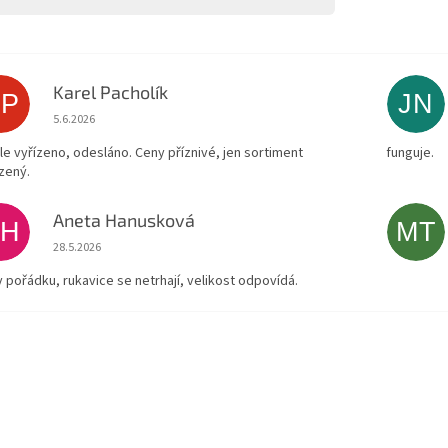
Karel Pacholík
KP
JN
Hodnocení obchodu je 4 z 5 hvězdiček.
5.6.2026
le vyřízeno, odesláno. Ceny příznivé, jen sortiment
funguje.
zený.
Aneta Hanusková
AH
MT
Hodnocení obchodu je 5 z 5 hvězdiček.
28.5.2026
v pořádku, rukavice se netrhají, velikost odpovídá.