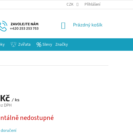
KARIERA
CZK
Přihlášení
NÁKUPNÍ
Prázdný košík
KOŠÍK
bky
Zvířata
Slevy
Značky
 Kč
/ ks
ez DPH
tálně nedostupné
 doručení