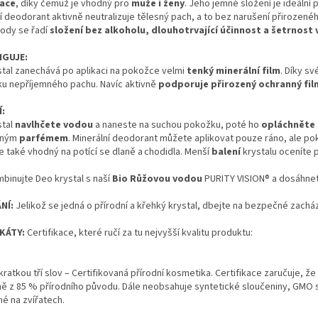
ace
, díky čemuž je vhodný pro
muže i ženy
. Jeho jemné složení je ideální 
í deodorant aktivně neutralizuje tělesný pach, a to bez narušení přirozen
hody se řadí
složení bez alkoholu, dlouhotrvající účinnost a šetrnost 
NGUJE:
stal zanechává po aplikaci na pokožce velmi
tenký minerální film
. Díky s
ku nepříjemného pachu. Navíc aktivně
podporuje přirozený ochranný fi
:
stal
navlhčete vodou
a naneste na suchou pokožku, poté ho
opláchněte
olným
parfémem
. Minerální deodorant můžete aplikovat pouze ráno, ale p
je také vhodný na potící se dlaně a chodidla. Menší
balení
krystalu oceníte 
binujte Deo krystal s naší
Bio Růžovou vodou
PURITY VISION® a dosáhnet
NÍ:
Jelikož se jedná o přírodní a křehký krystal, dbejte na bezpečné zacház
KÁTY:
Certifikace, které ručí za tu nejvyšší kvalitu produktu:
kratkou tří slov – Certifikovaná přírodní kosmetika. Certifikace zaručuje, že
ě z 85 % přírodního původu. Dále neobsahuje syntetické sloučeniny, GMO s
é na zvířatech.