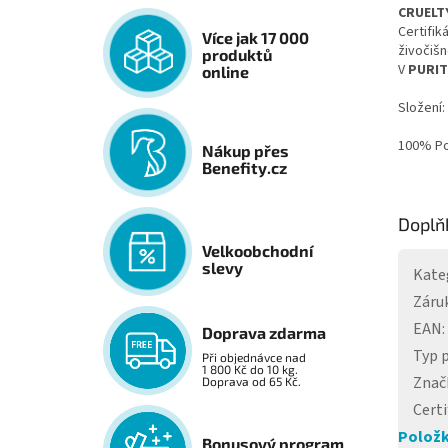
CRUELT
Certifik
Více jak 17 000
živočiš
produktů
V
PURIT
online
Složení:
100% Po
Nákup přes
Benefity.cz
Doplň
Velkoobchodní
slevy
Kate
Záru
EAN
:
Doprava zdarma
Typ p
Při objednávce nad
1 800 Kč do 10 kg.
Znač
Doprava od 65 Kč.
Certi
Položk
Bonusový program