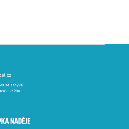
al.cz
st se zabývá
avotnického