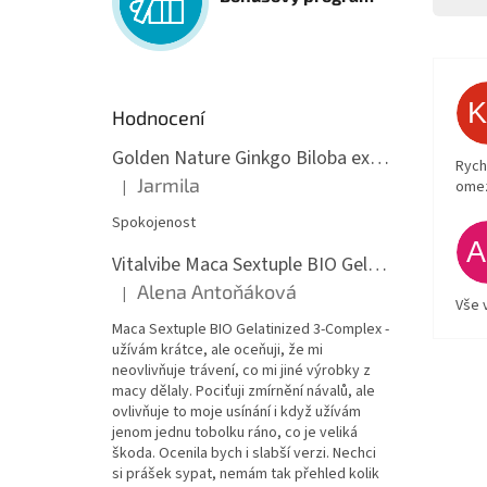
Hodnocení
Golden Nature Ginkgo Biloba extrakt 50:1 60mg, 100 kapslí
Rych
Jarmila
ome
|
Hodnocení produktu je 5 z 5 hvězdiček.
Spokojenost
Vitalvibe Maca Sextuple BIO Gelatinized 3-Complex, 60 kapslí
Alena Antoňáková
|
Hodnocení produktu je 5 z 5 hvězdiček.
Vše 
Maca Sextuple BIO Gelatinized 3-Complex -
užívám krátce, ale oceňuji, že mi
neovlivňuje trávení, co mi jiné výrobky z
macy dělaly. Pociťuji zmírnění návalů, ale
ovlivňuje to moje usínání i když užívám
jenom jednu tobolku ráno, co je veliká
škoda. Ocenila bych i slabší verzi. Nechci
si prášek sypat, nemám tak přehled kolik