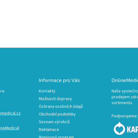
Informace pro Vás
OnlineMedic
ra:
Kontakty
Naše společno
prodejem zdr
Možnosti dopravy
sortimentu.
Ochrana osobních údajů
emedical.cz
Obchodní podmínky
Podporujeme:
Seznam výrobců
ineMedical
Reklamace
Bonusový program