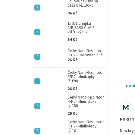
a
Fóliové návleky na
paže bílé, 100ks
n
86 Kč
e
l
1x 3v1 Chřipka
A/B/SARS-CoV-2
výtěrový test
54 Kč
Český NanoRespirátor
FFP2 - Halloween bílá
26 Kč
Český NanoRespirátor
FFP2 - Minikapky
(č.150)
Pop
26 Kč
Český NanoRespirátor
FFP2 - Minisrdíčka
(č.238)
26 Kč
PURITY 
Český NanoRespirátor
FFP2 - Minihvězdy
(č.43)
Deo krys