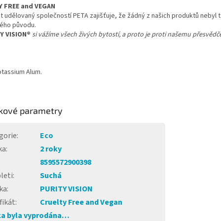
Y FREE and VEGAN
át udělovaný společností PETA zajišťuje, že žádný z našich produktů nebyl
ného původu.
Y VISION®
si vážíme všech živých bytostí, a proto je proti našemu přesvědče
tassium Alum.
kové parametry
gorie
:
Eco
ka
:
2 roky
8595572900398
leti
:
Suchá
ka
:
PURITY VISION
fikát
:
Cruelty Free and Vegan
a byla vyprodána…