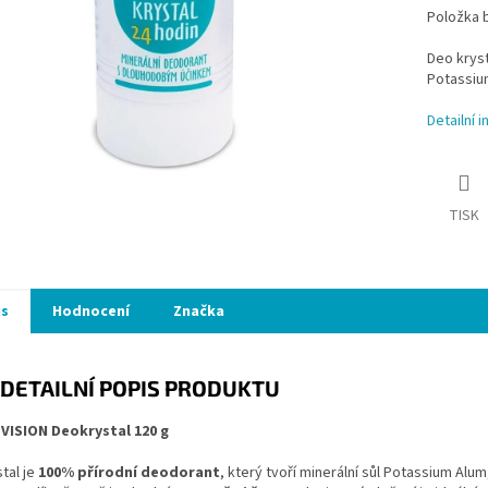
Položka 
Deo kryst
Potassiu
Detailní 
TISK
is
Hodnocení
Značka
DETAILNÍ POPIS PRODUKTU
VISION Deokrystal 120 g
tal je
100% přírodní deodorant
, který tvoří minerální sůl Potassium Alu