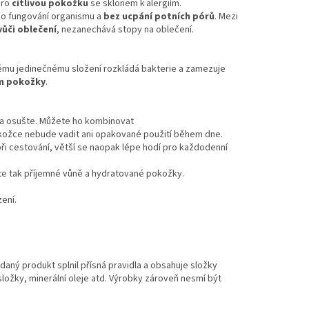
pro
citlivou pokožku
se sklonem k alergiím.
ého fungování organismu a
bez ucpání potních pórů
. Mezi
vůči oblečení
, nezanechává stopy na oblečení.
vému jedinečnému složení rozkládá bakterie a zamezuje
lm pokožky
.
a osušte. Můžete ho kombinovat
okožce nebude vadit ani opakované použití během dne.
při cestování, větší se naopak lépe hodí pro každodenní
e tak příjemné vůně a hydratované pokožky.
ení.
 daný produkt splnil přísná pravidla a obsahuje složky
ložky, minerální oleje atd. Výrobky zároveň nesmí být