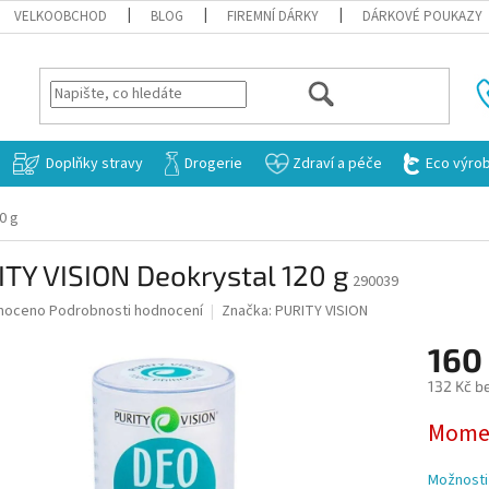
VELKOOBCHOD
BLOG
FIREMNÍ DÁRKY
DÁRKOVÉ POUKAZY
HLEDAT
Doplňky stravy
Drogerie
Zdraví a péče
Eco výro
0 g
TY VISION Deokrystal 120 g
290039
né
noceno
Podrobnosti hodnocení
Značka:
PURITY VISION
ní
160
u
132 Kč b
Měrná
Momen
cena:
ek.
Možnosti