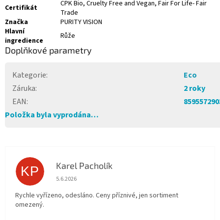
CPK Bio, Cruelty Free and Vegan, Fair For Life- Fair
Certifikát
Trade
Značka
PURITY VISION
Hlavní
Růže
ingredience
Doplňkové parametry
Kategorie
:
Eco
Záruka
:
2 roky
EAN
:
859557290
Položka byla vyprodána…
Karel Pacholík
KP
Hodnocení obchodu je 4 z 5 hvězdiček.
5.6.2026
Rychle vyřízeno, odesláno. Ceny příznivé, jen sortiment
omezený.