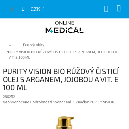
Přejít
NÁKUP
na
CZK
obsah
KOŠÍK
Domů
Eco výrobky
PURITY VISION BIO RŮŽOVÝ ČISTICÍ OLEJ S ARGANEM, JOJOBOU A
VIT. E 100 ML
PURITY VISION BIO RŮŽOVÝ ČISTICÍ
OLEJ S ARGANEM, JOJOBOU A VIT. E
100 ML
290252
Průměrné
Neohodnoceno
Podrobnosti hodnocení
Značka:
PURITY VISION
hodnocení
produktu
je
0,0