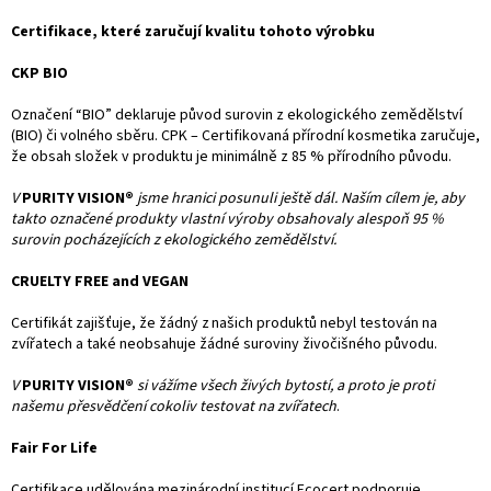
Certifikace, které zaručují kvalitu tohoto výrobku
CKP BIO
Označení “BIO” deklaruje původ surovin z ekologického zemědělství
(BIO) či volného sběru. CPK – Certifikovaná přírodní kosmetika zaručuje,
že obsah složek v produktu je minimálně z 85 % přírodního původu.
V
PURITY VISION®
jsme hranici posunuli ještě dál. Naším cílem je, aby
takto označené produkty vlastní výroby obsahovaly alespoň 95 %
surovin pocházejících z ekologického zemědělství.
CRUELTY FREE and VEGAN
Certifikát zajišťuje, že žádný z našich produktů nebyl testován na
zvířatech a také neobsahuje žádné suroviny živočišného původu.
V
PURITY VISION®
si vážíme všech živých bytostí, a proto je proti
našemu přesvědčení cokoliv testovat na zvířatech
.
Fair For Life
Certifikace udělována mezinárodní institucí Ecocert podporuje