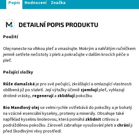
Popis
Hodnocení
Značka
DETAILNÍ POPIS PRODUKTU
Použití
Olej naneste na vlhkou pleť a vmasírujte. Mokrým a nahřátým ručníčkem
jemně setřete nečistoty z pleti a pokračujte v dalším krocích péče o
pleť.
Pečující složky
Růže damašská
je pro své pečující, zkrášlující a omlazující vlastnosti
oblíbená již po staletí. Její výtažky účinně
zjemňují
pleť, vyhlazují
drobné vrásky,
regenerují
a
zklidňují
pokožku.
Bio Mandlový olej
se velmi rychle vstřebává do pokožky a je bohatý
na vzácné esenciální kyseliny, proteiny a minerály. Obsahuje také
například kyselinu linoleovou, která pomáhá
zklidnit
citlivou a
podrážděnou pokožku. Zároveň zabraňuje vysušování pleti a
chrání
ji
před škodlivými vlivy prostředí.