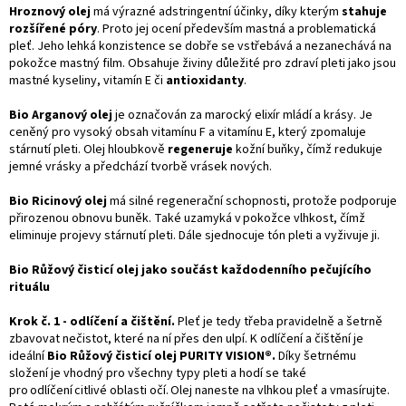
Hroznový olej
má výrazné adstringentní účinky, díky kterým
stahuje
rozšířené póry
. Proto jej ocení především mastná a problematická
pleť. Jeho lehká konzistence se dobře se vstřebává a nezanechává na
pokožce mastný film. Obsahuje živiny důležité pro zdraví pleti jako jsou
mastné kyseliny, vitamín E či
antioxidanty
.
Bio Arganový olej
je označován za marocký elixír mládí a krásy. Je
ceněný pro vysoký obsah vitamínu F a vitamínu E, který zpomaluje
stárnutí pleti. Olej hloubkově
regeneruje
kožní buňky, čímž redukuje
jemné vrásky a předchází tvorbě vrásek nových.
Bio Ricinový olej
má silné regenerační schopnosti, protože podporuje
přirozenou obnovu buněk. Také uzamyká v pokožce vlhkost, čímž
eliminuje projevy stárnutí pleti. Dále sjednocuje tón pleti a vyživuje ji.
Bio Růžový čisticí olej jako součást každodenního pečujícího
rituálu
Krok č. 1 - odlíčení a čištění.
Pleť je tedy třeba pravidelně a šetrně
zbavovat nečistot, které na ní přes den ulpí. K odlíčení a čištění je
ideální
Bio Růžový čisticí olej PURITY VISION®.
Díky šetrnému
složení je vhodný pro všechny typy pleti a hodí se také
pro odlíčení citlivé oblasti očí. Olej naneste na vlhkou pleť a vmasírujte.