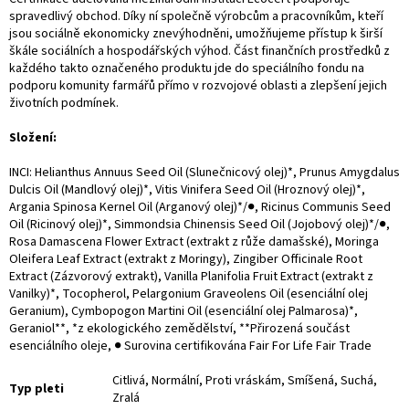
spravedlivý obchod. Díky ní společně výrobcům a pracovníkům, kteří
jsou sociálně ekonomicky znevýhodněni, umožňujeme přístup k širší
škále sociálních a hospodářských výhod. Část finančních prostředků z
každého takto označeného produktu jde do speciálního fondu na
podporu komunity farmářů přímo v rozvojové oblasti a zlepšení jejich
životních podmínek.
Složení:
INCI: Helianthus Annuus Seed Oil (Slunečnicový olej)*, Prunus Amygdalus
Dulcis Oil (Mandlový olej)*, Vitis Vinifera Seed Oil (Hroznový olej)*,
Argania Spinosa Kernel Oil (Arganový olej)*/●, Ricinus Communis Seed
Oil (Ricinový olej)*, Simmondsia Chinensis Seed Oil (Jojobový olej)*/●,
Rosa Damascena Flower Extract (extrakt z růže damašské), Moringa
Oleifera Leaf Extract (extrakt z Moringy), Zingiber Officinale Root
Extract (Zázvorový extrakt), Vanilla Planifolia Fruit Extract (extrakt z
Vanilky)*, Tocopherol, Pelargonium Graveolens Oil (esenciální olej
Geranium), Cymbopogon Martini Oil (esenciální olej Palmarosa)*,
Geraniol**, *z ekologického zemědělství, **Přirozená součást
esenciálního oleje, ● Surovina certifikována Fair For Life Fair Trade
Citlivá, Normální, Proti vráskám, Smíšená, Suchá,
Typ pleti
Zralá