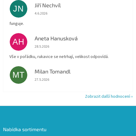
Jiří Nechvíl
JN
Hodnocení obchodu je 5 z 5 hvězdiček.
4.6.2026
funguje.
Aneta Hanusková
AH
Hodnocení obchodu je 5 z 5 hvězdiček.
28.5.2026
Vše v pořádku, rukavice se netrhají, velikost odpovídá.
Milan Tomandl
MT
Hodnocení obchodu je 5 z 5 hvězdiček.
27.5.2026
Zobrazit další hodnocení
Z
á
p
a
Nabídka sortimentu
t