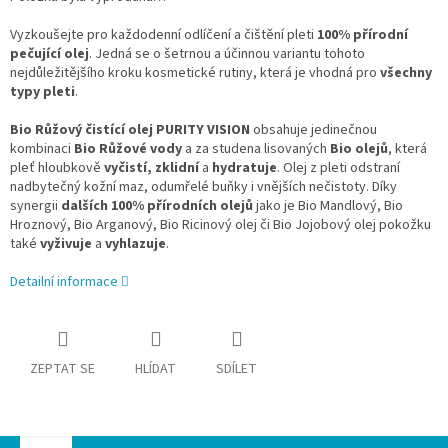
Vyzkoušejte pro každodenní odlíčení a čištění pleti
100% přírodní
pečující olej
. Jedná se o šetrnou a účinnou variantu tohoto
nejdůležitějšího kroku kosmetické rutiny, která je vhodná pro
všechny
typy pleti
.
Bio Růžový čistící olej
PURITY VISION
obsahuje jedinečnou
kombinaci
Bio Růžové vody
a za studena lisovaných
Bio olejů
, která
pleť hloubkově
vyčistí, zklidní
a
hydratuje
. Olej z pleti odstraní
nadbytečný kožní maz, odumřelé buňky i vnějších nečistoty. Díky
synergii
dalších 100% přírodních olejů
jako je Bio Mandlový, Bio
Hroznový, Bio Arganový, Bio Ricinový olej či Bio Jojobový olej pokožku
také
vyživuje
a
vyhlazuje
.
Detailní informace
ZEPTAT SE
HLÍDAT
SDÍLET