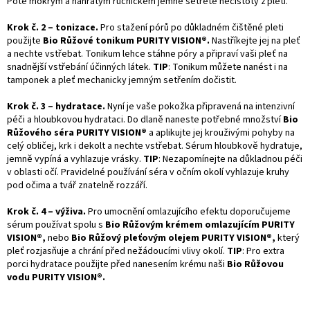
Poté mokrým a nahřátým ručníčkem jemně setřete nečistoty z pleti.
Krok č. 2 – tonizace.
Pro stažení pórů po důkladném čištěné pleti
použijte
Bio Růžové tonikum PURITY VISION®.
Nastříkejte jej na pleť
a nechte vstřebat. Tonikum lehce stáhne póry a připraví vaši pleť na
snadnější vstřebání účinných látek.
TIP
: Tonikum můžete nanést i na
tamponek a pleť mechanicky jemným setřením dočistit.
Krok č. 3 – hydratace.
Nyní je vaše pokožka připravená na intenzivní
péči a hloubkovou hydrataci. Do dlaně naneste potřebné množství
Bio
Růžového séra PURITY VISION®
a aplikujte jej krouživými pohyby na
celý obličej, krk i dekolt a nechte vstřebat. Sérum hloubkově hydratuje,
jemně vypíná a vyhlazuje vrásky.
TIP
: Nezapomínejte na důkladnou péči
v oblasti očí. Pravidelné používání séra v očním okolí vyhlazuje kruhy
pod očima a tvář znatelně rozzáří.
Krok č. 4 – výživa.
Pro umocnění omlazujícího efektu doporučujeme
sérum používat spolu s
Bio Růžovým krémem omlazujícím PURITY
VISION®,
nebo
Bio Růžový pleťovým olejem PURITY VISION®,
který
pleť rozjasňuje a chrání před nežádoucími vlivy okolí.
TIP
: Pro extra
porci hydratace použijte před nanesením krému naši
Bio Růžovou
vodu PURITY VISION®.