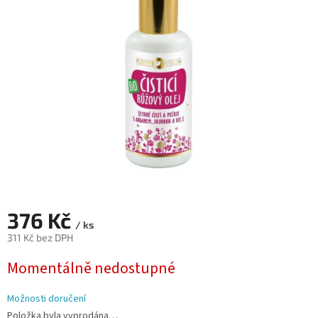
z
5
hvězdiček.
376 Kč
/ ks
311 Kč bez DPH
Měrná
Momentálně nedostupné
cena:
Možnosti doručení
Položka byla vyprodána…