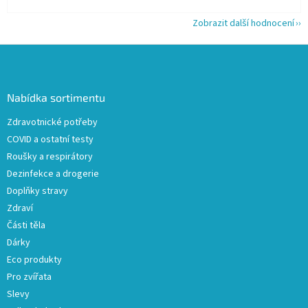
Zobrazit další hodnocení
Z
á
p
a
Nabídka sortimentu
t
Zdravotnické potřeby
í
COVID a ostatní testy
Roušky a respirátory
Dezinfekce a drogerie
Doplňky stravy
Zdraví
Části těla
Dárky
Eco produkty
Pro zvířata
Slevy