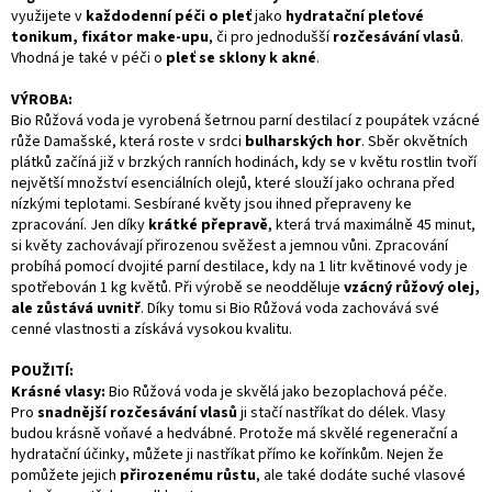
využijete v
každodenní péči o pleť
jako
hydratační pleťové
tonikum, fixátor make-upu
, či pro jednodušší
rozčesávání vlasů
.
Vhodná je také v péči o
pleť se sklony k akné
.
VÝROBA:
Bio Růžová voda je vyrobená šetrnou parní destilací z poupátek vzácné
růže Damašské, která roste v srdci
bulharských hor
. Sběr okvětních
plátků začíná již v brzkých ranních hodinách, kdy se v květu rostlin tvoří
největší množství esenciálních olejů, které slouží jako ochrana před
nízkými teplotami. Sesbírané květy jsou ihned přepraveny ke
zpracování. Jen díky
krátké přepravě
, která trvá maximálně 45 minut,
si květy zachovávají přirozenou svěžest a jemnou vůni. Zpracování
probíhá pomocí dvojité parní destilace, kdy na 1 litr květinové vody je
spotřebován 1 kg květů. Při výrobě se neodděluje
vzácný růžový olej,
ale zůstává uvnitř
. Díky tomu si Bio Růžová voda zachovává své
cenné vlastnosti a získává vysokou kvalitu.
POUŽITÍ:
Krásné vlasy:
Bio Růžová voda je skvělá jako bezoplachová péče.
Pro
snadnější rozčesávání vlasů
ji stačí nastříkat do délek. Vlasy
budou krásně voňavé a hedvábné. Protože má skvělé regenerační a
hydratační účinky, můžete ji nastříkat přímo ke kořínkům. Nejen že
pomůžete jejich
přirozenému růstu
, ale také dodáte suché vlasové