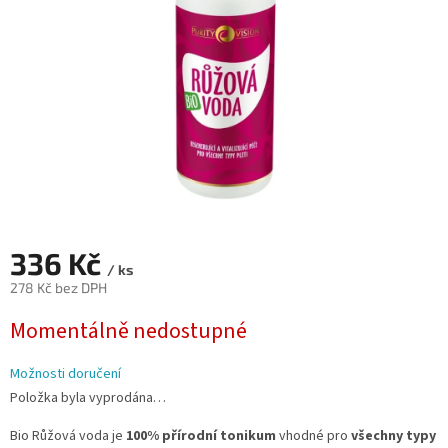
336 Kč
/ ks
278 Kč bez DPH
Měrná
Momentálně nedostupné
cena:
Možnosti doručení
Položka byla vyprodána…
Bio Růžová voda je
100% přírodní tonikum
vhodné pro
všechny typy