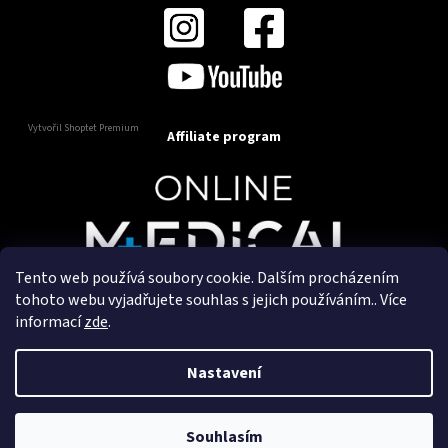
Vytvořil Shoptet Premium
Affiliate program
Tento web používá soubory cookie. Dalším procházením
Copyright 2025
OnlineMedical.cz
. Všechna práva
tohoto webu vyjadřujete souhlas s jejich používáním.. Více
vyhrazena.
informací
zde
.
Vytvořil a marketingově zajišťuje
HyperGroup.cz
Nastavení
Souhlasím