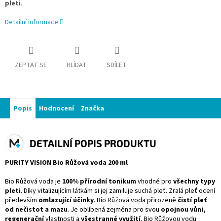
pleti
.
Detailní informace
ZEPTAT SE
HLÍDAT
SDÍLET
Popis
Hodnocení
Značka
DETAILNÍ POPIS PRODUKTU
PURITY VISION Bio Růžová voda 200 ml
Bio Růžová voda je
100% přírodní tonikum
vhodné pro
všechny typy
pleti
. Díky vitalizujícím látkám si jej zamiluje suchá pleť. Zralá pleť ocení
především
omlazující účinky
. Bio Růžová voda přirozeně
čistí pleť
od nečistot a mazu
. Je oblíbená zejména pro svou
opojnou vůni,
regenerační
vlastnosti a
všestranné využití
. Bio Růžovou vodu