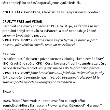
léta a teplejšího počasí doporučujeme využít ledničku.
CERTIFIKÁTY:
Certifikace, které ručí za tu nejvyšší kvalitu produktu:
CRUELTY FREE and VEGAN
Certifikát udělovaný společností PETA zajišťuje, že žádný z našich
produktů nebyl testován na zvířatech, a také neobsahuje žádné
suroviny živočišného původu.
V
PURITY VISION®
si vážíme všech živých bytostí, a proto je proti
našemu přesvědčení cokoliv testovat na zvířatech.
CPK bio
Označení “BIO” deklaruje původ surovin z ekologického zemědělství
(BIO) či volného sběru. CPK – Certifikovaná přírodní kosmetika zaručuje,
že obsah složek v produktu je minimálně z 85 % přírodního původu.
V
PURITY VISION®
jsme hranici posunuli ještě dál. Naším cílem je, aby
takto označené produkty vlastní výroby obsahovaly alespoň 95 %
surovin pocházejících z ekologického zemědělství.
Složení:
100% čistá růžová voda z kontrolovaného ekologického
zemědělství/Rosa Damascena Flower Water, Citronellol*, Geraniol*.*