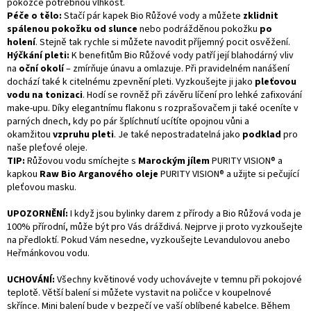
pokožce potřebnou vlhkost.
Péče o tělo:
Stačí pár kapek Bio Růžové vody a můžete
zklidnit
spálenou pokožku od slunce
nebo podrážděnou pokožku
po
holení
. Stejně tak rychle si můžete navodit příjemný pocit osvěžení.
Hýčkání pleti:
K benefitům Bio Růžové vody patří její blahodárný vliv
na
oční okolí
– zmírňuje únavu a omlazuje. Při pravidelném nanášení
dochází také k citelnému zpevnění pleti. Vyzkoušejte ji jako
pleťovou
vodu na tonizaci
. Hodí se rovněž při závěru líčení pro lehké zafixování
make-upu. Díky elegantnímu flakonu s rozprašovačem ji také oceníte v
parných dnech, kdy po pár šplíchnutí ucítíte opojnou vůni a
okamžitou
vzpruhu pleti
. Je také nepostradatelná jako
podklad
pro
naše pleťové oleje.
TIP:
Růžovou vodu smíchejte s
Marockým jílem
PURITY VISION® a
kapkou
Raw Bio Arganového oleje
PURITY VISION® a užijte si pečující
pleťovou masku.
UPOZORNĚNÍ:
I když jsou bylinky darem z přírody a Bio Růžová voda je
100% přírodní, může být pro Vás dráždivá. Nejprve ji proto vyzkoušejte
na předloktí. Pokud Vám nesedne, vyzkoušejte Levandulovou anebo
Heřmánkovou vodu.
UCHOVÁNÍ:
Všechny květinové vody uchovávejte v temnu při pokojové
teplotě. Větší balení si můžete vystavit na poličce v koupelnové
skřínce. Mini balení bude v bezpečí ve vaší oblíbené kabelce. Během