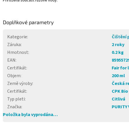
Přirozená součást růžové vody.
Doplňkové parametry
Kategorie
:
Čištění 
Záruka
:
2 roky
Hmotnost
:
0.2 kg
EAN
:
8595572
Certifikát
:
Fair for 
Objem
:
200 ml
Země výroby
:
Česká r
Certifikát
:
CPK Bio
Typ pleti
:
Citlivá
Značka
:
PURITY 
Položka byla vyprodána…