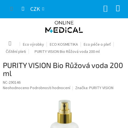
Přejít
NÁKUP
na
CZK
obsah
KOŠÍK
Domů
Eco výrobky
ECO KOSMETIKA
Eco péče o pleť
Čištění pleti
PURITY VISION Bio Růžová voda 200 ml
PURITY VISION Bio Růžová voda 200
ml
NC-290146
Průměrné
Neohodnoceno
Podrobnosti hodnocení
Značka:
PURITY VISION
hodnocení
produktu
je
0,0
z
5
hvězdiček.