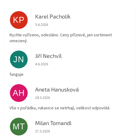
Karel Pacholík
KP
Hodnocení obchodu je 4 z 5 hvězdiček.
5.6.2026
Rychle vyřízeno, odesláno. Ceny příznivé, jen sortiment
omezený.
Jiří Nechvíl
JN
Hodnocení obchodu je 5 z 5 hvězdiček.
4.6.2026
funguje.
Aneta Hanusková
AH
Hodnocení obchodu je 5 z 5 hvězdiček.
28.5.2026
Vše v pořádku, rukavice se netrhají, velikost odpovídá.
Milan Tomandl
MT
Hodnocení obchodu je 5 z 5 hvězdiček.
27.5.2026