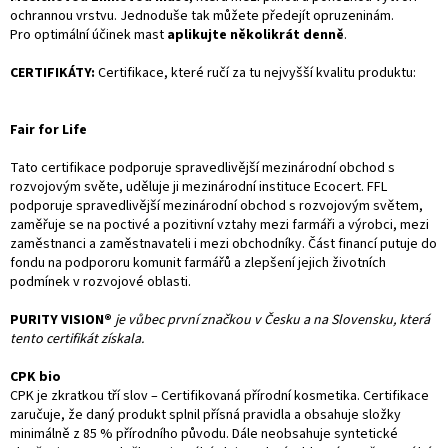
ochrannou vrstvu. Jednoduše tak můžete předejít opruzeninám.
Pro optimální účinek mast
aplikujte několikrát denně
.
CERTIFIKÁTY:
Certifikace, které ručí za tu nejvyšší kvalitu produktu:
Fair for Life
Tato certifikace podporuje spravedlivější mezinárodní obchod s
rozvojovým světe, uděluje ji mezinárodní instituce Ecocert. FFL
podporuje spravedlivější mezinárodní obchod s rozvojovým světem,
zaměřuje se na poctivé a pozitivní vztahy mezi farmáři a výrobci, mezi
zaměstnanci a zaměstnavateli i mezi obchodníky. Část financí putuje do
fondu na podpororu komunit farmářů a zlepšení jejich životních
podmínek v rozvojové oblasti.
PURITY VISION®
je vůbec první značkou v Česku a na Slovensku, která
tento certifikát získala.
CPK bio
CPK je zkratkou tří slov – Certifikovaná přírodní kosmetika. Certifikace
zaručuje, že daný produkt splnil přísná pravidla a obsahuje složky
minimálně z 85 % přírodního původu. Dále neobsahuje syntetické