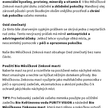
esenciální kyseliny, proteiny, minerály a vitamin E
. V Bio Měsíčkové
Zinkové masti plní úlohu zvláčnění
a zklidnění pokožky
. Mandlový olej
zároveň působí i proti škodlivým vlivům vnějšího prostředí a
chrání
tak pokožku
vašeho miminka.
Oxid zinečnatý
Za tímto bíle zbarveným sypkým práškem se skrývá jedna z nejstarších
rud zinku. Tento nevýrazný prášek má mírně
antiseptické a
adstringentní účinky
. Jelikož lehce vysušuje vlhká místa, je
neocenitelný pomocník v
péči o opruzenou pokožku
.
Naše Bio Měsíčková Zinková mast obsahuje Oxid zinečnatý bez nano
částic.
Použití Bio Měsíčkové Zinkové masti
Naberte mast na prst a rozetřete na postižené nebo náchylné místo.
Mast vmasírujte a nechte se hýčkat něžným dotekem přírody. Bio
Měsíčkovou Zinkovou mast využijete jako multifukčního pomocníka v
péči o opruzený zadeček, ekzematickou a aknózní pokožku či k
ochraně jakýchkoliv náchylných míst.
TIPY:
Pro hebounký zadeček vašeho miminka použijte po očištění
zadečku
Bio Květinovou vodu PURITY VISION
a následně
Bio
Měsíčkovou Zinkovou mast
, která mezi plínou a pokožkou vytvoří