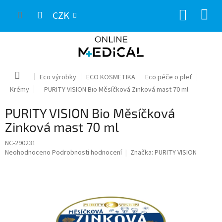
Přejít
NÁKUP
na
CZK
obsah
KOŠÍK
Domů
Eco výrobky
ECO KOSMETIKA
Eco péče o pleť
Krémy
PURITY VISION Bio Měsíčková Zinková mast 70 ml
PURITY VISION Bio Měsíčková
Zinková mast 70 ml
NC-290231
Průměrné
Neohodnoceno
Podrobnosti hodnocení
Značka:
PURITY VISION
hodnocení
produktu
je
0,0
z
5
hvězdiček.