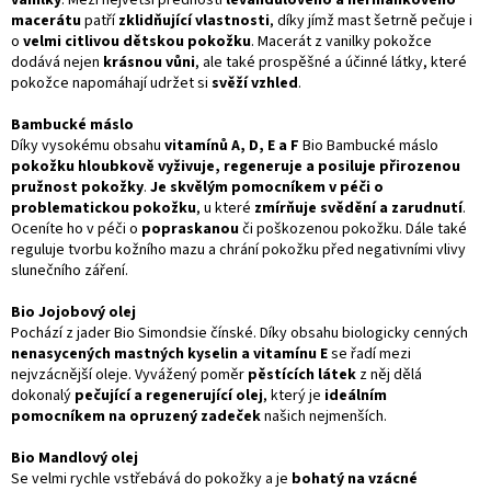
vanilky
. Mezi největší přednosti
levandulového a heřmánkového
macerátu
patří
zklidňující vlastnosti
, díky jímž mast šetrně pečuje i
o
velmi citlivou dětskou pokožku
. Macerát z vanilky pokožce
dodává nejen
krásnou
vůni
, ale také prospěšné a účinné látky, které
pokožce napomáhají udržet si
svěží vzhled
.
Bambucké máslo
Díky vysokému obsahu
vitamínů A, D, E a F
Bio Bambucké máslo
pokožku hloubkově vyživuje, regeneruje a posiluje přirozenou
pružnost pokožky
.
Je skvělým pomocníkem v péči o
problematickou pokožku
, u které
zmírňuje svědění a zarudnutí
.
Oceníte ho v péči o
popraskanou
či poškozenou pokožku. Dále také
reguluje tvorbu kožního mazu a chrání pokožku před negativními vlivy
slunečního záření.
Bio Jojobový olej
Pochází z jader Bio Simondsie čínské. Díky obsahu biologicky cenných
nenasycených mastných kyselin a vitamínu E
se řadí mezi
nejvzácnější oleje. Vyvážený poměr
pěstících látek
z něj dělá
dokonalý
pečující a regenerující olej
, který je
ideálním
pomocníkem na opruzený zadeček
našich nejmenších.
Bio Mandlový olej
Se velmi rychle vstřebává do pokožky a je
bohatý na vzácné