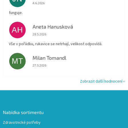
Hodnocení obchodu je 5 z 5 hvězdiček.
4.6.2026
funguje.
Aneta Hanusková
AH
Hodnocení obchodu je 5 z 5 hvězdiček.
28.5.2026
Vše v pořádku, rukavice se netrhají, velikost odpovídá.
Milan Tomandl
MT
Hodnocení obchodu je 5 z 5 hvězdiček.
27.5.2026
Zobrazit další hodnocení
Z
á
p
a
Nabídka sortimentu
t
Zdravotnické potřeby
í