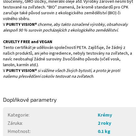
sloučeniny, GMO složky, minerální oleje atd. Výrobky zároveň nesmí být
testované na zvířatech. “BIO” znamená, že kromě standardů pro CPK
zaručuje také původ surovin z ekologického zemědělství (BIO) či
volného sběru.
V
PURITY VISION®
chceme, aby takto označené výrobky, obsahovaly
alespoň 90 % surovin pocházejících z ekologického zemědělství.
CRUELTY FREE and VEGAN
Tento certifikát je udělován společností PETA. Zajišťuje, že žádný z
našich produktů, ani jeho ingredience, nebyly testovány na zvířatech, a
navíc neobsahují žádné suroviny živočišného původu (včelí vosk,
lanolin, karmín atd.).
V
PURITY VISION®
si vážíme všech živých bytostí, a proto je proti
našemu přesvědčení cokoliv testovat na zvířatech
.
Doplňkové parametry
Kategorie
:
Krémy
Záruka
:
2 roky
Hmotnost
:
0.1 kg