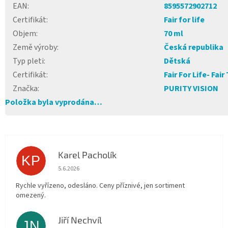
EAN
:
8595572902712
Certifikát
:
Fair for life
Objem
:
70 ml
Země výroby
:
Česká republika
Typ pleti
:
Dětská
Certifikát
:
Fair For Life- Fair
Značka
:
PURITY VISION
Položka byla vyprodána…
Karel Pacholík
KP
Hodnocení obchodu je 4 z 5 hvězdiček.
5.6.2026
Rychle vyřízeno, odesláno. Ceny příznivé, jen sortiment
omezený.
Jiří Nechvíl
JN