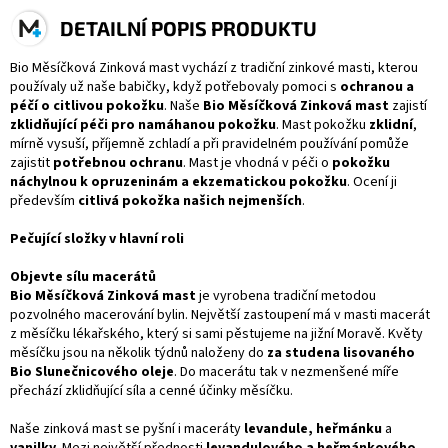
DETAILNÍ POPIS PRODUKTU
Bio Měsíčková Zinková mast vychází z tradiční zinkové masti, kterou
používaly už naše babičky, když potřebovaly pomoci s
ochranou a
péčí o citlivou pokožku
. Naše
Bio Měsíčková Zinková mast
zajistí
zklidňující péči pro namáhanou pokožku
. Mast pokožku
zklidní
,
mírně vysuší, příjemně zchladí a při pravidelném používání pomůže
zajistit
potřebnou ochranu
. Mast je vhodná v péči o
pokožku
náchylnou k opruzeninám a ekzematickou pokožku
. Ocení ji
především
citlivá pokožka našich nejmenších
.
Pečující složky v hlavní roli
Objevte sílu macerátů
Bio Měsíčková Zinková mast
je vyrobena tradiční metodou
pozvolného macerování bylin. Největší zastoupení má v masti macerát
z měsíčku lékařského, který si sami pěstujeme na jižní Moravě. Květy
měsíčku jsou na několik týdnů naloženy do
za studena lisovaného
Bio Slunečnicového oleje
. Do macerátu tak v nezmenšené míře
přechází zklidňující síla a cenné účinky měsíčku.
Naše zinková mast se pyšní i maceráty
levandule, heřmánku
a