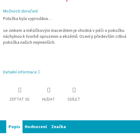
Možnosti doručení
Položka byla vyprodána…
se zinkem a měsíčkovým macerátem je vhodná v péči o pokožku
náchylnou k tvorbě opruzenin a ekzémů. Ocení ji především citlivá
pokožka našich nejmenších.
Detailní informace
ZEPTAT SE
HLÍDAT
SDÍLET
Popis
Hodnocení
Značka