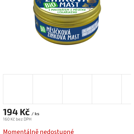
194 Kč
/ ks
160 Kč bez DPH
Měrná
Momentálně nedostupné
cena: