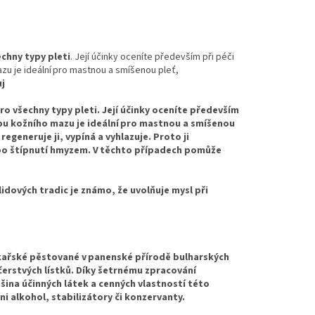
echny typy
pleti
. Její účinky oceníte především při péči
zu je ideální pro mastnou a smíšenou pleť,
uj
ro všechny typy pleti. Její účinky oceníte především
rbu kožního mazu je ideální pro mastnou a smíšenou
egeneruje ji, vypíná a vyhlazuje. Proto ji
 po štípnutí hmyzem. V těchto případech pomůže
lidových tradic je známo, že uvolňuje mysl při
ékařské pěstované v panenské přírodě bulharských
 čerstvých lístků. Díky šetrnému zpracování
šina účinných látek a cenných vlastností této
ni alkohol, stabilizátory či konzervanty.