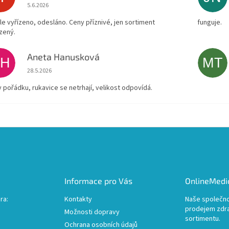
Hodnocení obchodu je 4 z 5 hvězdiček.
5.6.2026
le vyřízeno, odesláno. Ceny příznivé, jen sortiment
funguje.
zený.
Aneta Hanusková
AH
MT
Hodnocení obchodu je 5 z 5 hvězdiček.
28.5.2026
v pořádku, rukavice se netrhají, velikost odpovídá.
Informace pro Vás
OnlineMedic
ra:
Kontakty
Naše společno
prodejem zdr
Možnosti dopravy
sortimentu.
Ochrana osobních údajů