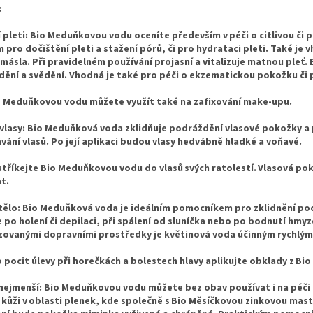
:
 pleti: Bio Meduňkovou vodu oceníte především v péči o citlivou či 
 pro dočištění pleti a stažení pórů, či pro hydrataci pleti. Také je
i másla. Při pravidelném používání projasní a vitalizuje matnou pleť
ění a svědění. Vhodná je také pro péči o ekzematickou pokožku či p
o Meduňkovou vodu můžete využít také na zafixování make-upu.
vlasy: Bio Meduňková voda zklidňuje podráždění vlasové pokožky a 
vání vlasů. Po její aplikaci budou vlasy hedvábně hladké a voňavé.
stříkejte Bio Meduňkovou vodu do vlasů svých ratolestí. Vlasová po
at.
tělo: Bio Meduňková voda je ideálním pomocníkem pro zklidnění po
po holení či depilaci, při spálení od sluníčka nebo po bodnutí hmyz
zovanými dopravními prostředky je květinová voda účinným rychlý
o pocit úlevy při horečkách a bolestech hlavy aplikujte obklady z B
nejmenší: Bio Meduňkovou vodu můžete bez obav používat i na péči o
kůži v oblasti plenek, kde společně s Bio Měsíčkovou zinkovou mast