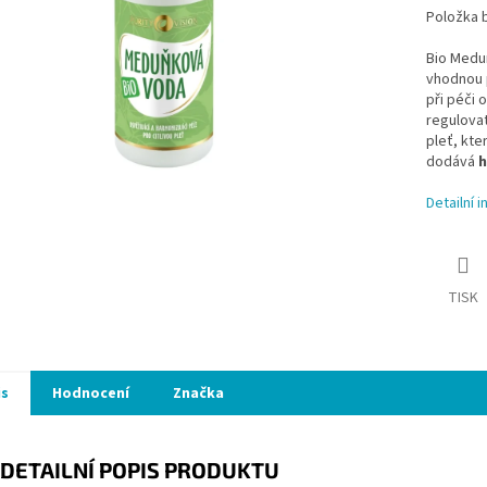
Položka 
Bio Medu
vhodnou
při péči 
regulovat
pleť, kte
dodává
h
Detailní 
TISK
is
Hodnocení
Značka
DETAILNÍ POPIS PRODUKTU