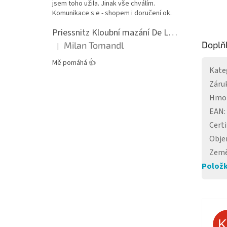
jsem toho užila. Jinak vše chválím.
Komunikace s e - shopem i doručení ok.
Priessnitz Kloubní mazání De Luxe, 200ml
Doplň
Milan Tomandl
|
Hodnocení produktu je 5 z 5 hvězdiček.
Mě pomáhá 👍
Kate
Záru
Hmo
EAN
:
Certi
Obj
Země
Položk