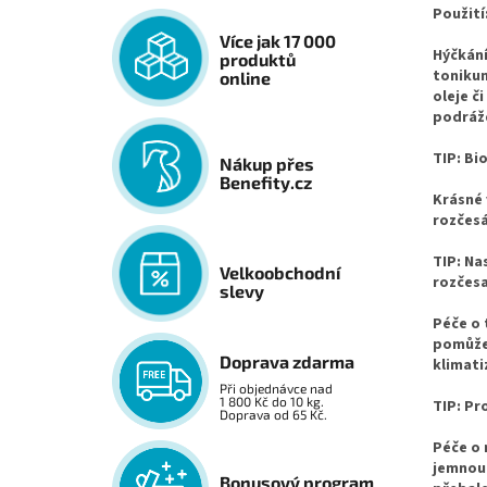
Použití
Více jak 17 000
Hýčkání
produktů
tonikum
online
oleje č
podrážd
TIP: Bi
Nákup přes
Benefity.cz
Krásné 
rozčesá
TIP: Na
Velkoobchodní
rozčes
slevy
Péče o 
pomůže 
Doprava zdarma
klimati
Při objednávce nad
1 800 Kč do 10 kg.
TIP: Pr
Doprava od 65 Kč.
Péče o 
jemnou 
Bonusový program