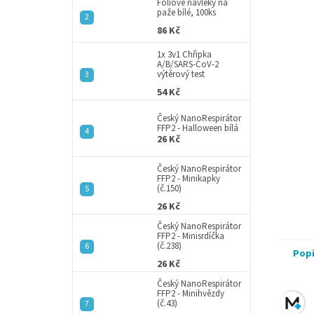
a
Fóliové návleky na
paže bílé, 100ks
n
86 Kč
e
l
1x 3v1 Chřipka
A/B/SARS-CoV-2
výtěrový test
54 Kč
Český NanoRespirátor
FFP2 - Halloween bílá
26 Kč
Český NanoRespirátor
FFP2 - Minikapky
(č.150)
26 Kč
Český NanoRespirátor
FFP2 - Minisrdíčka
(č.238)
Pop
26 Kč
Český NanoRespirátor
FFP2 - Minihvězdy
(č.43)