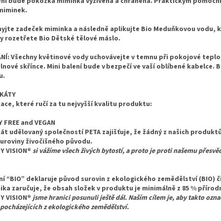
ní bude pokožka miminka vyživená a chráněná. Praktickým pomocní
 miminek.
yjte zadeček miminka a následně aplikujte Bio Meduňkovou vodu, 
 rozetřete Bio Dětské tělové máslo.
Í: Všechny květinové vody uchovávejte v temnu při pokojové teplotě
lnové skřínce. Mini balení bude v bezpečí ve vaší oblíbené kabelce.
u.
IKÁTY
kace, které ručí za tu nejvyšší kvalitu produktu:
Y FREE and VEGAN
kát udělovaný společností PETA zajišťuje, že žádný z našich produktů
uroviny živočišného původu.
TY VISION®
si vážíme všech živých bytostí, a proto je proti našemu přesvě
o
í “BIO” deklaruje původ surovin z ekologického zemědělství (BIO) či
ka zaručuje, že obsah složek v produktu je minimálně z 85 % příro
TY VISION®
jsme hranici posunuli ještě dál. Naším cílem je, aby takto oz
 pocházejících z ekologického zemědělství.