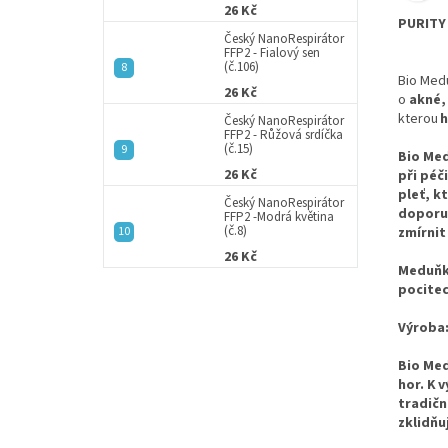
26 Kč
PURITY 
Český NanoRespirátor
FFP2 - Fialový sen
(č.106)
Bio Med
26 Kč
o
akné,
kterou
h
Český NanoRespirátor
FFP2 - Růžová srdíčka
(č.15)
Bio Med
26 Kč
při péč
pleť, k
Český NanoRespirátor
doporuč
FFP2 -Modrá květina
(č.8)
zmírnit
26 Kč
Meduňka
pocitec
Výroba
Bio Med
hor. K 
tradičn
zklidňu