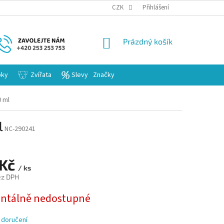
KARIERA
CZK
Přihlášení
NÁKUPNÍ
Prázdný košík
KOŠÍK
bky
Zvířata
Slevy
Značky
 ml
l
NC-290241
 Kč
/ ks
ez DPH
tálně nedostupné
 doručení