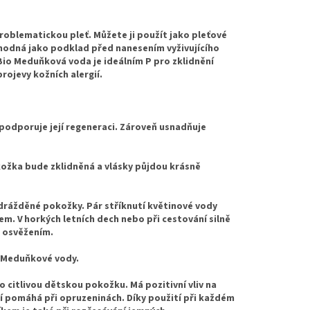
problematickou pleť. Můžete ji použít jako pleťové
 vhodná jako podklad před nanesením vyživujícího
. Bio Meduňková voda je ideálním P pro zklidnění
rojevy kožních alergií.
podporuje její regeneraci. Zároveň usnadňuje
kožka bude zklidněná a vlásky půjdou krásně
drážděné pokožky. Pár stříknutí květinové vody
em. V horkých letních dech nebo při cestování silně
m osvěžením.
io Meduňkové vody.
 citlivou dětskou pokožku. Má pozitivní vliv na
í pomáhá při opruzeninách. Díky použití při každém