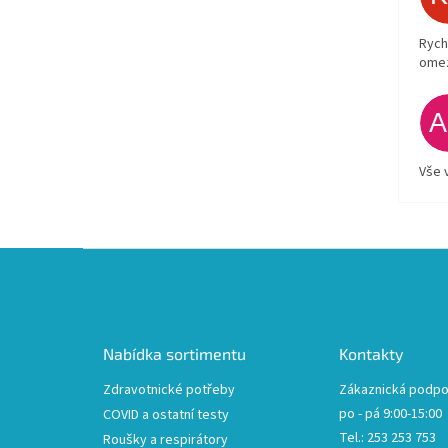
Rych
ome
Vše 
Z
á
p
a
t
Nabídka sortimentu
Kontakty
í
Zdravotnické potřeby
Zákaznická podpo
po - pá 9:00-15:00
COVID a ostatní testy
Tel.: 253 253 753
Roušky a respirátory