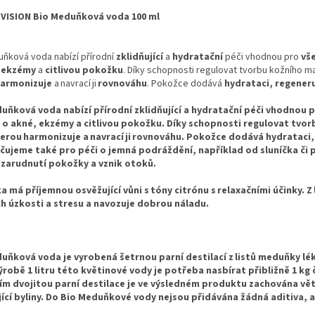
VISION Bio Meduňková voda 100 ml
uňková voda nabízí přírodní
zklidňující
a
hydratační
péči vhodnou pro
vš
 ekzémy
a
citlivou pokožku
. Díky schopnosti regulovat tvorbu kožního ma
armonizuje
a navrací ji
rovnováhu
. Pokožce dodává
hydrataci, regener
uňková voda nabízí přírodní zklidňující a hydratační péči vhodnou p
i o akné, ekzémy a citlivou pokožku. Díky schopnosti regulovat tvo
terou harmonizuje a navrací ji rovnováhu. Pokožce dodává hydrataci, r
ujeme také pro péči o jemná podráždění, například od sluníčka či
 zarudnutí pokožky a vznik otoků.
 má příjemnou osvěžující vůni s tóny citrónu s relaxačními účinky. Z 
h úzkosti a stresu a navozuje dobrou náladu.
:
uňková voda je vyrobená šetrnou parní destilací z listů meduňky l
výrobě 1 litru této květinové vody je potřeba nasbírat přibližně 1 kg
ím dvojitou parní destilace je ve výsledném produktu zachována vět
jící byliny. Do Bio Meduňkové vody nejsou přidávána žádná aditiva, a