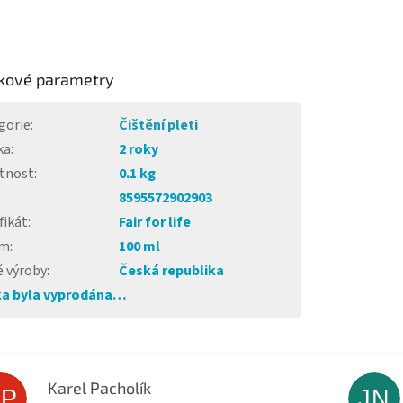
kové parametry
gorie
:
Čištění pleti
ka
:
2 roky
tnost
:
0.1 kg
8595572902903
fikát
:
Fair for life
em
:
100 ml
 výroby
:
Česká republika
a byla vyprodána…
Karel Pacholík
KP
JN