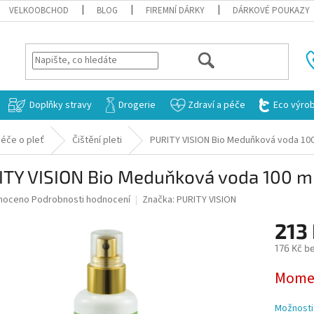
VELKOOBCHOD
BLOG
FIREMNÍ DÁRKY
DÁRKOVÉ POUKAZY
HLEDAT
Doplňky stravy
Drogerie
Zdraví a péče
Eco výro
éče o pleť
Čištění pleti
PURITY VISION Bio Meduňková voda 100
ITY VISION Bio Meduňková voda 100 m
né
noceno
Podrobnosti hodnocení
Značka:
PURITY VISION
ní
213
u
176 Kč b
Měrná
Momen
cena:
ek.
Možnosti