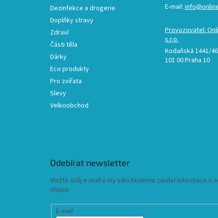
E-mail:
info@onlin
Dezinfekce a drogerie
Doplňky stravy
Provozovatel: Onl
Zdraví
s.r.o.
Části těla
Kodaňská 1441/46,
Dárky
101 00 Praha 10
Eco produkty
Pro zvířata
Slevy
Velkoobchod
Odebírat newsletter
Vložte svůj e-mail a my vám budeme zasílat informace o
shopu.
E-mail