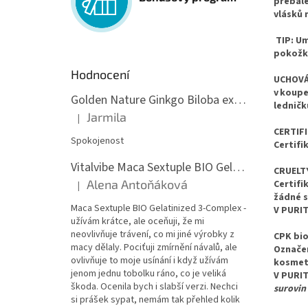
přebale
vlásků
TIP: Um
pokožky
Hodnocení
UCHOVÁN
v koupe
Golden Nature Ginkgo Biloba extrakt 50:1 60mg, 100 kapslí
ledničk
Jarmila
|
Hodnocení produktu je 5 z 5 hvězdiček.
CERTIF
Spokojenost
Certifi
Vitalvibe Maca Sextuple BIO Gelatinized 3-Complex, 60 kapslí
CRUELT
Alena Antoňáková
Certifi
|
Hodnocení produktu je 5 z 5 hvězdiček.
žádné s
Maca Sextuple BIO Gelatinized 3-Complex -
V PURI
užívám krátce, ale oceňuji, že mi
neovlivňuje trávení, co mi jiné výrobky z
CPK bi
macy dělaly. Pociťuji zmírnění návalů, ale
Označen
ovlivňuje to moje usínání i když užívám
kosmeti
jenom jednu tobolku ráno, co je veliká
V PURI
škoda. Ocenila bych i slabší verzi. Nechci
surovin
si prášek sypat, nemám tak přehled kolik