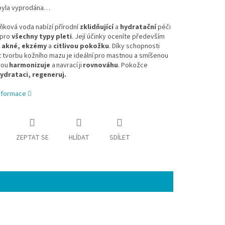
byla vyprodána…
ňková voda nabízí přírodní
zklidňující
a
hydratační
péči
 pro
všechny typy
pleti
. Její účinky oceníte především
o
akné, ekzémy
a
citlivou pokožku
. Díky schopnosti
 tvorbu kožního mazu je ideální pro mastnou a smíšenou
rou
harmonizuje
a navrací ji
rovnováhu
. Pokožce
ydrataci, regeneruj.
informace
ZEPTAT SE
HLÍDAT
SDÍLET