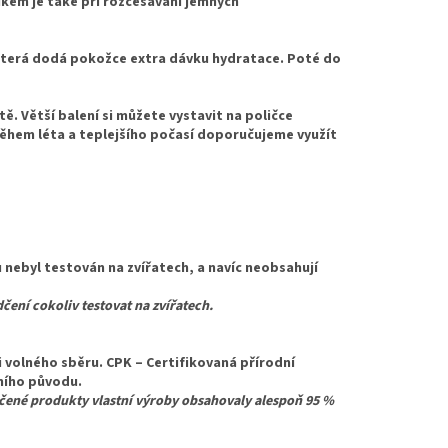
kem je také při rozčesávání jemných
která dodá pokožce extra dávku hydratace. Poté do
. Větší balení si můžete vystavit na poličce
 Během léta a teplejšího počasí doporučujeme využít
 nebyl testován na zvířatech, a navíc neobsahují
dčení cokoliv testovat na zvířatech.
 volného sběru. CPK – Certifikovaná přírodní
dního původu.
načené produkty vlastní výroby obsahovaly alespoň 95 %