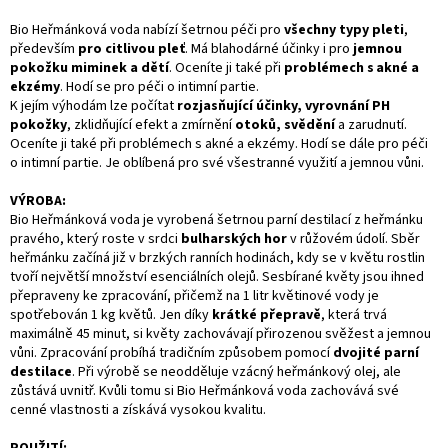
Bio Heřmánková voda nabízí šetrnou péči pro
všechny typy pleti
,
především
pro citlivou pleť
. Má blahodárné účinky i pro
jemnou
pokožku miminek a dětí
. Oceníte ji také při
problémech s akné a
ekzémy
. Hodí se pro péči o intimní partie.
K jejím výhodám lze počítat
rozjasňující účinky, vyrovnání PH
pokožky
, zklidňující efekt a zmírnění
otoků, svědění
a zarudnutí.
Oceníte ji také při problémech s akné a ekzémy. Hodí se dále pro péči
o intimní partie. Je oblíbená pro své všestranné využití a jemnou vůni.
VÝROBA:
Bio Heřmánková voda je vyrobená šetrnou parní destilací z heřmánku
pravého, který roste v srdci
bulharských hor
v růžovém údolí. Sběr
heřmánku začíná již v brzkých ranních hodinách, kdy se v květu rostlin
tvoří největší množství esenciálních olejů. Sesbírané květy jsou ihned
přepraveny ke zpracování, přičemž na 1 litr květinové vody je
spotřebován 1 kg květů. Jen díky
krátké přepravě
, která trvá
maximálně 45 minut, si květy zachovávají přirozenou svěžest a jemnou
vůni. Zpracování probíhá tradičním způsobem pomocí
dvojité parní
destilace
. Při výrobě se neodděluje vzácný heřmánkový olej, ale
zůstává uvnitř. Kvůli tomu si Bio Heřmánková voda zachovává své
cenné vlastnosti a získává vysokou kvalitu.