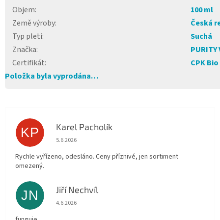
Objem
:
100 ml
Země výroby
:
Česká r
Typ pleti
:
Suchá
Značka
:
PURITY 
Certifikát
:
CPK Bio
Položka byla vyprodána…
Karel Pacholík
KP
Hodnocení obchodu je 4 z 5 hvězdiček.
5.6.2026
Rychle vyřízeno, odesláno. Ceny příznivé, jen sortiment
omezený.
Jiří Nechvíl
JN
Hodnocení obchodu je 5 z 5 hvězdiček.
4.6.2026
funguje.