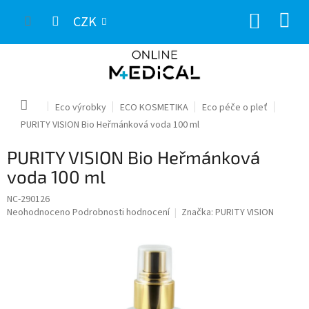
Přejít
NÁKUP
na
CZK
obsah
KOŠÍK
Domů
Eco výrobky
ECO KOSMETIKA
Eco péče o pleť
PURITY VISION Bio Heřmánková voda 100 ml
PURITY VISION Bio Heřmánková
voda 100 ml
NC-290126
Průměrné
Neohodnoceno
Podrobnosti hodnocení
Značka:
PURITY VISION
hodnocení
produktu
je
0,0
z
5
hvězdiček.