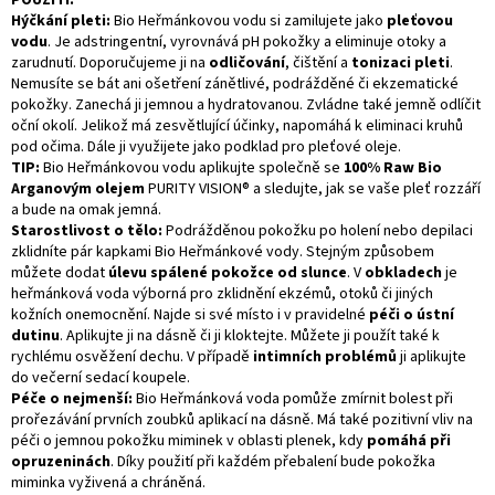
POUŽITÍ:
Hýčkání pleti:
Bio Heřmánkovou vodu si zamilujete jako
pleťovou
vodu
. Je adstringentní, vyrovnává pH pokožky a eliminuje otoky a
zarudnutí. Doporučujeme ji na
odličování
, čištění a
tonizaci pleti
.
Nemusíte se bát ani ošetření zánětlivé, podrážděné či ekzematické
pokožky. Zanechá ji jemnou a hydratovanou. Zvládne také jemně odlíčit
oční okolí. Jelikož má zesvětlující účinky, napomáhá k eliminaci kruhů
pod očima. Dále ji využijete jako podklad pro pleťové oleje.
TIP:
Bio Heřmánkovou vodu aplikujte společně se
100% Raw Bio
Arganovým olejem
PURITY VISION® a sledujte, jak se vaše pleť rozzáří
a bude na omak jemná.
Starostlivost o tělo:
Podrážděnou pokožku po holení nebo depilaci
zklidníte pár kapkami Bio Heřmánkové vody. Stejným způsobem
můžete dodat
úlevu spálené pokožce od slunce
. V
obkladech
je
heřmánková voda výborná pro zklidnění ekzémů, otoků či jiných
kožních onemocnění. Najde si své místo i v pravidelné
péči o ústní
dutinu
. Aplikujte ji na dásně či ji kloktejte. Můžete ji použít také k
rychlému osvěžení dechu. V případě
intimních problémů
ji aplikujte
do večerní sedací koupele.
Péče o nejmenší:
Bio Heřmánková voda pomůže zmírnit bolest při
prořezávání prvních zoubků aplikací na dásně. Má také pozitivní vliv na
péči o jemnou pokožku miminek v oblasti plenek, kdy
pomáhá při
opruzeninách
. Díky použití při každém přebalení bude pokožka
miminka vyživená a chráněná.