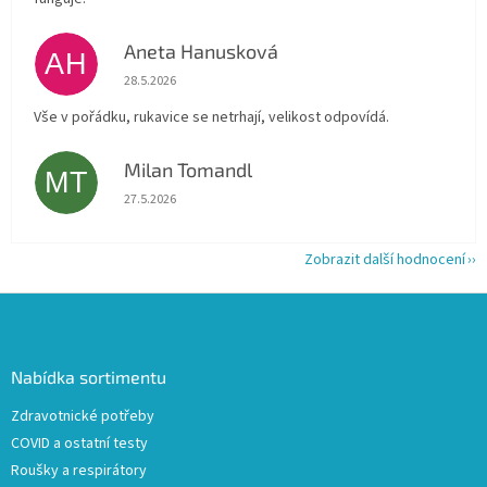
Aneta Hanusková
AH
Hodnocení obchodu je 5 z 5 hvězdiček.
28.5.2026
Vše v pořádku, rukavice se netrhají, velikost odpovídá.
Milan Tomandl
MT
Hodnocení obchodu je 5 z 5 hvězdiček.
27.5.2026
Zobrazit další hodnocení
Z
á
p
a
Nabídka sortimentu
t
Zdravotnické potřeby
í
COVID a ostatní testy
Roušky a respirátory