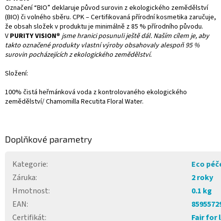
Označení “BIO” deklaruje původ surovin z ekologického zemědělství
(BIO) či volného sběru. CPK – Certifikovaná přírodní kosmetika zaručuje,
že obsah složek v produktu je minimálně z 85 % přírodního původu.
V
PURITY VISION®
jsme hranici posunuli ještě dál. Naším cílem je, aby
takto označené produkty vlastní výroby obsahovaly alespoň 95 %
surovin pocházejících z ekologického zemědělství.
Složení:
100% čistá heřmánková voda z kontrolovaného ekologického
zemědělství/ Chamomilla Recutita Floral Water.
Doplňkové parametry
Kategorie
:
Eco péče
Záruka
:
2 roky
Hmotnost
:
0.1 kg
EAN
:
8595572
Certifikát
:
Fair for 