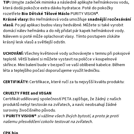
TIP:
Umyjte zadeček miminka a následně aplikujte heřmánkovou vodu,
která dodá pokožce extra dávku hydratace. Poté do pokožky
rozetřete
Bio Dětské Tělové Máslo
PURITY VISION®.
Krásné vlasy:
Bio Heřmánková voda umožňuje
snadnější rozčesávání
vlasů
. Po její aplikaci budou vlasy hedvábné. Můžete si také vyrobit
domácí nálev heřmánku a do něj přidat pár kapek heřmánkové vody.
Nálevem si poté může oplachovat vlasy. Tímto postupem získáte
krásný lesk vlasů a světlejší odstín.
UCHOVÁNÍ:
Všechny květinové vody uchovávejte v temnu při pokojové
teplotě. Větší balení si můžete vystavit na poličce v koupelnové
skřínce. Mini balení bude v bezpečí ve vaší oblíbené kabelce. Během
léta a teplejšího počasí doporučujeme využít ledničku.
CERTIFIKÁTY:
Certifikace, které ručí za tu nejvyšší kvalitu produktu:
CRUELTY FREE and VEGAN
Certifikát udělovaný společností PETA zajišťuje, že žádný z našich
produktů nebyl testován na zvířatech, a navíc neobsahují žádné
suroviny živočišného původu.
V
PURITY VISION®
si vážíme všech živých bytostí, a proto je proti
našemu přesvědčení cokoliv testovat na zvířatech.
CPK bio