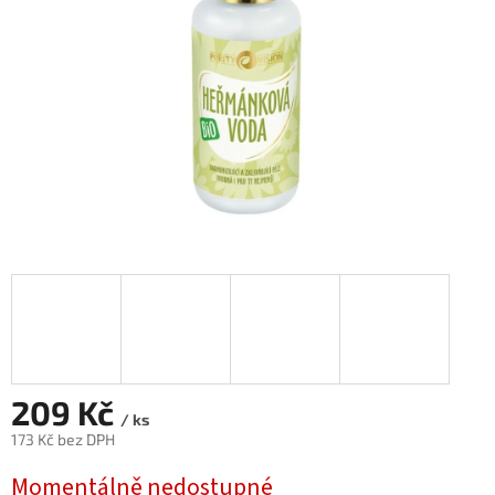
209 Kč
/ ks
173 Kč bez DPH
Měrná
Momentálně nedostupné
cena: