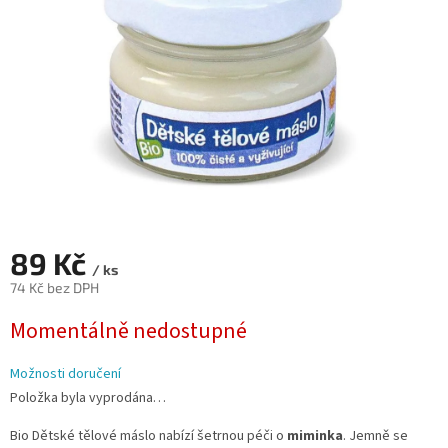
89 Kč
/ ks
74 Kč bez DPH
Měrná
Momentálně nedostupné
cena:
Možnosti doručení
Položka byla vyprodána…
Bio Dětské tělové máslo nabízí šetrnou péči o
miminka
. Jemně se