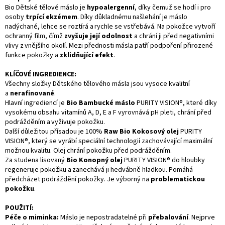
Bio Dětské tělové máslo je
hypoalergenní
, díky čemuž se hodí i pro
osoby
trpící ekzémem
. Díky důkladnému našlehání je máslo
nadýchané, lehce se roztírá a rychle se vstřebává. Na pokožce vytvoří
ochranný film, čímž
zvyšuje její odolnost
a chrání ji před negativními
vlivy z vnějšího okolí. Mezi přednosti másla patří podpoření přirozené
funkce pokožky a
zklidňující efekt
.
KLÍČOVÉ INGREDIENCE:
Všechny složky Dětského tělového másla jsou vysoce kvalitní
a
nerafinované
.
Hlavní ingrediencí je
Bio Bambucké máslo
PURITY VISION®, které díky
vysokému obsahu vitamínů A, D, E a F vyrovnává pH pleti, chrání před
podrážděním a vyživuje pokožku.
Další důležitou přísadou je 100%
Raw Bio Kokosový olej
PURITY
VISION®, který se vyrábí speciální technologií zachovávající maximální
možnou kvalitu. Olej chrání pokožku před podrážděním.
Za studena lisovaný
Bio Konopný olej
PURITY VISION® do hloubky
regeneruje pokožku a zanechává ji hedvábně hladkou. Pomáhá
předcházet podráždění pokožky. Je výborný na
problematickou
pokožku
.
POUŽITÍ:
Péče o miminka:
Máslo je nepostradatelné při
přebalování
. Nejprve