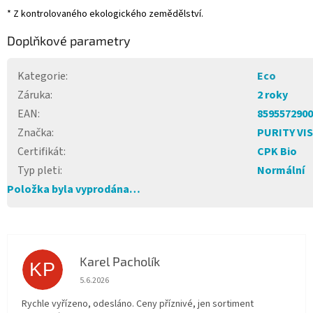
* Z kontrolovaného ekologického zemědělství.
Doplňkové parametry
Kategorie
:
Eco
Záruka
:
2 roky
EAN
:
8595572900
Značka
:
PURITY VI
Certifikát
:
CPK Bio
Typ pleti
:
Normální
Položka byla vyprodána…
Karel Pacholík
KP
Hodnocení obchodu je 4 z 5 hvězdiček.
5.6.2026
Rychle vyřízeno, odesláno. Ceny příznivé, jen sortiment