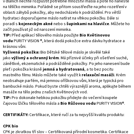
v dlaních nechte rozpustit potřebné množství másla a poté ho naneste
na tělíčko miminka. Pořádně se přitom soustřeďte na jeho rozetření v
oblasti záhybů pokožky, aby nedocházelo k podráždění. Pro větší
hydrataci doporučujeme máslo natírat na vlhkou pokožku. Dále si
poradí s
kojeneckým akné
nebo s
šupinkami na hlavičce
. Můžete ho
začít používat již od narození miminka.
TIP:
Před aplikací tělového másla použijte
Bio Květinovou
vodu
PURITY VISION
®, která dodá pokožce extra dávku hydratace a
krásnou vůni.
Vyživená pokožka:
Bio Dětské tělové máslo je skvělé také
jako
výživný a ochranný krém
. Má příznivé účinky při ošetření suché,
zánětlivé, ekzematické a podrážděné pokožky. Po jeho nanesení bude
pleť i pokožka krásně
jemná a hydratovaná
, a to bez pocitu
mastného filmu. Máslo můžete také využít k
relaxační masáži
. Krém
neobsahuje parfém, má jemnou oříškovou vůni, která je typická pro
bambucké máslo. Pokud byste chtěli výraznější
aroma
, aplikujte během
masáže na tělo jednu z našich Květinových vod.
TIP:
Pro dokonale hebkou pokožku přidejte do večerní koupele
čajovou lžičku tělového másla a
Bio Růžovou vodu
PURITY VISION®.
CERTIFIKÁTY:
Certifikace, které ručí za tu nejvyšší kvalitu produktu:
CPK bio
CPK je zkratkou tří slov – Certifikovaná přírodní kosmetika. Certifikace