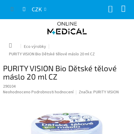
Přejít
NÁKUP
na
CZK
obsah
KOŠÍK
Domů
Eco výrobky
PURITY VISION Bio Dětské tělové máslo 20 ml CZ
PURITY VISION Bio Dětské tělové
máslo 20 ml CZ
290104
Průměrné
Neohodnoceno
Podrobnosti hodnocení
Značka:
PURITY VISION
hodnocení
produktu
je
0,0
z
5
hvězdiček.