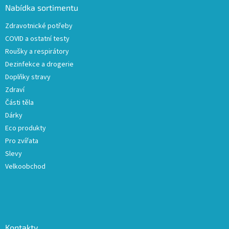
a
Nabídka sortimentu
t
Zdravotnické potřeby
í
COVID a ostatní testy
Roušky a respirátory
Dezinfekce a drogerie
Doplňky stravy
Zdraví
Části těla
Dárky
Eco produkty
Pro zvířata
Slevy
Velkoobchod
Kontakty