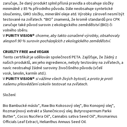
zaručuje, že daný produkt splnil přísná pravidla a obsahuje složky
minimálně z 85 % přírodního původu. Dále neobsahuje syntetické
sloučeniny, GMO složky, minerální oleje atd. Výrobky zároveň nesmí být
testované na zvířatech. “BIO” znamená, že kromě standardů pro CPK
zaručuje také původ surovin z ekologického zemědělství (BIO) či
volného sběru.
V
PURITY VISION®
chceme, aby takto označené výrobky, obsahovaly
alespoň 90 % surovin pocházejících z ekologického zemědělství.
CRUELTY FREE and VEGAN
Tento certifikát je udělován společností PETA. Zajišťuje, že žádný z
našich produktů, ani jeho ingredience, nebyly testovány na zvířatech, a
navíc neobsahují žádné suroviny živočišného původu (včelí
vosk,
lanolin
, karmín atd.).
V
PURITY VISION®
si vážíme všech živých bytostí, a proto je proti
našemu přesvědčení cokoliv testovat na zvířatech.
Složení:
Bio Bambucké máslo*, Raw Bio Kokosový olej*, Bio Konopný olej*,
Rozmarýnový extrakt a Slunečnicový olej. Butyrospermum Parkii
Butter*, Cocos Nucifera Oil*, Cannabis sativa Seed Oil*, Rosmarinus
Officials Leaf Extract, Helianthus Annuus Seed Oil.