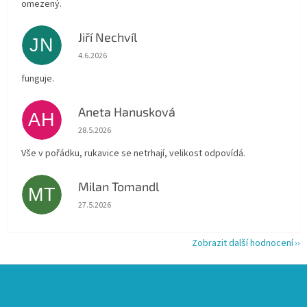
omezený.
Jiří Nechvíl
JN
Hodnocení obchodu je 5 z 5 hvězdiček.
4.6.2026
funguje.
Aneta Hanusková
AH
Hodnocení obchodu je 5 z 5 hvězdiček.
28.5.2026
Vše v pořádku, rukavice se netrhají, velikost odpovídá.
Milan Tomandl
MT
Hodnocení obchodu je 5 z 5 hvězdiček.
27.5.2026
Zobrazit další hodnocení
Z
á
p