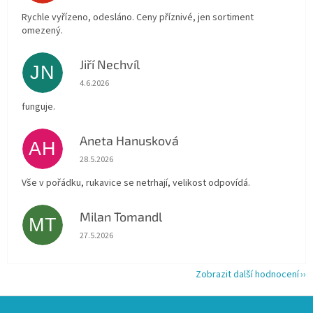
Rychle vyřízeno, odesláno. Ceny příznivé, jen sortiment
omezený.
Jiří Nechvíl
JN
Hodnocení obchodu je 5 z 5 hvězdiček.
4.6.2026
funguje.
Aneta Hanusková
AH
Hodnocení obchodu je 5 z 5 hvězdiček.
28.5.2026
Vše v pořádku, rukavice se netrhají, velikost odpovídá.
Milan Tomandl
MT
Hodnocení obchodu je 5 z 5 hvězdiček.
27.5.2026
Zobrazit další hodnocení
Z