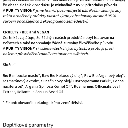
že obsah složek v produktu je minimálně z 85 % přírodního původu.
V
PURITY VISION®
jsme hranici posunuli ještě dál. Naším cílem je, aby
takto označené produkty vlastní výroby obsahovaly alespoň 95 %
surovin pocházejících z ekologického zemědělství.
CRUELTY FREE and VEGAN
Certifikát zajišťuje, že žádný z našich produktů nebyl testován na
zvířatech a také neobsahuje žádné suroviny živočišného původu.
V
PURITY VISION®
si vážíme všech živých bytostí, a proto je proti
našemu přesvědčení cokoliv testovat na zvířatech.
Složení:
Bio Bambucké máslo*, Raw Bio Kokosový olej*, Raw Bio Arganový olej*,
rozmarýnový extrakt, slunečnicový olej/Butyrospermum Parkii*, Cocos
nucifera oil*, Argania Spinosa Kernel Oil*, Rosmarinus Officinalis Leaf
Extract, Helianthus Annuus Seed Oil
* Z kontrolovaného ekologického zemědělství.
Doplňkové parametry