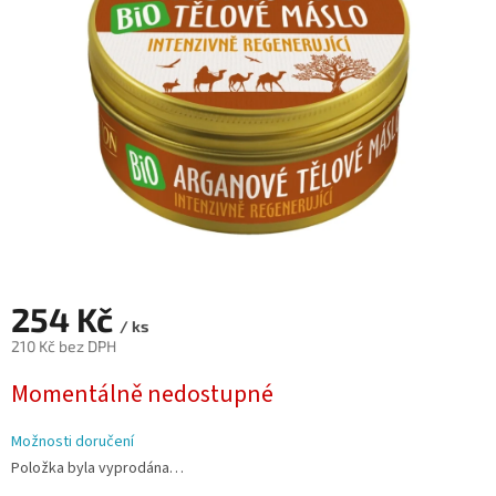
hvězdiček.
254 Kč
/ ks
210 Kč bez DPH
Měrná
Momentálně nedostupné
cena:
Možnosti doručení
Položka byla vyprodána…