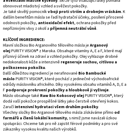
a esenciální mastné kyseliny
. Skrze tyto vitalizující látky pomáhá
obnovovat mladistvý vzhled a svěžest pokožky.
Je také skvělý pomocník
v boji proti striím a drobným vráskám
. K
dalším benefitům másla se řadí hydratační účinky, posílení přirozené
odolnosti pokožky,
antioxidační efekt
, ochrana pokožky před
nepříznivými vlivy z okolí a
příjemná neutrální vůně
.
KLÍČOVÉ INGREDIENCE:
Hlavní složkou Bio Arganového tělového másla je
Arganový
olej
PURITY VISION® z Maroka. Obsahuje vitamíny A, E a F, které mají
příznivý účinek na zdraví a vzhled pokožky. Olej vyhlazuje drobné
nedokonalosti kůže a intenzivně
regeneruje suchou, citlivou a
poškozenou pokožku
.
Další důležitou ingrediencí je nerafinované
Bio Bambucké
máslo
PURITY VISION®, které pochází z jedinečné východoafrické
odrůdy máslovníku afrického. Díky vysokému obsahu vitamínů A, D, E a
F
podporuje prokrvení pokožky a hloubkově ji vyživuje
.
Máslo obsahuje také
Raw Bio Kokosový olej
PURITY VISION®, který
dodá vaší pokožce prospěšné látky jako čerstvě otevřený kokos.
Zaručí
intenzivní hydrataci všem druhům pokožky
.
Všechny složky Bio Arganové tělového másla získáváme přímo
od
farmářů a členů lokální komunity
, s nimiž jsme navázali úzkou
spolupráci. Chceme tak pro ně zajistit férové podmínky a pro své
zákazníky vysokou kvalitu našich výrobků.