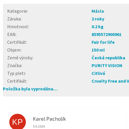
Kategorie
:
Másla
Záruka
:
2 roky
Hmotnost
:
0.2 kg
EAN
:
8595572900961
Certifikát
:
Fair for life
Objem
:
150 ml
Země výroby
:
Česká republika
Značka
:
PURITY VISION
Typ pleti
:
Citlivá
Certifikát
:
Cruelty Free and 
Položka byla vyprodána…
Karel Pacholík
KP
Hodnocení obchodu je 4 z 5 hvězdiček.
5.6.2026