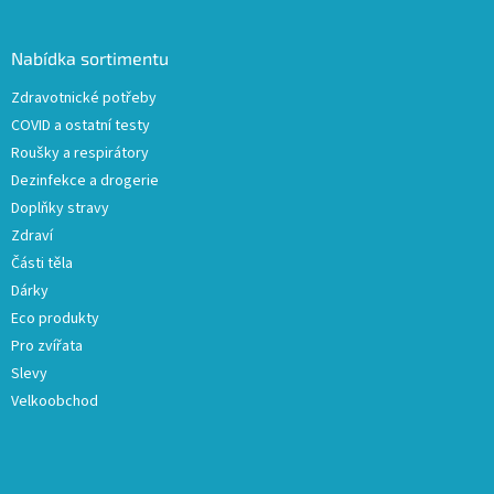
á
p
a
Nabídka sortimentu
t
Zdravotnické potřeby
í
COVID a ostatní testy
Roušky a respirátory
Dezinfekce a drogerie
Doplňky stravy
Zdraví
Části těla
Dárky
Eco produkty
Pro zvířata
Slevy
Velkoobchod