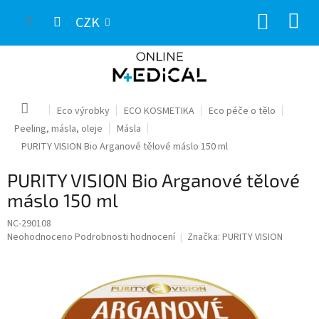
Přejít
NÁKUP
na
CZK
obsah
KOŠÍK
Domů
Eco výrobky
ECO KOSMETIKA
Eco péče o tělo
Peeling, másla, oleje
Másla
PURITY VISION Bio Arganové tělové máslo 150 ml
PURITY VISION Bio Arganové tělové
máslo 150 ml
NC-290108
Průměrné
Neohodnoceno
Podrobnosti hodnocení
Značka:
PURITY VISION
hodnocení
produktu
je
0,0
z
5