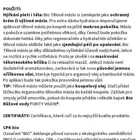
POUŽITÍ:
Hýčkání pleti i těla:
Bio Tělové máslo si zamilujete jako
ochranný
krém či výživné máslo
. Pro extra dávku hydratace doporučujeme
aplikovat tělové máslo po koupeli na ještě
mokrou pokožku
. Máslo
v pokožce uzamkne potřebnou vlhkost, díky čemuž bude pokožka
dokonale hebká. Díky jeho regeneračním a hydratačním účinkům si
tělové máslo oblíbíte také jako
zjemňující péči po opalování.
Bio
Tělové máslo je díky důkladnému vyšlehání úžasně nadýchané, lehce
se roztírá a rychle vstřebává. Proto je skvělé i na
masírování
těhotenského bříška
či na relaxační masáž. Jelikož máslo není
dodatečně aromatizováno, zachovává si tak svou
původní jemnou
oříškovou vůni
, která je typická pro arganový olej a bambucké máslo.
Po aplikaci bude tak pokožka provoněná jemnou vůní.
TIP:
Tělové máslo můžete použít jako
koupelový olej
. Stačí přidat
lžičku Bio Arganového tělového másla do každé koupele. Zážitek pro
smysly ještě umocníte, pokud do koupele přidáte i několik kapek
Bio
Růžové vody
PURITY VISION®.
CERTIFIKÁTY:
Certifikace, které ručí za tu nejvyšší kvalitu produktu:
CPK bio
Označení “BIO” deklaruje původ surovin z ekologického zemědělství
(BIO) či volného sběru. CPK – Certifikovaná přírodní kosmetika zaručuje,