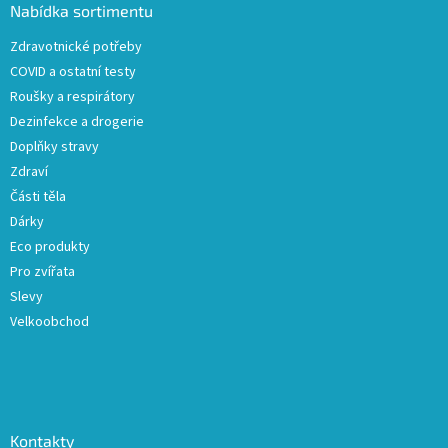
a
Nabídka sortimentu
t
Zdravotnické potřeby
í
COVID a ostatní testy
Roušky a respirátory
Dezinfekce a drogerie
Doplňky stravy
Zdraví
Části těla
Dárky
Eco produkty
Pro zvířata
Slevy
Velkoobchod
Kontakty