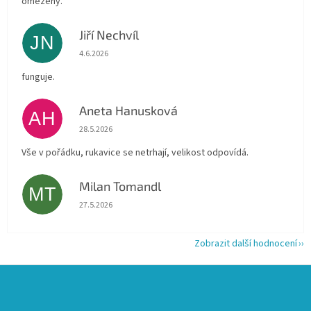
omezený.
Jiří Nechvíl
JN
Hodnocení obchodu je 5 z 5 hvězdiček.
4.6.2026
funguje.
Aneta Hanusková
AH
Hodnocení obchodu je 5 z 5 hvězdiček.
28.5.2026
Vše v pořádku, rukavice se netrhají, velikost odpovídá.
Milan Tomandl
MT
Hodnocení obchodu je 5 z 5 hvězdiček.
27.5.2026
Zobrazit další hodnocení
Z
á
p