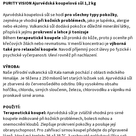
PURITY VISION Ajurvédská koupelová sůl 1,2 kg
Ajurvédská koupelová sůl se hodí
pro všechny typy pokožky
,
zejména je vhodná
při kožních problémech
, jako je lupénka, alergie
nebo ekzémy. Vulkanická sůl dodává pokožce důležité minerální látky,
přispívá k jejímu
prokrvení a lehce ji tonizuje
Během
terapeutické koupele
sůl proniká do kůže, proto ji oceníte při
křečových žilách nebo revmatismu. V menší koncentraci je
výborná
také pro relaxační koupele
. Navodí příjemný pocit úlevy po fyzické i
psychické vyčerpanosti. Uleví rovněž při nachlazení.
VÝROBA:
Naše přírodní vulkanická sůl Kala namak pochází z oblasti indického
Himaláje. Je těžena z 250 milionů let starých ložisek soli. Ajurvédská sůl
je zbarvená do červeno­šedého odstínu. Díky vysokému obsahu
hořčíku, chloridu, sirných sloučenin, železa, chlorovodíku a vápníku má
pronikavě sirné
aroma
.
POUŽITÍ:
Terapeutická koupel:
Ajurvédská sůl je zvláště vhodná pro sirné
koupele indikované při kožních problémech, bolesti nohou a
onemocnění kloubů. Zlepšuje prokrvení pokožky a posiluje její
obranyschopnost. Pro zahřívací sirnou koupel přidejte do připravené