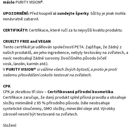
máslo
PURITY VISION®.
UPOZORNĚNÍ:
Před koupelí
si sundejte šperky
. Sůl by je jinak mohla
nenávratně zabarvit.
CERTIFIKÁTY:
Certifikace, které ručí za tu nejvyšší kvalitu produktu:
CRUELTY FREE and VEGAN
Tento certifikát je udělován společností PETA. Zajišťuje, že žádný z
našich produktů, ani jeho ingredience, nebyly testovány na zvířatech, a
navíc neobsahují žádné suroviny živočišného původu (včelí
vosk,
lanolin
, karmín atd.).
V
PURITY VISION®
si vážíme všech živých bytostí, a proto je proti
našemu přesvědčení cokoliv testovat na zvířatech.
CPK
CPK je zkratkou tří slov –
Certifikovaná přírodní kosmetika
.
Certifikace zaručuje, že daný produkt splnil přísná pravidla a obsahuje
složky minimálně z 85 % přírodního původu. Dále neobsahuje
syntetické sloučeniny, GMO složky, minerální oleje atd. Výrobky
zároveň nesmí být testované na zvířatech.
Složení: