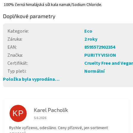
100% černá himalájská sůl kala namak/Sodium Chloride.
Doplňkové parametry
Kategorie
:
Eco
Záruka
:
2 roky
EAN
:
8595572902354
Značka
:
PURITY VISION
Certifikát
:
Cruelty Free and Vega
Typ pleti
:
Normální
Položka byla vyprodána…
Karel Pacholík
KP
Hodnocení obchodu je 4 z 5 hvězdiček.
5.6.2026
Rychle vyřízeno, odesláno. Ceny příznivé, jen sortiment