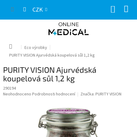
Přejít
NÁKUP
na
CZK
obsah
KOŠÍK
Domů
Eco výrobky
PURITY VISION Ajurvédská koupelová sůl 1,2 kg
PURITY VISION Ajurvédská
koupelová sůl 1,2 kg
290194
Průměrné
Neohodnoceno
Podrobnosti hodnocení
Značka:
PURITY VISION
hodnocení
produktu
je
0,0
z
5
hvězdiček.