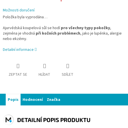
Možnosti doručení
Položka byla vyprodána…
Ajurvédská koupelová sůl se hodí
pro všechny typy pokožky
,
zejména je vhodná
při kožních problémech
, jako je lupénka, alergie
nebo ekzémy.
Detailní informace
ZEPTAT SE
HLÍDAT
SDÍLET
Popis
Hodnocení
Značka
DETAILNÍ POPIS PRODUKTU