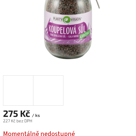
275 Kč
/ ks
227 Kč bez DPH
Měrná
Momentálně nedostupné
cena: