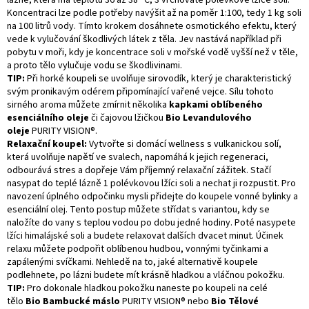
lázně, která má teplotu 36 až 38 °C, 3 vrchovaté polévkové lžíce soli.
Koncentraci lze podle potřeby navýšit až na poměr 1:100, tedy 1 kg soli
na 100 litrů vody. Tímto krokem dosáhnete osmotického efektu, který
vede k vylučování škodlivých látek z těla. Jev nastává například při
pobytu v moři, kdy je koncentrace soli v mořské vodě vyšší než v těle,
a proto tělo vylučuje vodu se škodlivinami.
TIP:
Při horké koupeli se uvolňuje sirovodík, který je charakteristický
svým pronikavým odérem připomínající vařené vejce. Sílu tohoto
sirného
aroma
můžete zmírnit několika
kapkami oblíbeného
esenciálního oleje
či čajovou lžičkou
Bio Levandulového
oleje
PURITY VISION®.
Relaxační koupel:
Vytvořte si domácí wellness s vulkanickou solí,
která uvolňuje napětí ve svalech, napomáhá k jejich regeneraci,
odbourává stres a dopřeje Vám příjemný relaxační zážitek. Stačí
nasypat do teplé lázně 1 polévkovou lžíci soli a nechat ji rozpustit. Pro
navození úplného odpočinku mysli přidejte do koupele vonné bylinky a
esenciální olej. Tento postup můžete střídat s variantou, kdy se
naložíte do vany s teplou vodou po dobu jedné hodiny. Poté nasypete
lžíci himalájské soli a budete relaxovat dalších dvacet minut. Účinek
relaxu můžete podpořit oblíbenou hudbou, vonnými tyčinkami a
zapálenými svíčkami. Nehledě na to, jaké alternativě koupele
podlehnete, po lázni budete mít krásně hladkou a vláčnou pokožku.
TIP:
Pro dokonale hladkou pokožku naneste po koupeli na celé
tělo
Bio Bambucké máslo
PURITY VISION® nebo
Bio Tělové