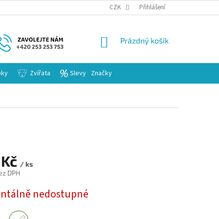
KARIERA
CZK
Přihlášení
NÁKUPNÍ
Prázdný košík
KOŠÍK
bky
Zvířata
Slevy
Značky
 Kč
/ ks
ez DPH
tálně nedostupné