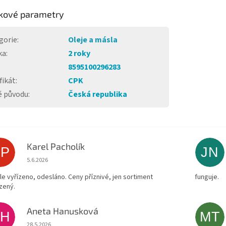
kové parametry
gorie
:
Oleje a másla
ka
:
2 roky
8595100296283
fikát
:
CPK
 původu
:
Česká republika
Karel Pacholík
KP
JN
Hodnocení obchodu je 4 z 5 hvězdiček.
5.6.2026
le vyřízeno, odesláno. Ceny příznivé, jen sortiment
funguje.
zený.
Aneta Hanusková
AH
MT
Hodnocení obchodu je 5 z 5 hvězdiček.
28.5.2026