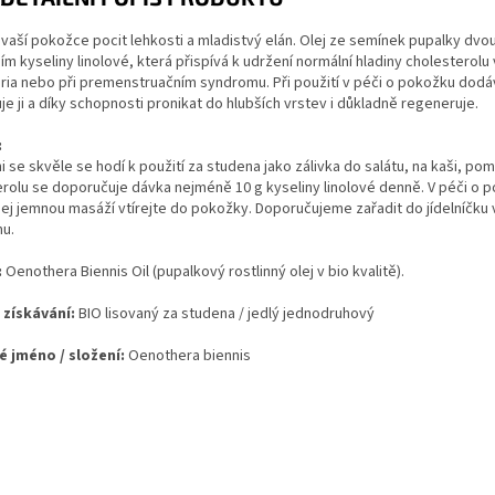
vaší pokožce pocit lehkosti a mladistvý elán. Olej ze semínek pupalky dv
m kyseliny linolové, která přispívá k udržení normální hladiny cholesterolu 
ria nebo při premenstruačním syndromu. Při použití v péči o pokožku dodává
je ji a díky schopnosti pronikat do hlubších vrstev i důkladně regeneruje.
:
i se skvěle se hodí k použití za studena jako zálivka do salátu, na kaši, p
rolu se doporučuje dávka nejméně 10 g kyseliny linolové denně. V péči o 
 jej jemnou masáží vtírejte do pokožky. Doporučujeme zařadit do jídelníčk
u.
:
Oenothera Biennis Oil (pupalkový rostlinný olej v bio kvalitě).
získávání:
BIO lisovaný za studena / jedlý jednodruhový
é jméno / složení:
Oenothera biennis