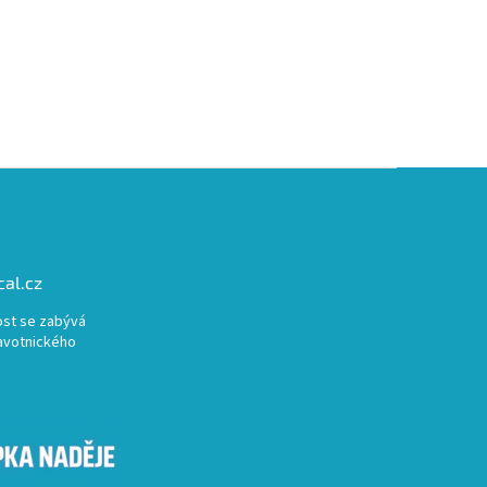
al.cz
st se zabývá
avotnického