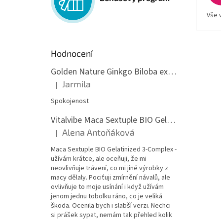
Vše 
Hodnocení
Golden Nature Ginkgo Biloba extrakt 50:1 60mg, 100 kapslí
Jarmila
|
Hodnocení produktu je 5 z 5 hvězdiček.
Spokojenost
Vitalvibe Maca Sextuple BIO Gelatinized 3-Complex, 60 kapslí
Alena Antoňáková
|
Hodnocení produktu je 5 z 5 hvězdiček.
Maca Sextuple BIO Gelatinized 3-Complex -
užívám krátce, ale oceňuji, že mi
neovlivňuje trávení, co mi jiné výrobky z
macy dělaly. Pociťuji zmírnění návalů, ale
ovlivňuje to moje usínání i když užívám
jenom jednu tobolku ráno, co je veliká
škoda. Ocenila bych i slabší verzi. Nechci
si prášek sypat, nemám tak přehled kolik