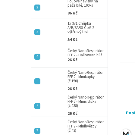
a
Fóliové návleky na
paže bílé, 100ks
n
86 Kč
e
l
1x 3v1 Chřipka
A/B/SARS-CoV-2
výtěrový test
54 Kč
Český NanoRespirátor
FFP2 - Halloween bílá
26 Kč
Český NanoRespirátor
FFP2 - Minikapky
(č.150)
26 Kč
Český NanoRespirátor
FFP2 - Minisrdíčka
(č.238)
Pop
26 Kč
Český NanoRespirátor
FFP2 - Minihvězdy
(č.43)