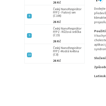
26 Kč
Dodejte 
Český NanoRespirátor
FFP2 - Fialový sen
předevší
(č.106)
klimakte
26 Kč
projasňu
Český NanoRespirátor
Použití
FFP2 - Růžová srdíčka
(č.15)
V kuchyn
choleste
26 Kč
aplikaci
Český NanoRespirátor
syndrom
FFP2 -Modrá květina
(č.8)
Složení
26 Kč
Způsob 
Latinsk