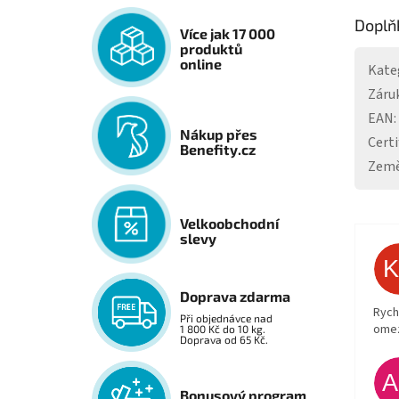
Doplň
Více jak 17 000
produktů
online
Kate
Záru
EAN
:
Nákup přes
Certi
Benefity.cz
Země
Velkoobchodní
slevy
Doprava zdarma
Rych
Při objednávce nad
ome
1 800 Kč do 10 kg.
Doprava od 65 Kč.
Bonusový program