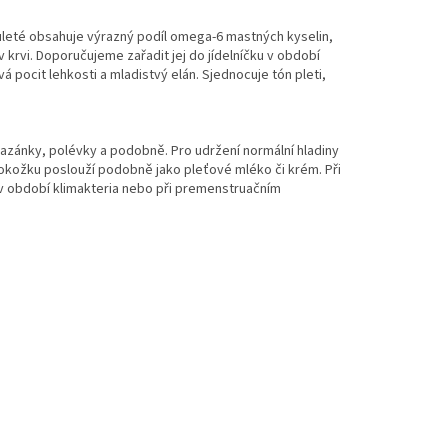
ouleté obsahuje výrazný podíl omega-6 mastných kyselin,
v krvi. Doporučujeme zařadit jej do jídelníčku v období
 pocit lehkosti a mladistvý elán. Sjednocuje tón pleti,
omazánky, polévky a podobně. Pro udržení normální hladiny
pokožku poslouží podobně jako pleťové mléko či krém. Při
u v období klimakteria nebo při premenstruačním