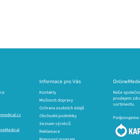
Informace pro Vás
OnlineMedic
ra:
Kontakty
Naše společno
prodejem zdr
Možnosti dopravy
sortimentu.
Ochrana osobních údajů
emedical.cz
Obchodní podmínky
Podporujeme:
Seznam výrobců
ineMedical
Reklamace
Bonusový program