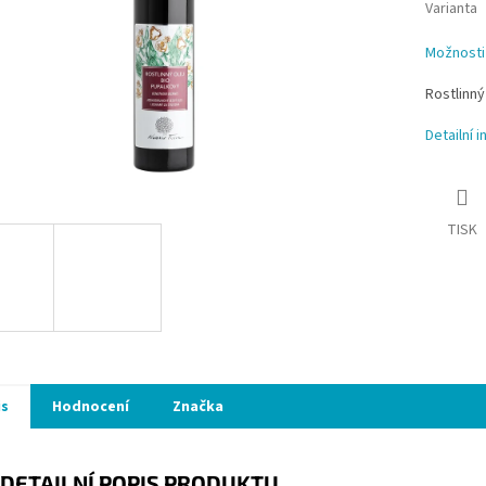
Varianta
Možnosti
Rostlinný
Detailní 
TISK
is
Hodnocení
Značka
DETAILNÍ POPIS PRODUKTU