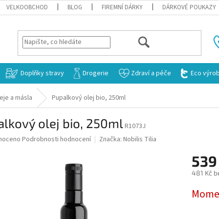
VELKOOBCHOD
BLOG
FIREMNÍ DÁRKY
DÁRKOVÉ POUKAZY
HLEDAT
Doplňky stravy
Drogerie
Zdraví a péče
Eco výro
eje a másla
Pupalkový olej bio, 250ml
lkový olej bio, 250ml
R1073J
né
noceno
Podrobnosti hodnocení
Značka:
Nobilis Tilia
ní
539
u
481 Kč b
Měrná
Momen
cena:
ek.