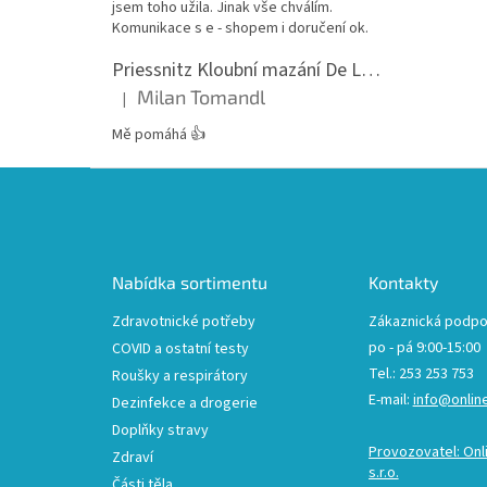
jsem toho užila. Jinak vše chválím.
Komunikace s e - shopem i doručení ok.
Priessnitz Kloubní mazání De Luxe, 200ml
Milan Tomandl
|
Hodnocení produktu je 5 z 5 hvězdiček.
Mě pomáhá 👍
Z
á
p
a
t
Nabídka sortimentu
Kontakty
í
Zdravotnické potřeby
Zákaznická podpo
po - pá 9:00-15:00
COVID a ostatní testy
Tel.: 253 253 753
Roušky a respirátory
E-mail:
info@onlin
Dezinfekce a drogerie
Doplňky stravy
Provozovatel: Onl
Zdraví
s.r.o.
Části těla