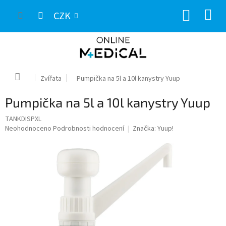
Přejít
NÁKUP
na
CZK
obsah
KOŠÍK
Domů
Zvířata
Pumpička na 5l a 10l kanystry Yuup
Pumpička na 5l a 10l kanystry Yuup
TANKDISPXL
Průměrné
Neohodnoceno
Podrobnosti hodnocení
Značka:
Yuup!
hodnocení
produktu
je
0,0
z
5
hvězdiček.