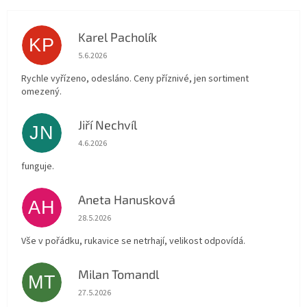
Karel Pacholík
KP
Hodnocení obchodu je 4 z 5 hvězdiček.
5.6.2026
Rychle vyřízeno, odesláno. Ceny příznivé, jen sortiment
omezený.
Jiří Nechvíl
JN
Hodnocení obchodu je 5 z 5 hvězdiček.
4.6.2026
funguje.
Aneta Hanusková
AH
Hodnocení obchodu je 5 z 5 hvězdiček.
28.5.2026
Vše v pořádku, rukavice se netrhají, velikost odpovídá.
Milan Tomandl
MT
Hodnocení obchodu je 5 z 5 hvězdiček.
27.5.2026