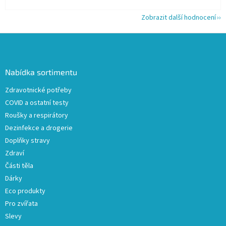
Zobrazit další hodnocení
Z
á
p
a
Nabídka sortimentu
t
Zdravotnické potřeby
í
COVID a ostatní testy
Roušky a respirátory
Dezinfekce a drogerie
Doplňky stravy
Zdraví
Části těla
Dárky
Eco produkty
Pro zvířata
Slevy