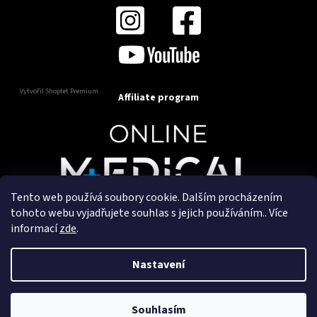
Vytvořil Shoptet Premium
Affiliate program
Tento web používá soubory cookie. Dalším procházením
Copyright 2025
OnlineMedical.cz
. Všechna práva
tohoto webu vyjadřujete souhlas s jejich používáním.. Více
vyhrazena.
informací
zde
.
Vytvořil a marketingově zajišťuje
HyperGroup.cz
Nastavení
Souhlasím