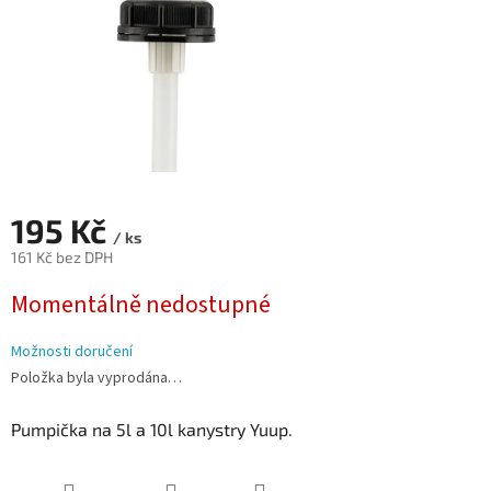
195 Kč
/ ks
161 Kč bez DPH
Měrná
Momentálně nedostupné
cena:
Možnosti doručení
Položka byla vyprodána…
Pumpička na 5l a 10l kanystry Yuup.