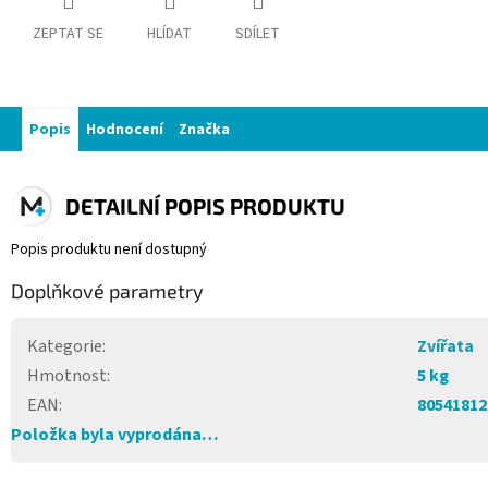
ZEPTAT SE
HLÍDAT
SDÍLET
Popis
Hodnocení
Značka
DETAILNÍ POPIS PRODUKTU
Popis produktu není dostupný
Doplňkové parametry
Kategorie
:
Zvířata
Hmotnost
:
5 kg
EAN
:
80541812
Položka byla vyprodána…