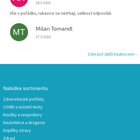
Hodnocení obchodu je 5 z 5 hvězdiček.
28.5.2026
Vše v pořádku, rukavice se netrhají, velikost odpovídá.
Milan Tomandl
MT
Hodnocení obchodu je 5 z 5 hvězdiček.
27.5.2026
Zobrazit další hodnocení
Z
á
p
a
Nabídka sortimentu
t
Zdravotnické potřeby
í
COVID a ostatní testy
Roušky a respirátory
Dezinfekce a drogerie
Doplňky stravy
Zdraví