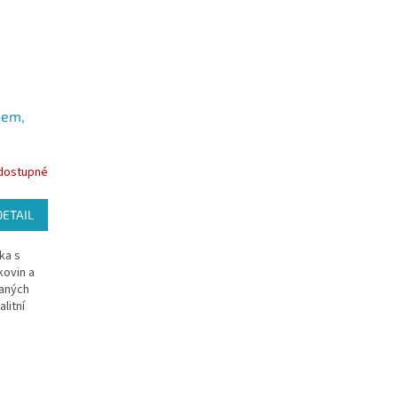
nem,
dostupné
DETAIL
ka s
ovin a
vaných
litní