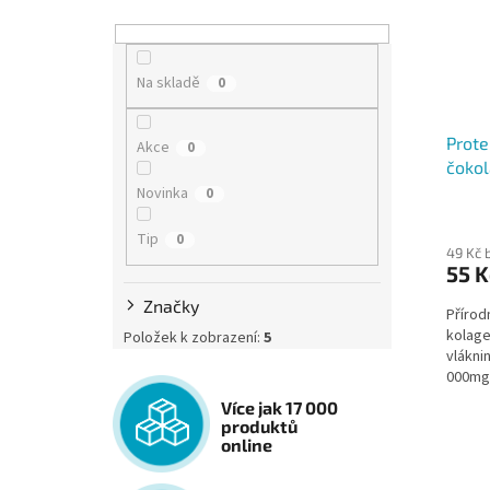
Na skladě
0
Prote
Akce
0
čokol
Novinka
0
Tip
0
49 Kč 
55 K
Značky
Přírod
kolage
Položek k zobrazení:
5
vlákni
000mg 
Více jak 17 000
produktů
online