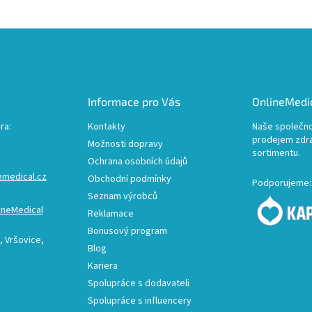
Informace pro Vás
OnlineMedic
ra:
Kontakty
Naše společno
prodejem zdr
Možnosti dopravy
sortimentu.
Ochrana osobních údajů
emedical.cz
Obchodní podmínky
Podporujeme:
Seznam výrobců
ineMedical
Reklamace
Bonusový program
 Vršovice,
Blog
Kariera
Spolupráce s dodavateli
Spolupráce s influencery