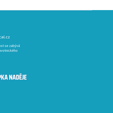
al.cz
st se zabývá
avotnického