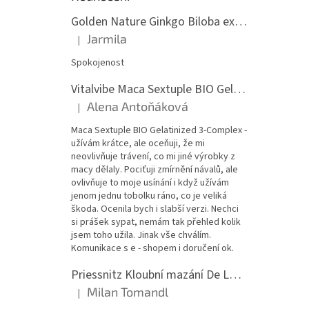
Golden Nature Ginkgo Biloba extrakt 50:1 60mg, 100 kapslí
Jarmila
|
Hodnocení produktu je 5 z 5 hvězdiček.
Spokojenost
Vitalvibe Maca Sextuple BIO Gelatinized 3-Complex, 60 kapslí
Alena Antoňáková
|
Hodnocení produktu je 5 z 5 hvězdiček.
Maca Sextuple BIO Gelatinized 3-Complex -
užívám krátce, ale oceňuji, že mi
neovlivňuje trávení, co mi jiné výrobky z
macy dělaly. Pociťuji zmírnění návalů, ale
ovlivňuje to moje usínání i když užívám
jenom jednu tobolku ráno, co je veliká
škoda. Ocenila bych i slabší verzi. Nechci
si prášek sypat, nemám tak přehled kolik
jsem toho užila. Jinak vše chválím.
Komunikace s e - shopem i doručení ok.
Priessnitz Kloubní mazání De Luxe, 200ml
Milan Tomandl
|
Hodnocení produktu je 5 z 5 hvězdiček.