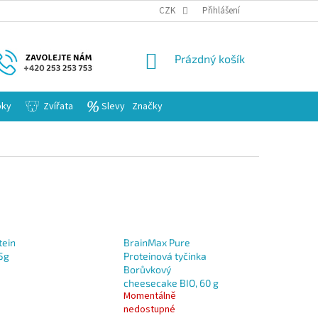
KARIERA
CZK
Přihlášení
NÁKUPNÍ
Prázdný košík
KOŠÍK
bky
Zvířata
Slevy
Značky
ein
BrainMax Pure
5g
Proteinová tyčinka
Borůvkový
cheesecake BIO, 60 g
Momentálně
nedostupné