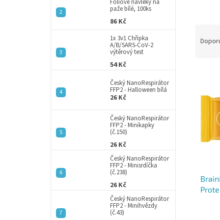
a
Fóliové návleky na
paže bílé, 100ks
n
86 Kč
e
Ř
l
1x 3v1 Chřipka
a
Dopor
A/B/SARS-CoV-2
z
výtěrový test
e
54 Kč
V
n
ý
í
Český NanoRespirátor
FFP2 - Halloween bílá
p
p
26 Kč
i
r
s
o
Český NanoRespirátor
p
FFP2 - Minikapky
d
(č.150)
r
u
26 Kč
o
k
d
t
Český NanoRespirátor
FFP2 - Minisrdíčka
u
ů
(č.238)
Brain
k
26 Kč
Prote
t
Český NanoRespirátor
g
ů
FFP2 - Minihvězdy
(č.43)