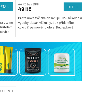
44 Kč bez DPH
DETAIL
DETAIL
49 Kč
Proteinová tyčinka obsahuje 38% bílkovin &
 proteinu
vysoký obsah vlákniny. Bez přidaného
thritolem
cukru & palmového oleje. Bezlepková.
má více
amů...
ECO81931