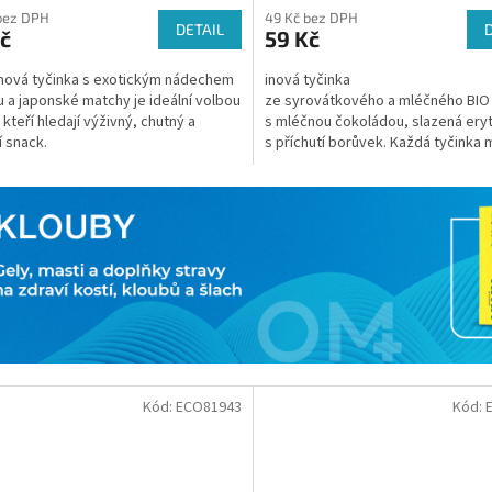
bez DPH
49 Kč bez DPH
DETAIL
č
59 Kč
nová tyčinka s exotickým nádechem
inová tyčinka
 a japonské matchy je ideální volbou
ze syrovátkového a mléčného BIO
 kteří hledají výživný, chutný a
s mléčnou čokoládou, slazená ery
í snack.
s příchutí borůvek. Každá tyčinka 
než 14 gramů bílkovin a přes 11 gr
Kód:
ECO81943
Kód: