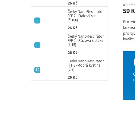
26 Kč
49 Kč 
59 K
Český NanoRespirátor
FFP2 - Fialový sen
(č.106)
Protei
kokosu
26 Kč
pro ty,
Český NanoRespirátor
kvalitn
FFP2 - Růžová srdíčka
(č.15)
26 Kč
Český NanoRespirátor
FFP2 -Modrá květina
(č.8)
26 Kč