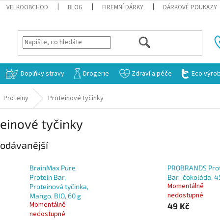
VELKOOBCHOD
BLOG
FIREMNÍ DÁRKY
DÁRKOVÉ POUKAZY
HLEDAT
Doplňky stravy
Drogerie
Zdraví a péče
Eco výro
Proteiny
Proteinové tyčinky
einové tyčinky
odávanější
BrainMax Pure
PROBRANDS Prot
Protein Bar,
Bar- čokoláda, 4
Momentálně
Proteinová tyčinka,
nedostupné
Mango, BIO, 60 g
Momentálně
49 Kč
nedostupné