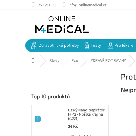
Přejít
253 253 753
info@onlinemedical.cz
na
obsah
Zdravotnické potřeby
Testy
Pro lékaře
Domů
Slevy
Eco
ZDRAVÉ POTRAVINY
P
Prot
o
s
Nejpr
t
Top 10 produktů
r
a
n
Český NanoRespirátor
FFP2 - Mořská krajina
n
(č.221)
í
26 Kč
p