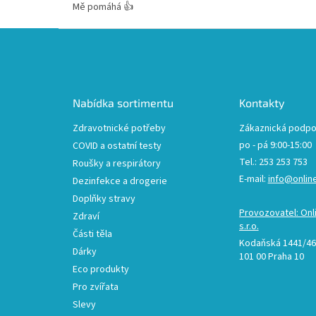
Mě pomáhá 👍
Z
á
p
a
t
Nabídka sortimentu
Kontakty
í
Zdravotnické potřeby
Zákaznická podpo
po - pá 9:00-15:00
COVID a ostatní testy
Tel.: 253 253 753
Roušky a respirátory
E-mail:
info@onlin
Dezinfekce a drogerie
Doplňky stravy
Provozovatel: Onl
Zdraví
s.r.o.
Části těla
Kodaňská 1441/46,
Dárky
101 00 Praha 10
Eco produkty
Pro zvířata
Slevy