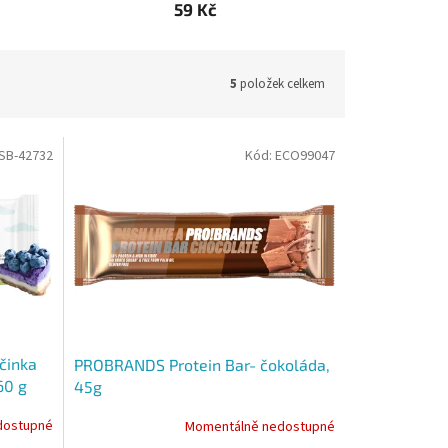
59 Kč
5
položek celkem
SB-42732
Kód:
ECO99047
činka
PROBRANDS Protein Bar- čokoláda,
60 g
45g
dostupné
Momentálně nedostupné