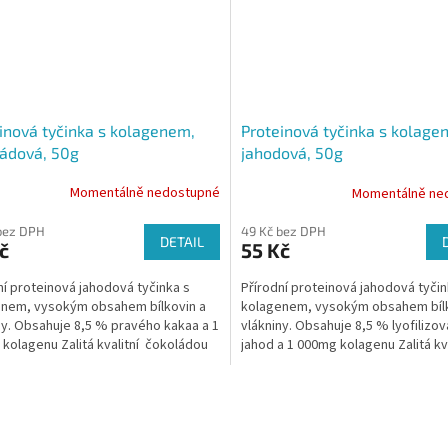
inová tyčinka s kolagenem,
Proteinová tyčinka s kolage
ádová, 50g
jahodová, 50g
Momentálně nedostupné
Momentálně ne
bez DPH
49 Kč bez DPH
DETAIL
č
55 Kč
ní proteinová jahodová tyčinka s
Přírodní proteinová jahodová tyčin
nem, vysokým obsahem bílkovin a
kolagenem, vysokým obsahem bílk
ny. Obsahuje 8,5 % pravého kakaa a 1
vlákniny. Obsahuje 8,5 % lyofilizo
kolagenu Zalitá kvalitní čokoládou
jahod a 1 000mg kolagenu Zalitá kva
bílou čokoládou
O
v
l