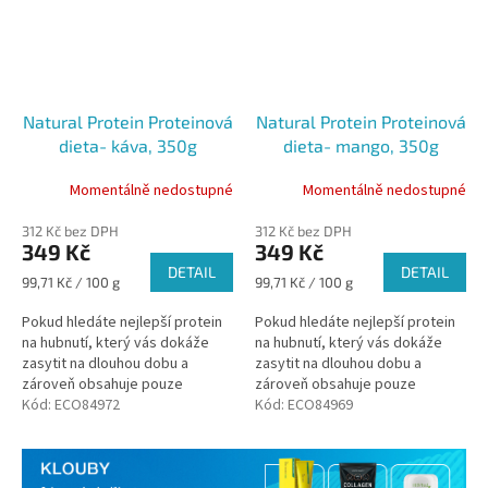
Natural Protein Proteinová
Natural Protein Proteinová
dieta- káva, 350g
dieta- mango, 350g
Momentálně nedostupné
Momentálně nedostupné
312 Kč bez DPH
312 Kč bez DPH
349 Kč
349 Kč
DETAIL
DETAIL
Měrná
Měrná
99,71 Kč / 100 g
99,71 Kč / 100 g
cena:
cena:
Pokud hledáte nejlepší protein
Pokud hledáte nejlepší protein
na hubnutí, který vás dokáže
na hubnutí, který vás dokáže
zasytit na dlouhou dobu a
zasytit na dlouhou dobu a
zároveň obsahuje pouze
zároveň obsahuje pouze
nejkvalitnější suroviny, je tato
Kód:
ECO84972
nejkvalitnější suroviny, je tato
Kód:
ECO84969
varianta ta pravá. Navíc je
varianta ta pravá. Navíc je
tento...
tento...