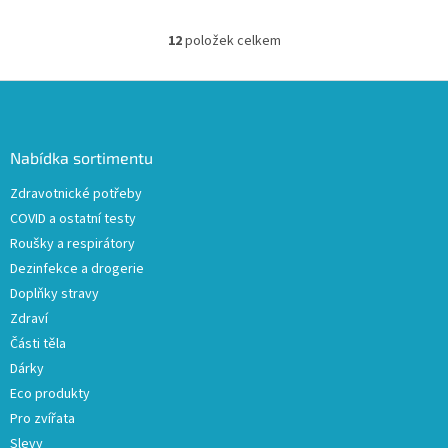
sportovním výkonu, doplň
rýžový a hrachový protein,
bílkoviny...
pravé...
12
položek celkem
O
v
l
Z
á
á
d
p
a
a
Nabídka sortimentu
c
t
í
Zdravotnické potřeby
í
p
COVID a ostatní testy
r
v
Roušky a respirátory
k
Dezinfekce a drogerie
y
Doplňky stravy
v
ý
Zdraví
p
Části těla
i
Dárky
s
u
Eco produkty
Pro zvířata
Slevy