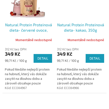
Natural Protein Proteinová
Natural Protein Proteinová
dieta- červené ovoce,
dieta- kakao, 350g
350g
Momentálně nedostupné
Momentálně nedostupné
312 Kč bez DPH
312 Kč bez DPH
349 Kč
349 Kč
DETAIL
DETAIL
Měrná
Měrná
99,71 Kč / 100 g
99,71 Kč / 100 g
cena:
cena:
Pokud hledáte nejlepší protein
Pokud hledáte nejlepší protein
na hubnutí, který vás dokáže
na hubnutí, který vás dokáže
zasytit na dlouhou dobu a
zasytit na dlouhou dobu a
zároveň obsahuje pouze
zároveň obsahuje pouze
nejkvalitnější suroviny, je tato
Kód:
ECO84967
nejkvalitnější suroviny, je tato
Kód:
ECO84966
varianta ta pravá. Navíc je
varianta ta pravá. Navíc je
tento...
tento...