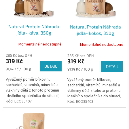
k
s
t
p
ů
r
o
Natural Protein Náhrada
Natural Protein Náhrada
d
jídla- káva, 350g
jídla- kokos, 350g
u
k
Momentálně nedostupné
Momentálně nedostupné
t
ů
285 Kč bez DPH
285 Kč bez DPH
319 Kč
319 Kč
DETAIL
DETAIL
Měrná
91,14 Kč / 100 g
Měrná
91,14 Kč / 100 g
cena:
cena:
Vyvážený poměr bílkovin,
Vyvážený poměr bílkovin,
sacharidů, vitamínů, minerálů a
sacharidů, vitamínů, minerálů a
vlákniny dělá z tohoto proteinu
vlákniny dělá z tohoto proteinu
ideálního společníka do situací,
ideálního společníka do situací,
kdy jste v jednom kole a
Kód:
ECO85407
kdy jste v jednom kole a
Kód:
ECO85403
nestíháte se najíst.
nestíháte se najíst.