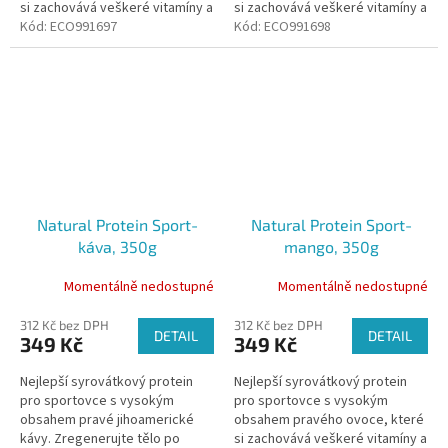
si zachovává veškeré vitamíny a
si zachovává veškeré vitamíny a
minerály. Zregenerujte tělo po
Kód:
ECO991697
minerály. Zregenerujte tělo po
Kód:
ECO991698
sportovním výkonu, doplňte...
sportovním výkonu, doplňte...
Natural Protein Sport-
Natural Protein Sport-
káva, 350g
mango, 350g
Momentálně nedostupné
Momentálně nedostupné
312 Kč bez DPH
312 Kč bez DPH
DETAIL
DETAIL
349 Kč
349 Kč
Nejlepší syrovátkový protein
Nejlepší syrovátkový protein
pro sportovce s vysokým
pro sportovce s vysokým
obsahem pravé jihoamerické
obsahem pravého ovoce, které
kávy. Zregenerujte tělo po
si zachovává veškeré vitamíny a