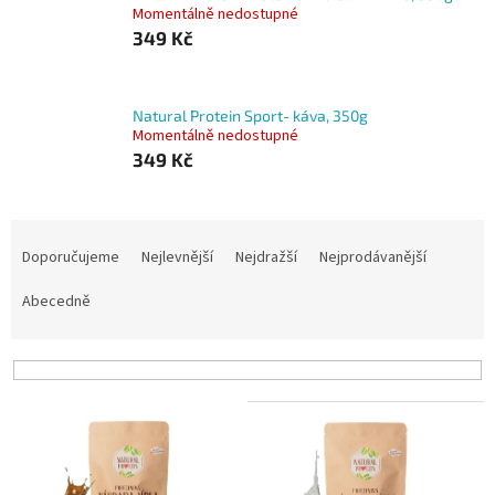
Momentálně nedostupné
349 Kč
Natural Protein Sport- káva, 350g
Momentálně nedostupné
349 Kč
Ř
a
Doporučujeme
Nejlevnější
Nejdražší
Nejprodávanější
z
e
Abecedně
n
í
p
r
V
o
ý
d
p
u
i