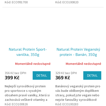
sportovním výkonu, doplňte
Kód:
ECO991700
minerály. Zregenerujte tělo po
Kód:
ECO100820
bílkoviny a navíc si užijte
sportovním výkonu, doplňte...
lahodnou a...
Natural Protein Sport-
Natural Protein Veganský
vanilka, 350g
protein - Banán, 350g
Momentálně nedostupné
Momentálně nedostupné
356 Kč bez DPH
329 Kč bez DPH
DETAIL
DETAIL
399 Kč
369 Kč
Nejlepší syrovátkový protein
Banánový veganský protein pro
pro sportovce s vysokým
vás bude oblíbeným doplňkem
obsahem pravé vanilky, která si
stravy, pokud jste vegani nebo
zachovává veškeré vitamíny a
nejste fanoušky syrovátkové
minerály. Zregeneruj tělo po
Kód:
ECO100826
varianty. Zkombinovali jsme
Kód:
ECO100283