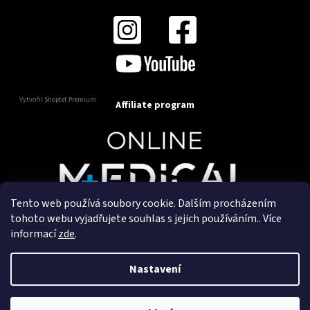
Vytvořil Shoptet Premium
Affiliate program
Tento web používá soubory cookie. Dalším procházením
Copyright 2025
OnlineMedical.cz
. Všechna práva
tohoto webu vyjadřujete souhlas s jejich používáním.. Více
vyhrazena.
informací
zde
.
Vytvořil a marketingově zajišťuje
HyperGroup.cz
Nastavení