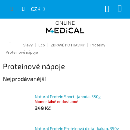
Přejít
NÁKUP
na
CZK
obsah
KOŠÍK
Domů
Slevy
Eco
ZDRAVÉ POTRAVINY
Proteiny
Proteinové nápoje
Proteinové nápoje
Nejprodávanější
Natural Protein Sport- jahoda, 350g
Momentálně nedostupné
349 Kč
Natural Protein Proteinová dieta- kakao, 350g