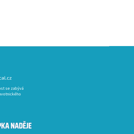
al.cz
st se zabývá
avotnického