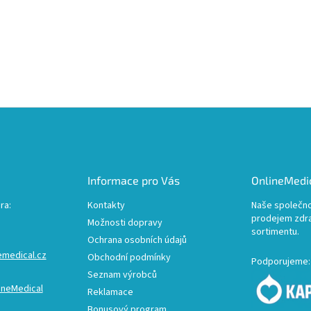
Informace pro Vás
OnlineMedic
ra:
Kontakty
Naše společno
prodejem zdr
Možnosti dopravy
sortimentu.
Ochrana osobních údajů
emedical.cz
Obchodní podmínky
Podporujeme:
Seznam výrobců
ineMedical
Reklamace
Bonusový program