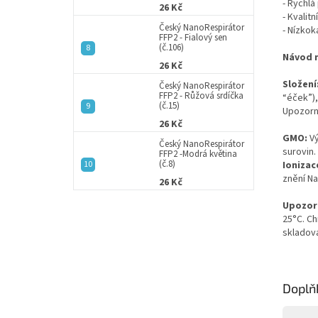
- Rychlá
26 Kč
- Kvalit
Český NanoRespirátor
- Nízkok
FFP2 - Fialový sen
(č.106)
Návod n
26 Kč
Složení
Český NanoRespirátor
FFP2 - Růžová srdíčka
“éček”),
(č.15)
Upozorně
26 Kč
GMO:
V
Český NanoRespirátor
surovin.
FFP2 -Modrá květina
(č.8)
Ionizac
znění Na
26 Kč
Upozorn
25°C. C
skladová
Doplň