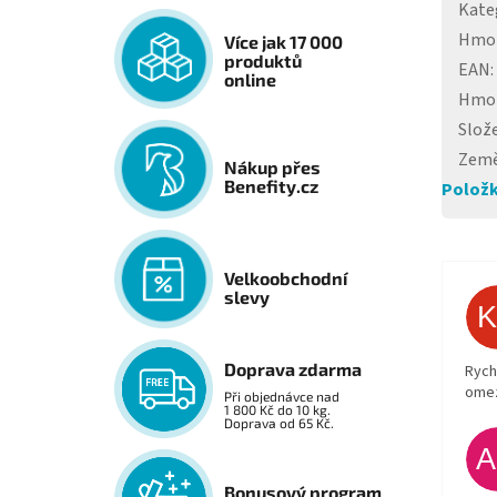
Kate
Hmo
Více jak 17 000
produktů
EAN
:
online
Hmo
Slož
Země
Nákup přes
Benefity.cz
Položk
Velkoobchodní
slevy
Doprava zdarma
Rych
ome
Při objednávce nad
1 800 Kč do 10 kg.
Doprava od 65 Kč.
Bonusový program