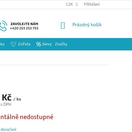
KARIERA
CZK
Přihlášení
NÁKUPNÍ
Prázdný košík
KOŠÍK
bky
Zvířata
Slevy
Značky
 Kč
/ ks
ez DPH
tálně nedostupné
 doručení