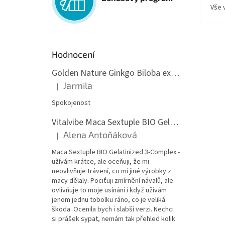
Vše 
Hodnocení
Golden Nature Ginkgo Biloba extrakt 50:1 60mg, 100 kapslí
Jarmila
|
Hodnocení produktu je 5 z 5 hvězdiček.
Spokojenost
Vitalvibe Maca Sextuple BIO Gelatinized 3-Complex, 60 kapslí
Alena Antoňáková
|
Hodnocení produktu je 5 z 5 hvězdiček.
Maca Sextuple BIO Gelatinized 3-Complex -
užívám krátce, ale oceňuji, že mi
neovlivňuje trávení, co mi jiné výrobky z
macy dělaly. Pociťuji zmírnění návalů, ale
ovlivňuje to moje usínání i když užívám
jenom jednu tobolku ráno, co je veliká
škoda. Ocenila bych i slabší verzi. Nechci
si prášek sypat, nemám tak přehled kolik