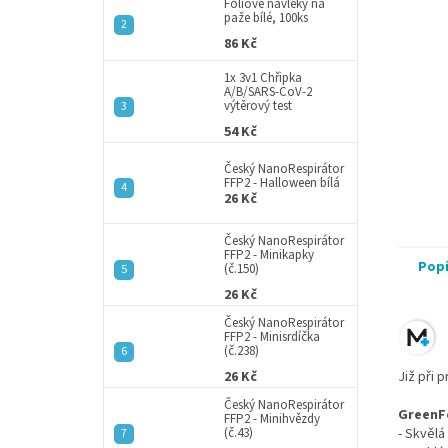
a
Fóliové návleky na
paže bílé, 100ks
n
86 Kč
e
l
1x 3v1 Chřipka
A/B/SARS-CoV-2
výtěrový test
54 Kč
Český NanoRespirátor
FFP2 - Halloween bílá
26 Kč
Český NanoRespirátor
FFP2 - Minikapky
Pop
(č.150)
26 Kč
Český NanoRespirátor
FFP2 - Minisrdíčka
(č.238)
26 Kč
Již při 
Český NanoRespirátor
GreenF
FFP2 - Minihvězdy
(č.43)
- Skvělá