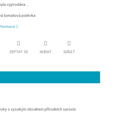
byla vyprodána…
vá tomatová polévka
informace
ZEPTAT SE
HLÍDAT
SDÍLET
polévky s vysokým obsahem přírodních surovin.