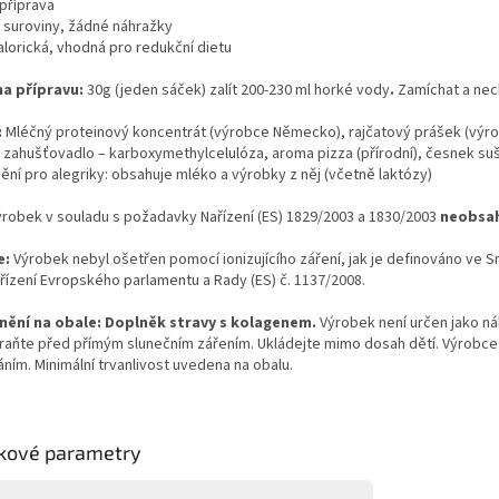
 příprava
ní suroviny, žádné náhražky
alorická, vhodná pro redukční dietu
a přípravu:
30g (jeden sáček) zalít 200-230 ml horké vody
.
Zamíchat a nec
:
Mléčný proteinový koncentrát (výrobce Německo), rajčatový prášek (výrobc
 zahušťovadlo – karboxymethylcelulóza, aroma pizza (přírodní), česnek su
ní pro alegriky: obsahuje mléko a výrobky z něj (včetně laktózy)
ýrobek v souladu s požadavky Nařízení (ES) 1829/2003 a 1830/2003
neobsa
e:
Výrobek nebyl ošetřen pomocí ionizujícího záření, jak je definováno ve 
řízení Evropského parlamentu a Rady (ES) č. 1137/2008.
ění na obale: Doplněk stravy s kolagenem.
Výrobek není určen jako ná
hraňte před přímým slunečním zářením. Ukládejte mimo dosah dětí. Výrobc
ním. Minimální trvanlivost uvedena na obalu.
kové parametry