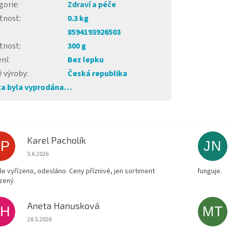
gorie
:
Zdraví a péče
tnost
:
0.3 kg
8594193926503
tnost
:
300 g
ení
:
Bez lepku
 výroby
:
Česká republika
a byla vyprodána…
Karel Pacholík
KP
JN
Hodnocení obchodu je 4 z 5 hvězdiček.
5.6.2026
le vyřízeno, odesláno. Ceny příznivé, jen sortiment
funguje.
zený.
Aneta Hanusková
AH
MT
Hodnocení obchodu je 5 z 5 hvězdiček.
28.5.2026