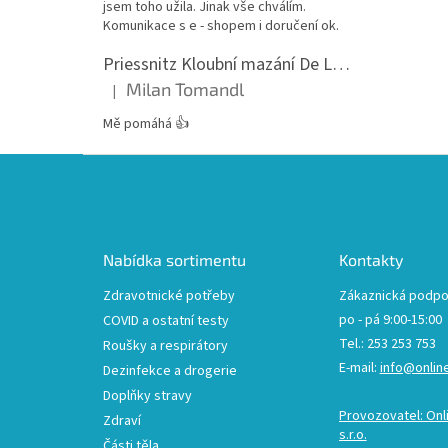
jsem toho užila. Jinak vše chválím.
Komunikace s e - shopem i doručení ok.
Priessnitz Kloubní mazání De Luxe, 200ml
Milan Tomandl
|
Hodnocení produktu je 5 z 5 hvězdiček.
Mě pomáhá 👍
Z
á
p
a
t
Nabídka sortimentu
Kontakty
í
Zdravotnické potřeby
Zákaznická podpo
po - pá 9:00-15:00
COVID a ostatní testy
Tel.: 253 253 753
Roušky a respirátory
E-mail:
info@onlin
Dezinfekce a drogerie
Doplňky stravy
Provozovatel: Onl
Zdraví
s.r.o.
Části těla