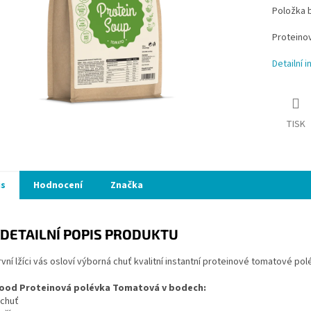
Položka 
Proteino
Detailní 
TISK
is
Hodnocení
Značka
DETAILNÍ POPIS PRODUKTU
první lžíci vás osloví výborná chuť kvalitní instantní proteinové tomatové 
ood Proteinová polévka Tomatová v bodech:
 chuť