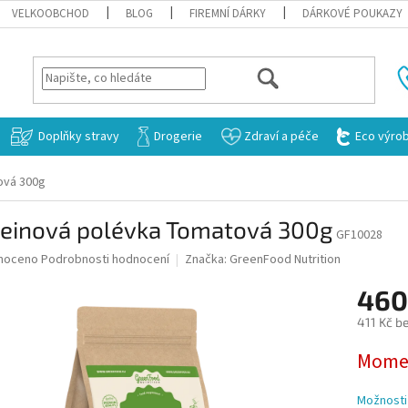
VELKOOBCHOD
BLOG
FIREMNÍ DÁRKY
DÁRKOVÉ POUKAZY
HLEDAT
Doplňky stravy
Drogerie
Zdraví a péče
Eco výro
ová 300g
teinová polévka Tomatová 300g
GF10028
né
noceno
Podrobnosti hodnocení
Značka:
GreenFood Nutrition
ní
460
u
411 Kč b
Měrná
Momen
cena:
ek.
Možnosti