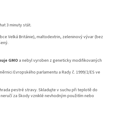
hat 3 minuty stát.
e Velká Británie), maltodextrin, zeleninový vývar (bez
šený.
huje GMO
a nebyl vyroben z geneticky modifikovaných
Směrnici Evropského parlamentu a Rady č. 1999/2/ES ve
hrada pestré stravy. Skladujte v suchu při teplotě do
e neručí za škody vzniklé nevhodným použitím nebo