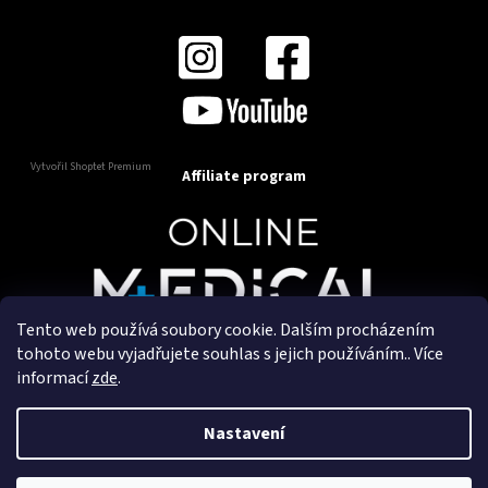
Vytvořil Shoptet Premium
Affiliate program
Tento web používá soubory cookie. Dalším procházením
Copyright 2025
OnlineMedical.cz
. Všechna práva
tohoto webu vyjadřujete souhlas s jejich používáním.. Více
vyhrazena.
informací
zde
.
Vytvořil a marketingově zajišťuje
HyperGroup.cz
Nastavení