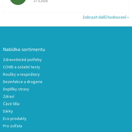
27.5.2026
Zobrazit další hodnocení
Z
á
p
a
Nabídka sortimentu
t
Zdravotnické potřeby
í
COVID a ostatní testy
Roušky a respirátory
Dezinfekce a drogerie
Doplňky stravy
Zdraví
Části těla
Dárky
Eco produkty
Pro zvířata