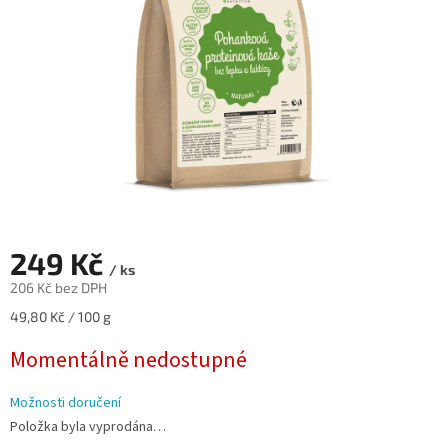
249 Kč
/ ks
206 Kč bez DPH
Měrná
49,80 Kč / 100 g
cena:
Momentálně nedostupné
Možnosti doručení
Položka byla vyprodána…