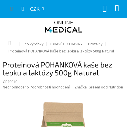
Přejít
NÁKUP
na
CZK
obsah
KOŠÍK
Domů
Eco výrobky
ZDRAVÉ POTRAVINY
Proteiny
Proteinová POHANKOVÁ kaše bez lepku a laktózy 500g Natural
Proteinová POHANKOVÁ kaše bez
lepku a laktózy 500g Natural
GF20010
Průměrné
Neohodnoceno
Podrobnosti hodnocení
Značka:
GreenFood Nutrition
hodnocení
produktu
je
0,0
z
5
hvězdiček.