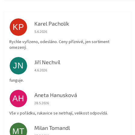
Karel Pacholík
KP
Hodnocení obchodu je 4 z 5 hvězdiček.
5.6.2026
Rychle vyřízeno, odesláno. Ceny příznivé, jen sortiment
omezený.
Jiří Nechvíl
JN
Hodnocení obchodu je 5 z 5 hvězdiček.
4.6.2026
funguje.
Aneta Hanusková
AH
Hodnocení obchodu je 5 z 5 hvězdiček.
28.5.2026
Vše v pořádku, rukavice se netrhají, velikost odpovídá.
Milan Tomandl
MT
Hodnocení obchodu je 5 z 5 hvězdiček.