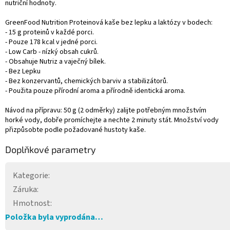
nutriční hodnoty.
GreenFood Nutrition Proteinová kaše bez lepku a laktózy v bodech:
- 15 g proteinů v každé porci.
- Pouze 178 kcal v jedné porci.
- Low Carb - nízký obsah cukrů.
- Obsahuje Nutriz a vaječný bílek.
- Bez Lepku
- Bez konzervantů, chemických barviv a stabilizátorů.
- Použita pouze přírodní aroma a přírodně identická aroma.
Návod na přípravu: 50 g (2 odměrky) zalijte potřebným množstvím
horké vody, dobře promíchejte a nechte 2 minuty stát. Množství vody
přizpůsobte podle požadované hustoty kaše.
Doplňkové parametry
Kategorie
:
Záruka
:
Hmotnost
:
Položka byla vyprodána…