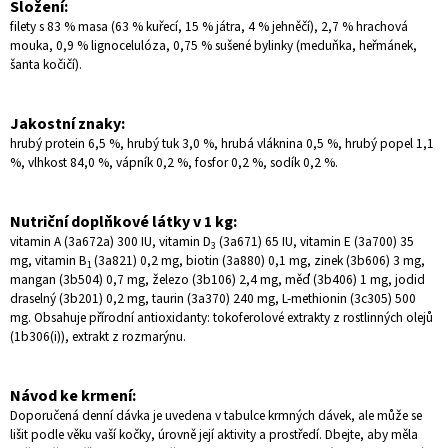
Složení:
filety s 83 % masa (63 % kuřecí, 15 % játra, 4 % jehněčí), 2,7 % hrachová
mouka, 0,9 % lignocelulóza, 0,75 % sušené bylinky (meduňka, heřmánek,
šanta kočičí).
Jakostní znaky:
hrubý protein 6,5 %, hrubý tuk 3,0 %, hrubá vláknina 0,5 %, hrubý popel 1,1
%, vlhkost 84,0 %, vápník 0,2 %, fosfor 0,2 %, sodík 0,2 %.
Nutriční doplňkové látky v 1 kg:
vitamin A (3a672a) 300 IU, vitamin D
(3a671) 65 IU, vitamin E (3a700) 35
3
mg, vitamin B
(3a821) 0,2 mg, biotin (3a880) 0,1 mg, zinek (3b606) 3 mg,
1
mangan (3b504) 0,7 mg, železo (3b106) 2,4 mg, měď (3b406) 1 mg, jodid
draselný (3b201) 0,2 mg, taurin (3a370) 240 mg, L-methionin (3c305) 500
mg. Obsahuje přírodní antioxidanty: tokoferolové extrakty z rostlinných olejů
(1b306(i)), extrakt z rozmarýnu.
Návod ke krmení:
Doporučená denní dávka je uvedena v tabulce krmných dávek, ale může se
lišit podle věku vaší kočky, úrovně její aktivity a prostředí. Dbejte, aby měla