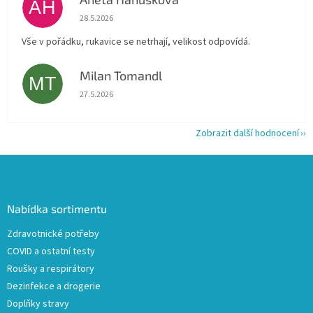
AH
Hodnocení obchodu je 5 z 5 hvězdiček.
28.5.2026
Vše v pořádku, rukavice se netrhají, velikost odpovídá.
Milan Tomandl
MT
Hodnocení obchodu je 5 z 5 hvězdiček.
27.5.2026
Zobrazit další hodnocení
Z
á
p
a
Nabídka sortimentu
t
Zdravotnické potřeby
í
COVID a ostatní testy
Roušky a respirátory
Dezinfekce a drogerie
Doplňky stravy