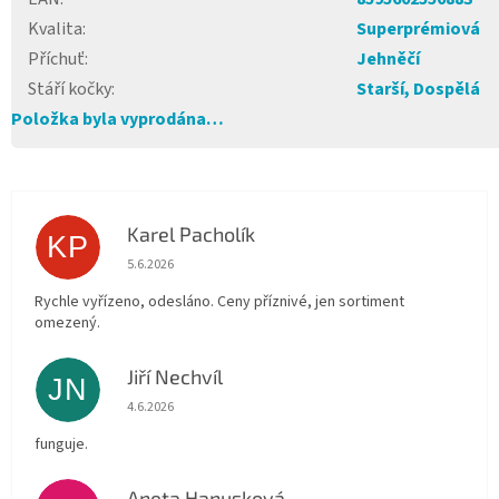
Kvalita
:
Superprémiová
Příchuť
:
Jehněčí
Stáří kočky
:
Starší, Dospělá
Položka byla vyprodána…
Karel Pacholík
KP
Hodnocení obchodu je 4 z 5 hvězdiček.
5.6.2026
Rychle vyřízeno, odesláno. Ceny příznivé, jen sortiment
omezený.
Jiří Nechvíl
JN
Hodnocení obchodu je 5 z 5 hvězdiček.
4.6.2026
funguje.
Aneta Hanusková