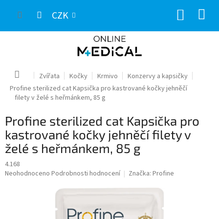
Přejít
NÁKUP
na
CZK
obsah
KOŠÍK
Domů
Zvířata
Kočky
Krmivo
Konzervy a kapsičky
Profine sterilized cat Kapsička pro kastrované kočky jehněčí
filety v želé s heřmánkem, 85 g
Profine sterilized cat Kapsička pro
kastrované kočky jehněčí filety v
želé s heřmánkem, 85 g
4.168
Průměrné
Neohodnoceno
Podrobnosti hodnocení
Značka:
Profine
hodnocení
produktu
je
0,0