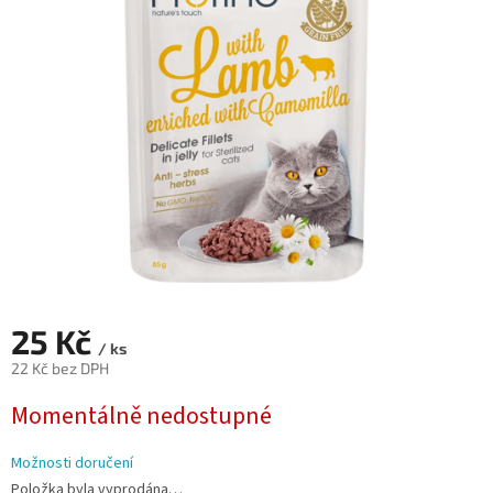
z
5
hvězdiček.
25 Kč
/ ks
22 Kč bez DPH
Měrná
Momentálně nedostupné
cena:
Možnosti doručení
Položka byla vyprodána…