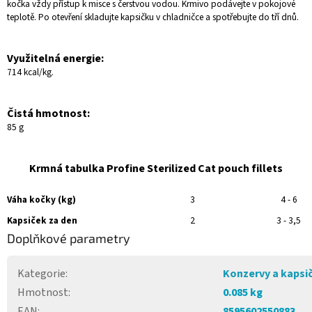
kočka vždy přístup k misce s čerstvou vodou. Krmivo podávejte v pokojové
teplotě. Po otevření skladujte kapsičku v chladničce a spotřebujte do tří dnů.
Využitelná energie:
714 kcal/kg.
Čistá hmotnost:
85 g
Krmná tabulka Profine Sterilized Cat pouch fillets
Váha kočky (kg)
3
4 - 6
Kapsiček za den
2
3 - 3,5
Doplňkové parametry
Kategorie
:
Konzervy a kapsi
Hmotnost
:
0.085 kg
EAN
:
8595602550883