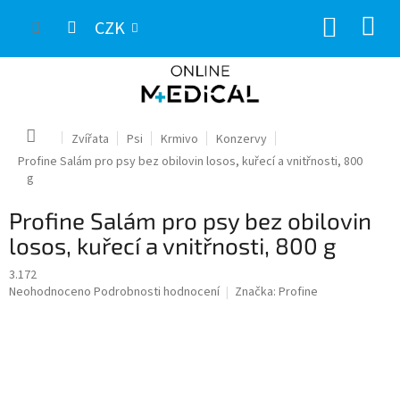
Přejít
NÁKUP
na
CZK
obsah
KOŠÍK
Domů
Zvířata
Psi
Krmivo
Konzervy
Profine Salám pro psy bez obilovin losos, kuřecí a vnitřnosti, 800
g
Profine Salám pro psy bez obilovin
losos, kuřecí a vnitřnosti, 800 g
3.172
Průměrné
Neohodnoceno
Podrobnosti hodnocení
Značka:
Profine
hodnocení
produktu
je
0,0
z
5