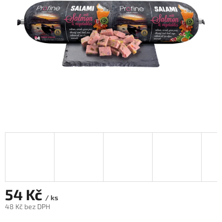
hvězdiček.
54 Kč
/ ks
48 Kč bez DPH
Měrná