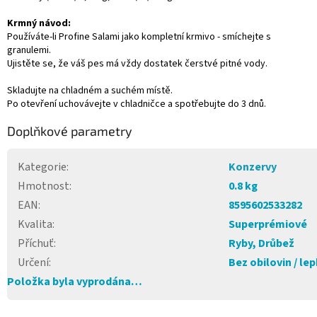
Krmný návod:
Používáte-li Profine Salami jako kompletní krmivo - smíchejte s
granulemi.
Ujistěte se, že váš pes má vždy dostatek čerstvé pitné vody.
Skladujte na chladném a suchém místě.
Po otevření uchovávejte v chladničce a spotřebujte do 3 dnů.
Doplňkové parametry
Kategorie
:
Konzervy
Hmotnost
:
0.8 kg
EAN
:
8595602533282
Kvalita
:
Superprémiové
Příchuť
:
Ryby, Drůbež
Určení
:
Bez obilovin / le
Položka byla vyprodána…