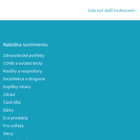
Zobrazit další hodnocení
Z
á
p
a
Nabídka sortimentu
t
Zdravotnické potřeby
í
COVID a ostatní testy
Roušky a respirátory
Dezinfekce a drogerie
Doplňky stravy
Zdraví
Části těla
Dárky
Eco produkty
Pro zvířata
Slevy