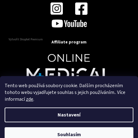
Vytvořil Shoptet Premium
Affiliate program
Tento web používá soubory cookie. Dalším procházením
Copyright 2025
OnlineMedical.cz
. Všechna práva
tohoto webu vyjadřujete souhlas s jejich používáním.. Více
vyhrazena.
informací
zde
.
Vytvořil a marketingově zajišťuje
HyperGroup.cz
Nastavení
Souhlasím