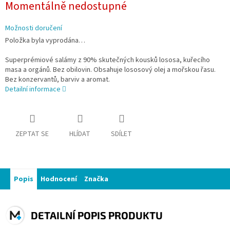
Momentálně nedostupné
cena:
Možnosti doručení
Položka byla vyprodána…
Superprémiové salámy z 90% skutečných kousků lososa, kuřecího
masa a orgánů. Bez obilovin. Obsahuje lososový olej a mořskou řasu.
Bez konzervantů, barviv a aromat.
Detailní informace
ZEPTAT SE
HLÍDAT
SDÍLET
Popis
Hodnocení
Značka
DETAILNÍ POPIS PRODUKTU