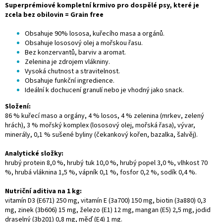
Superprémiové kompletní krmivo pro dospělé psy, které je
zcela bez obilovin = Grain free
Obsahuje 90% lososa, kuřecího masa a orgánů.
Obsahuje lososový olej a mořskou řasu.
Bez konzervantů, barviv a aromat.
Zelenina je zdrojem vlákniny.
Vysoká chutnost a stravitelnost.
Obsahuje funkční ingredience.
Ideální k dochucení granulí nebo je vhodný jako snack.
Složení:
86 % kuřecí maso a orgány, 4 % losos, 4 % zelenina (mrkev, zelený
hrách), 3 % mořský komplex (lososový olej, mořská řasa), vývar,
minerály, 0,1 % sušené byliny (čekankový kořen, bazalka, šalvěj).
Analytické složky:
hrubý protein 8,0 %, hrubý tuk 10,0 %, hrubý popel 3,0 %, vlhkost 70
%, hrubá vláknina 1,5 %, vápník 0,1 %, fosfor 0,2 %, sodík 0,4 %.
Nutriční aditiva na 1 kg:
vitamín D3 (E671) 250 mg, vitamín E (3a700) 150 mg, biotin (3a880) 0,3
mg, zinek (3b606) 15 mg, železo (E1) 12 mg, mangan (E5) 2,5 mg, jodid
draselný (3b201) 0,8 mg, měď (E4) 1 mg.