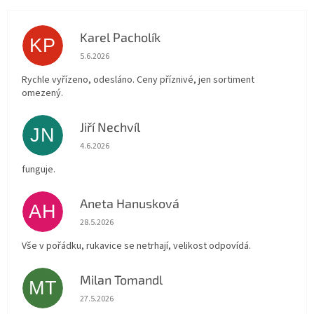
Karel Pacholík
KP
Hodnocení obchodu je 4 z 5 hvězdiček.
5.6.2026
Rychle vyřízeno, odesláno. Ceny příznivé, jen sortiment
omezený.
Jiří Nechvíl
JN
Hodnocení obchodu je 5 z 5 hvězdiček.
4.6.2026
funguje.
Aneta Hanusková
AH
Hodnocení obchodu je 5 z 5 hvězdiček.
28.5.2026
Vše v pořádku, rukavice se netrhají, velikost odpovídá.
Milan Tomandl
MT
Hodnocení obchodu je 5 z 5 hvězdiček.
27.5.2026