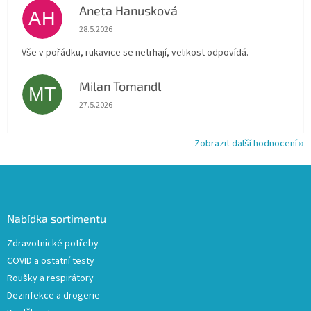
Aneta Hanusková
AH
Hodnocení obchodu je 5 z 5 hvězdiček.
28.5.2026
Vše v pořádku, rukavice se netrhají, velikost odpovídá.
Milan Tomandl
MT
Hodnocení obchodu je 5 z 5 hvězdiček.
27.5.2026
Zobrazit další hodnocení
Z
á
p
a
Nabídka sortimentu
t
Zdravotnické potřeby
í
COVID a ostatní testy
Roušky a respirátory
Dezinfekce a drogerie