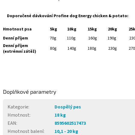
Doporučené dávkování Profine dog Energy chicken & potato:
Hmotnost psa
5kg
10kg
15kg
20kg
25
Denní příjem
70g
110g
160g
190g
23
Denní příjem
80g
140g
180g
230g
27
(extrémní zátěž)
Doplňkové parametry
Kategorie
:
Dospělý pes
Hmotnost
:
18 kg
EAN
:
8595602517473
Hmotnost balení
:
10,1 - 20 kg