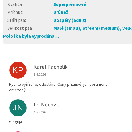
Kvalita
:
Superprémiové
Příchuť
:
Drůbež
Stáří psa
:
Dospělý (adult)
Velikost psa
:
Malé (small), Střední (medium), Velké
Položka byla vyprodána…
Karel Pacholík
KP
Hodnocení obchodu je 4 z 5 hvězdiček.
5.6.2026
Rychle vyřízeno, odesláno. Ceny příznivé, jen sortiment
omezený.
Jiří Nechvíl
JN
Hodnocení obchodu je 5 z 5 hvězdiček.
4.6.2026
funguje.