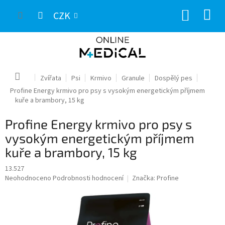
Přejít
NÁKUP
na
CZK
obsah
KOŠÍK
Domů
Zvířata
Psi
Krmivo
Granule
Dospělý pes
Profine Energy krmivo pro psy s vysokým energetickým příjmem
kuře a brambory, 15 kg
Profine Energy krmivo pro psy s
vysokým energetickým příjmem
kuře a brambory, 15 kg
13.527
Průměrné
Neohodnoceno
Podrobnosti hodnocení
Značka:
Profine
hodnocení
produktu
je
0,0