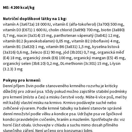
ME: 4 200 kcal/kg
Nutriční doplňkové látky na 1 kg:
vitamín A (3a672a) 18 000 IU, vitamín E (alfa-tokoferol) (3a700) 500 mg,
vitamín D3 (E671) 1 600 IU, cholin chlorid (3a890) 700 mg, biotin (3a880)
0,7 mg, niacin (3a314) 15 mg, panthotenan vápenatý (3a841) 12 mg,
vitamín B12 (kyanokobalamin) 0,05 mg, vitamín B2 (riboflavin) 4 mg,
vitamín B1 (3a820) 1 mg, vitamín B6 (3a831) 1,5 mg, kyselina listová
(3a316) 0,6 mg, železo (E1) 90 mg, jód (3b201) 0,7 mg, organická měď
(E4) 18 mg, organický zinek (E6) 100 mg, organický mangan (E5) 45 mg,
organický selen (3b8.10) 0,2 mg, DL-methionin (3c301) 15 mg, L-lysin
(3.2.3) 3 mg
Pokyny pro krmení:
Denní příjem živin podle stanoveného krmného rozvrhu je kriticky
důležitý pro zdraví psa. Vždy pokud možno zajistěte stabilní podmínky
pro krmení (místo a čas) a misku čerstvé vody. Máte-li více psů, mel by
mít každý vlastní misku na krmivo. Krmivo podávejte suché nebo
zvlhčené vývarem. Podle krmné tabulky na balení stanovte správné
denní množství podle věku a kondice psa. Udržujte psa ve špičkové
kondici pravidelným cvičením, hraním a mazlením. Spotřebujte do: viz
horní část obalu. Uchovejte v chladu a suchu mimo dosah přímého
slunečního záření. Není určeno pro konzumaci lidmi.