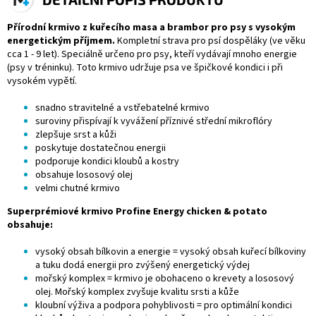
Přírodní krmivo z kuřecího masa a brambor pro psy s vysokým
energetickým příjmem.
Kompletní strava pro psí dospěláky (ve věku
cca 1 - 9 let). Speciálně určeno pro psy, kteří vydávají mnoho energie
(psy v tréninku). Toto krmivo udržuje psa ve špičkové kondici i při
vysokém vypětí.
snadno stravitelné a vstřebatelné krmivo
suroviny přispívají k vyvážení příznivé střední mikroflóry
zlepšuje srst a kůži
poskytuje dostatečnou energii
podporuje kondici kloubů a kostry
obsahuje lososový olej
velmi chutné krmivo
Superprémiové krmivo Profine Energy chicken & potato
obsahuje:
vysoký obsah bílkovin a energie = vysoký obsah kuřecí bílkoviny
a tuku dodá energii pro zvýšený energetický výdej
mořský komplex = krmivo je obohaceno o krevety a lososový
olej. Mořský komplex zvyšuje kvalitu srsti a kůže
kloubní výživa a podpora pohyblivosti = pro optimální kondici