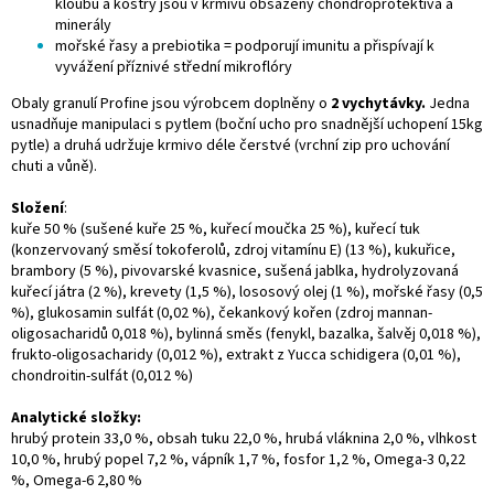
kloubů a kostry jsou v krmivu obsaženy chondroprotektiva a
minerály
mořské řasy a prebiotika = podporují imunitu a přispívají k
vyvážení příznivé střední mikroflóry
Obaly granulí Profine jsou výrobcem doplněny o
2 vychytávky.
Jedna
usnadňuje manipulaci s pytlem (boční ucho pro snadnější uchopení 15kg
pytle) a druhá udržuje krmivo déle čerstvé (vrchní zip pro uchování
chuti a vůně).
Složení
:
kuře 50 % (sušené kuře 25 %, kuřecí moučka 25 %), kuřecí tuk
(konzervovaný směsí tokoferolů, zdroj vitamínu E) (13 %), kukuřice,
brambory (5 %), pivovarské kvasnice, sušená jablka, hydrolyzovaná
kuřecí játra (2 %), krevety (1,5 %), lososový olej (1 %), mořské řasy (0,5
%), glukosamin sulfát (0,02 %), čekankový kořen (zdroj mannan-
oligosacharidů 0,018 %), bylinná směs (fenykl, bazalka, šalvěj 0,018 %),
frukto-oligosacharidy (0,012 %), extrakt z Yucca schidigera (0,01 %),
chondroitin-sulfát (0,012 %)
Analytické složky:
hrubý protein 33,0 %, obsah tuku 22,0 %, hrubá vláknina 2,0 %, vlhkost
10,0 %, hrubý popel 7,2 %, vápník 1,7 %, fosfor 1,2 %, Omega-3 0,22
%, Omega-6 2,80 %