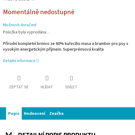
Měrná
Momentálně nedostupné
cena:
Možnosti doručení
Položka byla vyprodána…
Přírodní kompletní krmivo ze 60% kuřecího masa a brambor pro psy s
vysokým energetickým příjmem. Superprémiová kvalita
Detailní informace
ZEPTAT SE
HLÍDAT
SDÍLET
Popis
Hodnocení
Značka
DETAILNÍ POPIS PRODUKTU