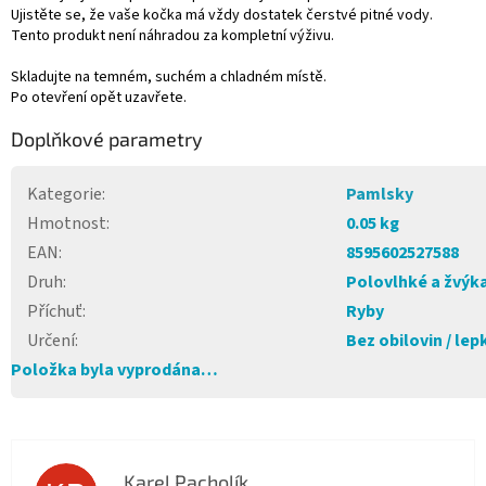
Ujistěte se, že vaše kočka má vždy dostatek čerstvé pitné vody.
Tento produkt není náhradou za kompletní výživu.
Skladujte na temném, suchém a chladném místě.
Po otevření opět uzavřete.
Doplňkové parametry
Kategorie
:
Pamlsky
Hmotnost
:
0.05 kg
EAN
:
8595602527588
Druh
:
Polovlhké a žvýka
Příchuť
:
Ryby
Určení
:
Bez obilovin / lep
Položka byla vyprodána…
Karel Pacholík