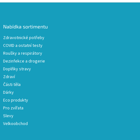
Z
á
p
a
Nabídka sortimentu
t
Zdravotnické potřeby
í
COVID a ostatní testy
Roušky a respirátory
Dezinfekce a drogerie
Doplňky stravy
Zdraví
Části těla
Dárky
Eco produkty
Pro zvířata
Slevy
Velkoobchod