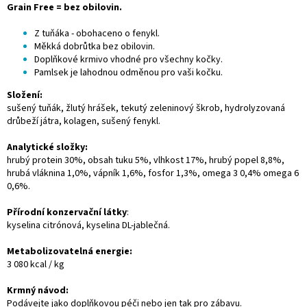
Grain Free = bez obilovin.
Z tuňáka - obohaceno o fenykl.
Měkká dobrůtka bez obilovin.
Doplňkové krmivo vhodné pro všechny kočky.
Pamlsek je lahodnou odměnou pro vaši kočku.
Složení:
sušený tuňák, žlutý hrášek, tekutý zeleninový škrob, hydrolyzovaná
drůbeží játra, kolagen, sušený fenykl.
Analytické složky:
hrubý protein 30%, obsah tuku 5%, vlhkost 17%, hrubý popel 8,8%,
hrubá vláknina 1,0%, vápník 1,6%, fosfor 1,3%, omega 3 0,4% omega 6
0,6%.
Přírodní konzervační látky
:
kyselina citrónová, kyselina DL-jablečná.
Metabolizovatelná energie:
3 080 kcal / kg
Krmný návod:
Podávejte jako doplňkovou péči nebo jen tak pro zábavu.