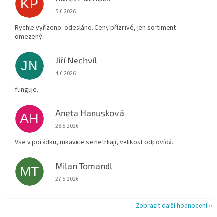
KP
Hodnocení obchodu je 4 z 5 hvězdiček.
5.6.2026
Rychle vyřízeno, odesláno. Ceny příznivé, jen sortiment
omezený.
Jiří Nechvíl
JN
Hodnocení obchodu je 5 z 5 hvězdiček.
4.6.2026
funguje.
Aneta Hanusková
AH
Hodnocení obchodu je 5 z 5 hvězdiček.
28.5.2026
Vše v pořádku, rukavice se netrhají, velikost odpovídá.
Milan Tomandl
MT
Hodnocení obchodu je 5 z 5 hvězdiček.
27.5.2026
Zobrazit další hodnocení