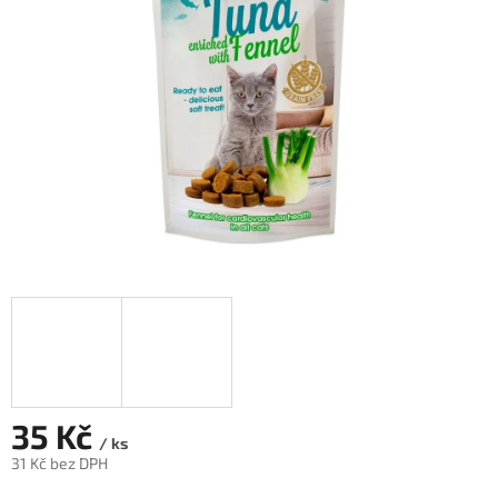
hvězdiček.
35 Kč
/ ks
31 Kč bez DPH
Měrná