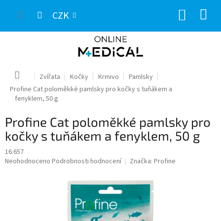
Přejít
NÁKUP
na
CZK
obsah
KOŠÍK
Domů
Zvířata
Kočky
Krmivo
Pamlsky
Profine Cat poloměkké pamlsky pro kočky s tuňákem a
fenyklem, 50 g
Profine Cat poloměkké pamlsky pro
kočky s tuňákem a fenyklem, 50 g
16.657
Průměrné
Neohodnoceno
Podrobnosti hodnocení
Značka:
Profine
hodnocení
produktu
je
0,0
z
5