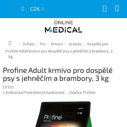
Přejít
NÁKUP
na
CZK
obsah
KOŠÍK
Domů
Zvířata
Psi
Krmivo
Granule
Dospělý pes
Profine Adult krmivo pro dospělé psy s jehněčím a brambory, 3
kg
Profine Adult krmivo pro dospělé
psy s jehněčím a brambory, 3 kg
13.532
Průměrné
1 hodnocení
Podrobnosti hodnocení
Značka:
Profine
hodnocení
produktu
je
5,0
z
5