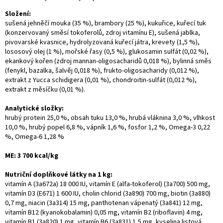
Složení:
sušená jehněčí mouka (35 %), brambory (25 %), kukuřice, kuřecí tuk
(konzervovaný směsí tokoferolů, zdroj vitamínu E), sušená jablka,
pivovarské kvasnice, hydrolyzovaná kuřecí játra, krevety (1,5 %),
lososový olej (1 %), mořské řasy (0,5 %), glukosamin sulfát (0,02 %),
ekankový kořen (zdroj mannan-oligosacharidů 0,018 %), bylinná směs
(fenykl, bazalka, šalvěj 0,018 %), frukto-oligosacharidy (0,012 %),
extrakt z Yucca schidigera (0,01 %), chondroitin-sulfát (0,012 %),
extrakt z měsíčku (0,01 %).
Analytické složky:
hrubý protein 25,0 %, obsah tuku 13,0 %, hrubá vláknina 3,0 %, vlhkost
10,0 %, hrubý popel 6,8 %, vápník 1,6 %, fosfor 1,2 %, Omega-3 0,22
%, Omega-6 1,28 %
ME: 3 700 kcal/kg
Nutriční doplňkové látky na 1 kg:
vitamín A (3a672a) 18 000 IU, vitamín E (alfa-tokoferol) (3a700) 500 mg,
vitamín D3 (E671) 1 600 IU, cholin chlorid (3a890) 700 mg, biotin (3a880)
0,7 mg, niacin (3a314) 15 mg, panthotenan vápenatý (3a841) 12 mg,
vitamín B12 (kyanokobalamin) 0,05 mg, vitamín B2 (riboflavin) 4 mg,
vitamín B1 (3a820) 1 mg, vitamín B6 (3a831) 1,5 mg, kyselina listová