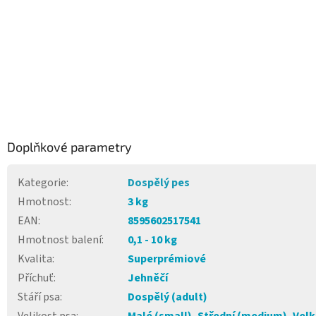
Doplňkové parametry
Kategorie
:
Dospělý pes
Hmotnost
:
3 kg
EAN
:
8595602517541
Hmotnost balení
:
0,1 - 10 kg
Kvalita
:
Superprémiové
Příchuť
:
Jehněčí
Stáří psa
:
Dospělý (adult)