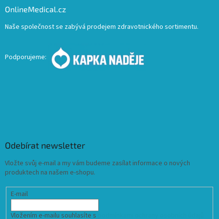
OnlineMedical.cz
Naše společnost se zabývá prodejem zdravotnického sortimentu.
Podporujeme:
Odebírat newsletter
Vložte svůj e-mail a my vám budeme zasílat informace o nových
produktech na našem e-shopu.
E-mail
Vložením e-mailu souhlasíte s
podmínkami ochrany osobních údajů