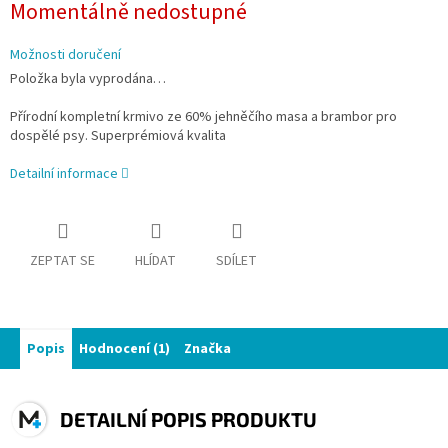
Momentálně nedostupné
cena:
Možnosti doručení
Položka byla vyprodána…
Přírodní kompletní krmivo ze 60% jehněčího masa a brambor pro
dospělé psy. Superprémiová kvalita
Detailní informace
ZEPTAT SE
HLÍDAT
SDÍLET
Popis
Hodnocení (1)
Značka
DETAILNÍ POPIS PRODUKTU