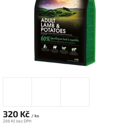
hvězdiček.
320 Kč
/ ks
286 Kč bez DPH
Měrná