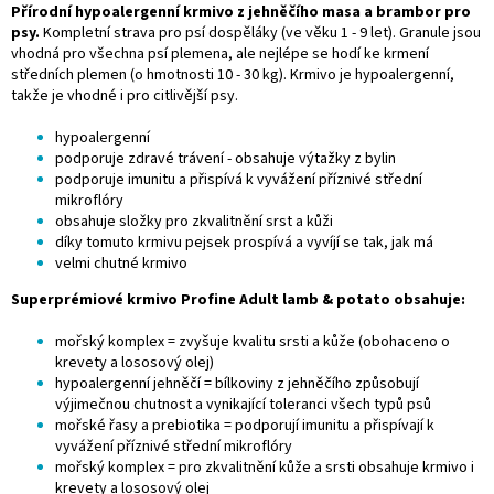
Přírodní hypoalergenní krmivo z jehněčího masa a brambor pro
psy.
Kompletní strava pro psí dospěláky (ve věku 1 - 9 let). Granule jsou
vhodná pro všechna psí plemena, ale nejlépe se hodí ke krmení
středních plemen (o hmotnosti 10 - 30 kg).
Krmivo je hypoalergenní,
takže je vhodné i pro citlivější psy.
hypoalergenní
podporuje zdravé trávení - obsahuje výtažky z bylin
podporuje imunitu a přispívá k vyvážení příznivé střední
mikroflóry
obsahuje složky pro zkvalitnění srst a kůži
díky tomuto krmivu pejsek prospívá a vyvíjí se tak, jak má
velmi chutné krmivo
Superprémiové krmivo Profine Adult lamb & potato obsahuje:
mořský komplex = zvyšuje kvalitu srsti a kůže (obohaceno o
krevety a lososový olej)
hypoalergenní jehněčí = bílkoviny z jehněčího způsobují
výjimečnou chutnost a vynikající toleranci všech typů psů
mořské řasy a prebiotika = podporují imunitu a přispívají k
vyvážení příznivé střední mikroflóry
mořský komplex = pro zkvalitnění kůže a srsti obsahuje krmivo i
krevety a lososový olej