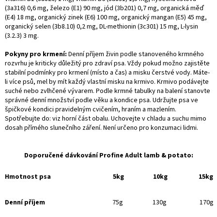
(3a316) 0,6 mg, železo (E1) 90 mg, jód (3b201) 0,7 mg, organická měď
(E4) 18 mg, organický zinek (E6) 100 mg, organický mangan (E5) 45 mg,
organický selen (3b8.10) 0,2 mg, DL-methionin (3c301) 15 mg, L-lysin
(3.2.3) 3 mg.
Pokyny pro krmení:
Denní příjem živin podle stanoveného krmného
rozvrhu je kriticky důležitý pro zdraví psa. Vždy pokud možno zajistěte
stabilní podmínky pro krmení (místo a čas) a misku čerstvé vody. Máte-
li více psů, mel by mít každý vlastní misku na krmivo. Krmivo podávejte
suché nebo zvlhčené vývarem. Podle krmné tabulky na balení stanovte
správné denní množství podle věku a kondice psa. Udržujte psa ve
špičkové kondici pravidelným cvičením, hraním a mazlením.
Spotřebujte do: viz horní část obalu. Uchovejte v chladu a suchu mimo
dosah přímého slunečního záření. Není určeno pro konzumaci lidmi.
Doporučené dávkování Profine Adult lamb & potato:
Hmotnost psa
5kg
10kg
15kg
Denní příjem
75g
130g
170g