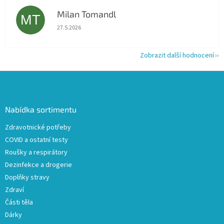
Milan Tomandl
MT
Hodnocení obchodu je 5 z 5 hvězdiček.
27.5.2026
Zobrazit další hodnocení
Z
á
p
a
Nabídka sortimentu
t
Zdravotnické potřeby
í
COVID a ostatní testy
Roušky a respirátory
Dezinfekce a drogerie
Doplňky stravy
Zdraví
Části těla
Dárky