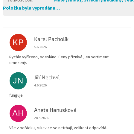
Velikost psa
:
Malé (small), Střední (medium), Velké
Položka byla vyprodána…
Karel Pacholík
KP
Hodnocení obchodu je 4 z 5 hvězdiček.
5.6.2026
Rychle vyřízeno, odesláno. Ceny příznivé, jen sortiment
omezený.
Jiří Nechvíl
JN
Hodnocení obchodu je 5 z 5 hvězdiček.
4.6.2026
funguje.
Aneta Hanusková
AH
Hodnocení obchodu je 5 z 5 hvězdiček.
28.5.2026
Vše v pořádku, rukavice se netrhají, velikost odpovídá.