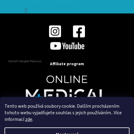
Sledovat na Instagramu
Vytvořil Shoptet Premium
Affiliate program
Tento web používá soubory cookie. Dalším procházením
Copyright 2025
OnlineMedical.cz
. Všechna práva
tohoto webu vyjadřujete souhlas s jejich používáním.. Více
vyhrazena.
informací
zde
.
Vytvořil a marketingově zajišťuje
HyperGroup.cz