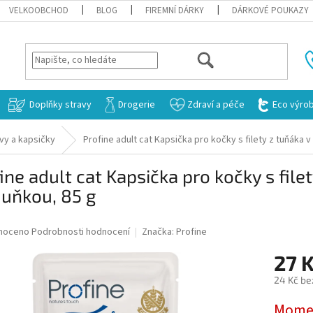
VELKOOBCHOD
BLOG
FIREMNÍ DÁRKY
DÁRKOVÉ POUKAZY
HLEDAT
Doplňky stravy
Drogerie
Zdraví a péče
Eco výro
vy a kapsičky
Profine adult cat Kapsička pro kočky s filety z tuňáka 
ine adult cat Kapsička pro kočky s filet
uňkou, 85 g
né
noceno
Podrobnosti hodnocení
Značka:
Profine
ní
27 
u
24 Kč be
Měrná
Momen
cena: