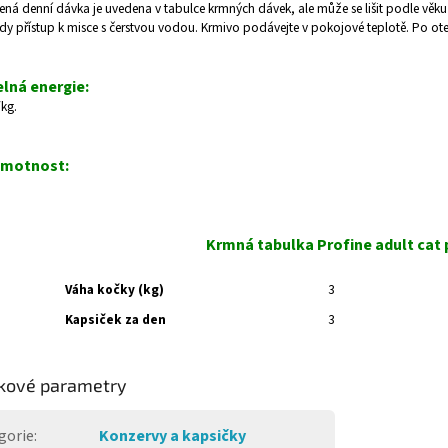
á denní dávka je uvedena v tabulce krmných dávek, ale může se lišit podle věku va
y přístup k misce s čerstvou vodou. Krmivo podávejte v pokojové teplotě. Po otev
elná energie:
/kg.
hmotnost:
Krmná tabulka Profine adult cat 
Váha kočky (kg)
3
Kapsiček za den
3
kové parametry
gorie
:
Konzervy a kapsičky