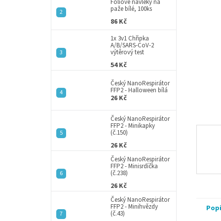
a
Fóliové návleky na
hvězdič
paže bílé, 100ks
n
86 Kč
e
l
1x 3v1 Chřipka
A/B/SARS-CoV-2
výtěrový test
54 Kč
Český NanoRespirátor
FFP2 - Halloween bílá
26 Kč
Český NanoRespirátor
FFP2 - Minikapky
(č.150)
26 Kč
Český NanoRespirátor
FFP2 - Minisrdíčka
(č.238)
26 Kč
Český NanoRespirátor
FFP2 - Minihvězdy
Pop
(č.43)