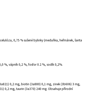
nocelulóza, 0,75 % sušené bylinky (meduňka, heřmánek, šanta
3,0 %, vápník 0,2 %, fosfor 0.2 %, sodík 0,2%.
3a821) 0,2 mg, biotin (3a880) 0,1 mg, zinek (3b606) 3 mg,
1) 0,2 mg, taurin (3a370) 240 mg. Obsahuje přírodní