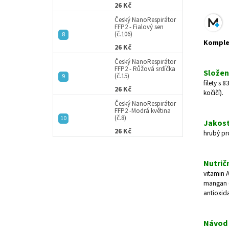
26 Kč
Český NanoRespirátor
FFP2 - Fialový sen
(č.106)
Komplet
26 Kč
Český NanoRespirátor
FFP2 - Růžová srdíčka
Složen
(č.15)
filety s
26 Kč
kočičí).
Český NanoRespirátor
FFP2 -Modrá květina
(č.8)
Jakost
26 Kč
hrubý pr
Nutričn
vitamin 
mangan (
antioxida
Návod 