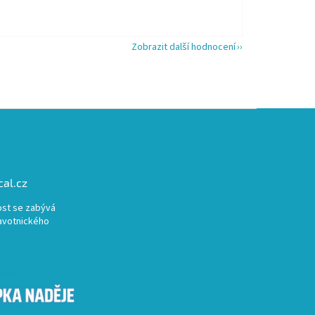
Zobrazit další hodnocení
al.cz
st se zabývá
avotnického