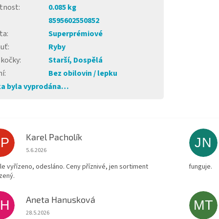
tnost
:
0.085 kg
8595602550852
ta
:
Superprémiové
huť
:
Ryby
 kočky
:
Starší, Dospělá
ní
:
Bez obilovin / lepku
a byla vyprodána…
Karel Pacholík
KP
JN
Hodnocení obchodu je 4 z 5 hvězdiček.
5.6.2026
le vyřízeno, odesláno. Ceny příznivé, jen sortiment
funguje.
zený.
Aneta Hanusková
AH
MT
Hodnocení obchodu je 5 z 5 hvězdiček.
28.5.2026