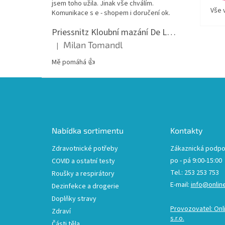
jsem toho užila. Jinak vše chválím.
Vše 
Komunikace s e - shopem i doručení ok.
Priessnitz Kloubní mazání De Luxe, 200ml
Milan Tomandl
|
Hodnocení produktu je 5 z 5 hvězdiček.
Mě pomáhá 👍
Z
á
p
a
t
Nabídka sortimentu
Kontakty
í
Zdravotnické potřeby
Zákaznická podpo
po - pá 9:00-15:00
COVID a ostatní testy
Tel.: 253 253 753
Roušky a respirátory
E-mail:
info@onlin
Dezinfekce a drogerie
Doplňky stravy
Provozovatel: Onl
Zdraví
s.r.o.
Části těla