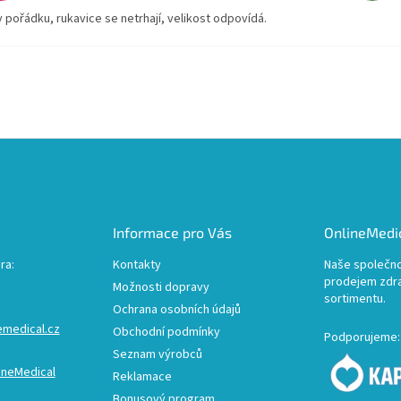
v pořádku, rukavice se netrhají, velikost odpovídá.
Informace pro Vás
OnlineMedic
ra:
Kontakty
Naše společno
prodejem zdr
Možnosti dopravy
sortimentu.
Ochrana osobních údajů
emedical.cz
Obchodní podmínky
Podporujeme:
Seznam výrobců
ineMedical
Reklamace
Bonusový program