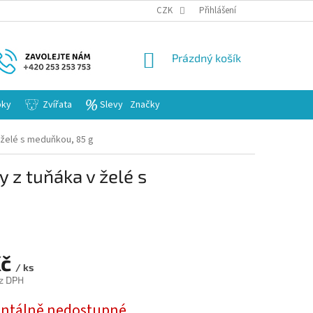
KARIERA
CZK
Přihlášení
NÁKUPNÍ
Prázdný košík
KOŠÍK
bky
Zvířata
Slevy
Značky
v želé s meduňkou, 85 g
y z tuňáka v želé s
Kč
/ ks
z DPH
tálně nedostupné