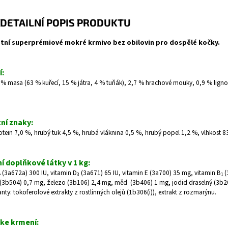
DETAILNÍ POPIS PRODUKTU
ní superprémiové mokré krmivo bez obilovin pro dospělé kočky.
í:
 83% masa (63 % kuřecí, 15 % játra, 4 % tuňák), 2,7 % hrachové mouky, 0,9 % lig
ní znaky:
otein 7,0 %, hrubý tuk 4,5 %, hrubá vláknina 0,5 %, hrubý popel 1,2 %, vlhkost 8
í doplňkové látky v 1 kg:
A (3a672a) 300 IU, vitamin D
(3a671) 65 IU, vitamin E (3a700) 35 mg, vitamin B
(
3
1
3b504) 0,7 mg, železo (3b106) 2,4 mg, měď (3b406) 1 mg, jodid draselný (3b20
nty: tokoferolové extrakty z rostlinných olejů (1b306(i)), extrakt z rozmarýnu.
ke krmení: