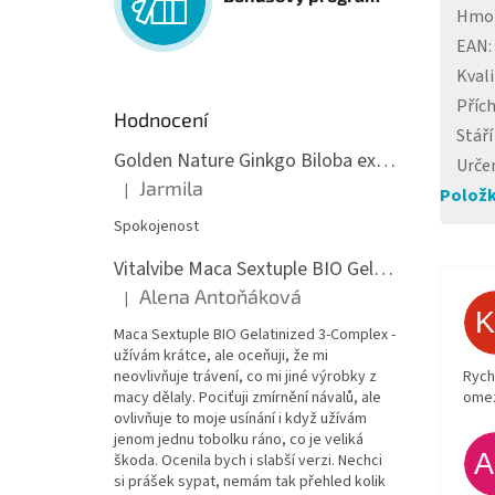
Hmo
EAN
:
Kvali
Příc
Hodnocení
Stáří
Golden Nature Ginkgo Biloba extrakt 50:1 60mg, 100 kapslí
Urče
Jarmila
|
Položk
Hodnocení produktu je 5 z 5 hvězdiček.
Spokojenost
Vitalvibe Maca Sextuple BIO Gelatinized 3-Complex, 60 kapslí
Alena Antoňáková
|
Hodnocení produktu je 5 z 5 hvězdiček.
Maca Sextuple BIO Gelatinized 3-Complex -
užívám krátce, ale oceňuji, že mi
Rych
neovlivňuje trávení, co mi jiné výrobky z
ome
macy dělaly. Pociťuji zmírnění návalů, ale
ovlivňuje to moje usínání i když užívám
jenom jednu tobolku ráno, co je veliká
škoda. Ocenila bych i slabší verzi. Nechci
si prášek sypat, nemám tak přehled kolik