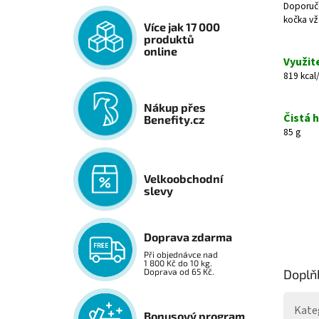
Doporučen
kočka vžd
Více jak 17 000
produktů
online
Využit
819 kcal
Nákup přes
Čistá 
Benefity.cz
85 g
Velkoobchodní
slevy
Doprava zdarma
Při objednávce nad
1 800 Kč do 10 kg.
Doplň
Doprava od 65 Kč.
Kate
Bonusový program