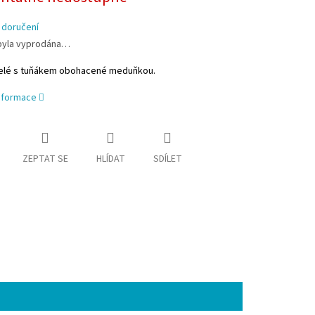
 doručení
byla vyprodána…
 želé s tuňákem obohacené meduňkou.
informace
ZEPTAT SE
HLÍDAT
SDÍLET