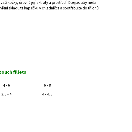
ší kočky, úrovně její aktivity a prostředí. Dbejte, aby měla
ření skladujte kapsičku v chladničce a spotřebujte do tří dnů.
pouch fillets
4 - 6
6 - 8
3,5 - 4
4 - 4,5