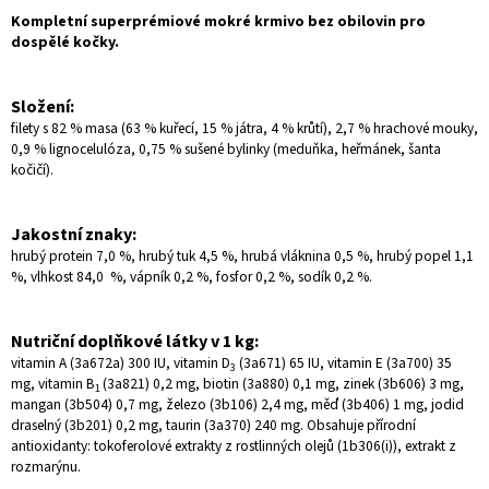
Kompletní superprémiové mokré krmivo bez obilovin pro
dospělé kočky.
Složení:
filety s 82 % masa (63 % kuřecí, 15 % játra, 4 % krůtí), 2,7 % hrachové mouky,
0,9 % lignocelulóza, 0,75 % sušené bylinky (meduňka, heřmánek, šanta
kočičí).
Jakostní znaky:
hrubý protein 7,0 %, hrubý tuk 4,5 %, hrubá vláknina 0,5 %, hrubý popel 1,1
%, vlhkost 84,0 %, vápník 0,2 %, fosfor 0,2 %, sodík 0,2 %.
Nutriční doplňkové látky v 1 kg:
vitamin A (3a672a) 300 IU, vitamin D
(3a671) 65 IU, vitamin E (3a700) 35
3
mg, vitamin B
(3a821) 0,2 mg, biotin (3a880) 0,1 mg, zinek (3b606) 3 mg,
1
mangan (3b504) 0,7 mg, železo (3b106) 2,4 mg, měď (3b406) 1 mg, jodid
draselný (3b201) 0,2 mg, taurin (3a370) 240 mg. Obsahuje přírodní
antioxidanty: tokoferolové extrakty z rostlinných olejů (1b306(i)), extrakt z
rozmarýnu.