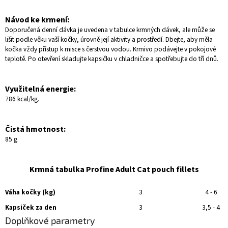
Návod ke krmení:
Doporučená denní dávka je uvedena v tabulce krmných dávek, ale může se
lišit podle věku vaší kočky, úrovně její aktivity a prostředí. Dbejte, aby měla
kočka vždy přístup k misce s čerstvou vodou. Krmivo podávejte v pokojové
teplotě. Po otevření skladujte kapsičku v chladničce a spotřebujte do tří dnů.
Využitelná energie:
786 kcal/kg.
Čistá hmotnost:
85 g
Krmná tabulka Profine Adult Cat pouch fillets
Váha kočky (kg)
3
4 - 6
Kapsiček za den
3
3,5 - 4
Doplňkové parametry