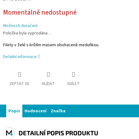
Měrná
Momentálně nedostupné
cena:
Možnosti doručení
Položka byla vyprodána…
Filety v želé s krůtím masem obohacené meduňkou.
Detailní informace
ZEPTAT SE
HLÍDAT
SDÍLET
Popis
Hodnocení
Značka
DETAILNÍ POPIS PRODUKTU