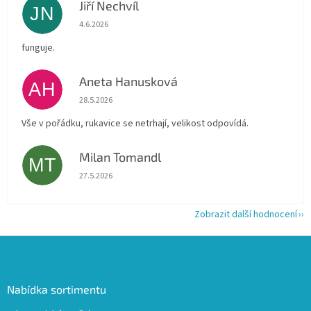
Jiří Nechvíl
JN
Hodnocení obchodu je 5 z 5 hvězdiček.
4.6.2026
funguje.
Aneta Hanusková
AH
Hodnocení obchodu je 5 z 5 hvězdiček.
28.5.2026
Vše v pořádku, rukavice se netrhají, velikost odpovídá.
Milan Tomandl
MT
Hodnocení obchodu je 5 z 5 hvězdiček.
27.5.2026
Zobrazit další hodnocení
Z
á
p
a
Nabídka sortimentu
t