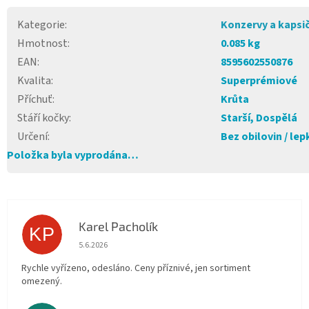
Kategorie
:
Konzervy a kapsi
Hmotnost
:
0.085 kg
EAN
:
8595602550876
Kvalita
:
Superprémiové
Příchuť
:
Krůta
Stáří kočky
:
Starší, Dospělá
Určení
:
Bez obilovin / lep
Položka byla vyprodána…
Karel Pacholík
KP
Hodnocení obchodu je 4 z 5 hvězdiček.
5.6.2026
Rychle vyřízeno, odesláno. Ceny příznivé, jen sortiment
omezený.