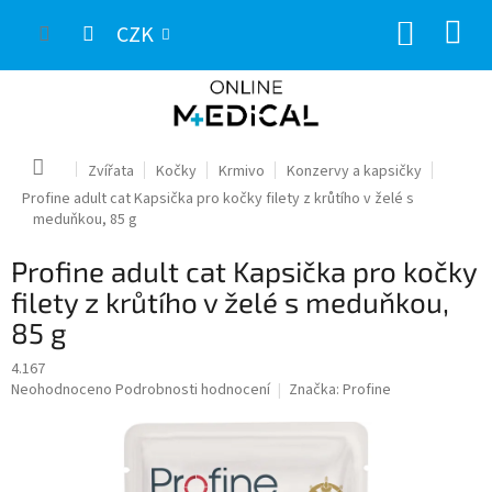
Přejít
NÁKUP
na
CZK
obsah
KOŠÍK
Domů
Zvířata
Kočky
Krmivo
Konzervy a kapsičky
Profine adult cat Kapsička pro kočky filety z krůtího v želé s
meduňkou, 85 g
Profine adult cat Kapsička pro kočky
filety z krůtího v želé s meduňkou,
85 g
4.167
Průměrné
Neohodnoceno
Podrobnosti hodnocení
Značka:
Profine
hodnocení
produktu
je
0,0