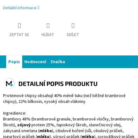
Detailní informace
ZEPTAT SE
HLÍDAT
SDÍLET
Popis
Hodnocení
Značka
DETAILNÍ POPIS PRODUKTU
Proteinové chipsy obsahují 40% méně tuku (než běžné brambrové
chipsy), 22% bílkovin, vysoký obsah vlákniny.
Ingredience:
Brambory 48% (bramborové granule, bramborové vločky, bramborový
škrob),
sójový
protein 25%, tapiokový škrob, slunečnicový olej,
zakysaná smetana (
mléko
), cibulové koření (sůl, cibulový prášek,
jogurtový prášek (
mléko
), sýrový prášek (
mléko
), syrovátkový prášek