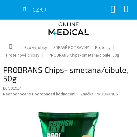
Přejít
NÁKUP
na
CZK
obsah
KOŠÍK
Domů
Eco výrobky
ZDRAVÉ POTRAVINY
Proteiny
Proteinové chipsy
PROBRANS Chips- smetana/cibule, 50g
PROBRANS Chips- smetana/cibule,
50g
ECO91914
Průměrné
Neohodnoceno
Podrobnosti hodnocení
Značka:
PROBRANDS
hodnocení
produktu
je
0,0
z
5
hvězdiček.