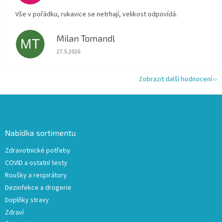
Vše v pořádku, rukavice se netrhají, velikost odpovídá.
Milan Tomandl
MT
Hodnocení obchodu je 5 z 5 hvězdiček.
27.5.2026
Zobrazit další hodnocení
Z
á
p
a
Nabídka sortimentu
t
Zdravotnické potřeby
í
COVID a ostatní testy
Roušky a respirátory
Dezinfekce a drogerie
Doplňky stravy
Zdraví