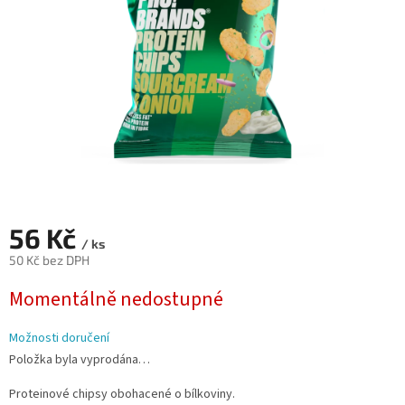
56 Kč
/ ks
50 Kč bez DPH
Měrná
Momentálně nedostupné
cena:
Možnosti doručení
Položka byla vyprodána…
Proteinové chipsy obohacené o bílkoviny.