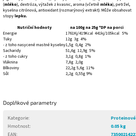
(
mléko
), dextróza, výtažek z kvasnic, aroma (včetně
mléka
), petržel,
kyselina citrónová, antioxidant (rozmarýnový extrakt). Může obsahovat
stopy
lepku.
Nutriční hodnoty
na 100g na 25g *DP na porci
Energie
1761Kj/419Kcal 441kj/105kcal 5%
Tuky
12g 3g 4%
- z toho nasycené mastné kyseliny
1,5g 0,4g 2%
Sacharidy
51,6g 12,9g 5%
- z toho cukry
3,1g 0,8g 1%
Vláknina
7,8g 2,0g
Bílkoviny
22,2g 5,6g 11%
Sůl
2,2g 0,55g 9%
Doplňkové parametry
Kategorie
:
Proteinové
Hmotnost
:
0.05 kg
EAN
:
7350021422