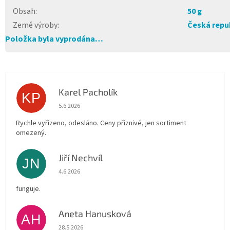
Obsah
:
50 g
Země výroby
:
Česká repu
Položka byla vyprodána…
Karel Pacholík
KP
Hodnocení obchodu je 4 z 5 hvězdiček.
5.6.2026
Rychle vyřízeno, odesláno. Ceny příznivé, jen sortiment
omezený.
Jiří Nechvíl
JN
Hodnocení obchodu je 5 z 5 hvězdiček.
4.6.2026
funguje.
Aneta Hanusková
AH
Hodnocení obchodu je 5 z 5 hvězdiček.
28.5.2026