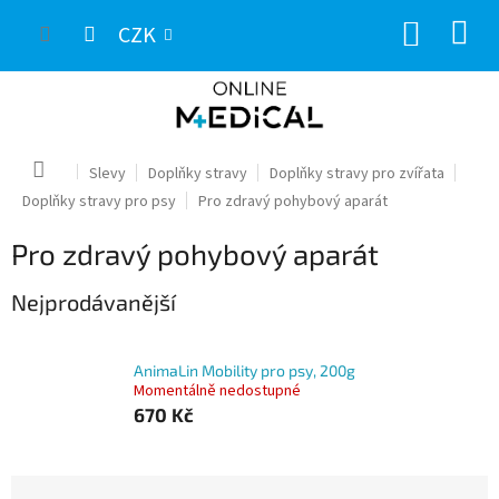
Přejít
NÁKUP
na
CZK
obsah
KOŠÍK
Domů
Slevy
Doplňky stravy
Doplňky stravy pro zvířata
Doplňky stravy pro psy
Pro zdravý pohybový aparát
Pro zdravý pohybový aparát
Nejprodávanější
AnimaLin Mobility pro psy, 200g
Momentálně nedostupné
670 Kč
Ř