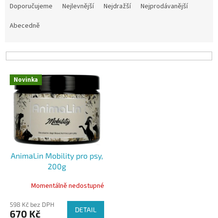
a
Doporučujeme
Nejlevnější
Nejdražší
Nejprodávanější
z
e
Abecedně
n
í
p
r
V
o
Novinka
ý
d
p
u
i
k
s
t
p
ů
r
o
AnimaLin Mobility pro psy,
d
200g
u
k
Momentálně nedostupné
t
ů
598 Kč bez DPH
DETAIL
670 Kč