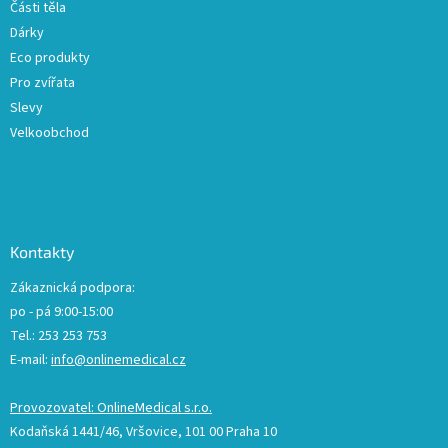
Části těla
i
Dárky
s
u
Eco produkty
Pro zvířata
Slevy
Velkoobchod
Kontakty
Zákaznická podpora:
po - pá 9:00-15:00
Tel.: 253 253 753
E-mail:
info@onlinemedical.cz
Provozovatel: OnlineMedical s.r.o.
Kodaňská 1441/46, Vršovice, 101 00 Praha 10