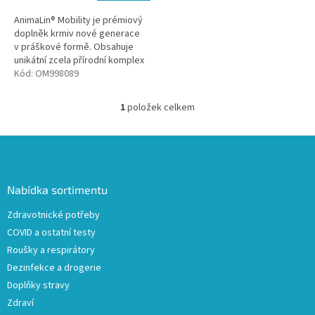
AnimaLin® Mobility je prémiový
doplněk krmiv nové generace
v práškové formě. Obsahuje
unikátní zcela přírodní komplex
vysoce stravitelných zdrojů
Kód:
OM998089
stavebních látek pro...
1
položek celkem
O
v
l
Z
á
á
d
p
a
a
Nabídka sortimentu
c
t
í
Zdravotnické potřeby
í
p
COVID a ostatní testy
r
v
Roušky a respirátory
k
Dezinfekce a drogerie
y
Doplňky stravy
v
ý
Zdraví
p