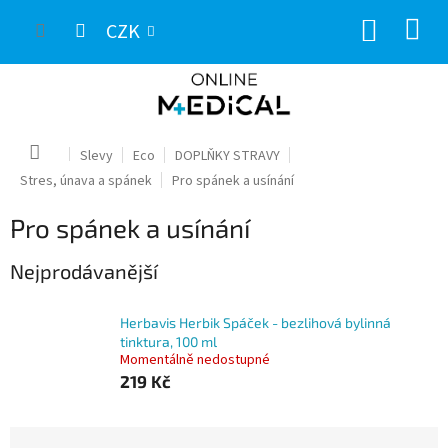
Přejít
NÁKUP
na
CZK
obsah
KOŠÍK
Domů
Slevy
Eco
DOPLŇKY STRAVY
Stres, únava a spánek
Pro spánek a usínání
Pro spánek a usínání
Nejprodávanější
Herbavis Herbik Spáček - bezlihová bylinná
tinktura, 100 ml
Momentálně nedostupné
219 Kč
Ř