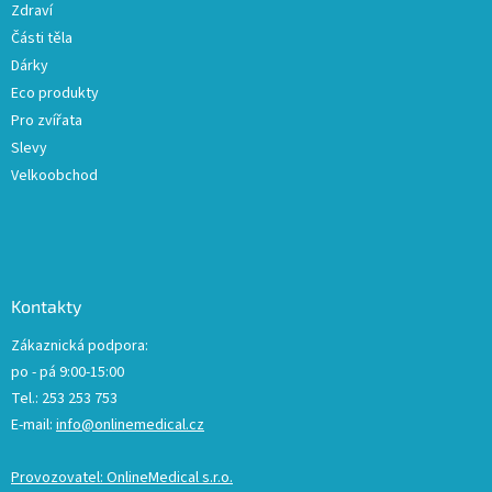
ý
Zdraví
p
Části těla
i
Dárky
s
u
Eco produkty
Pro zvířata
Slevy
Velkoobchod
Kontakty
Zákaznická podpora:
po - pá 9:00-15:00
Tel.: 253 253 753
E-mail:
info@onlinemedical.cz
Provozovatel: OnlineMedical s.r.o.