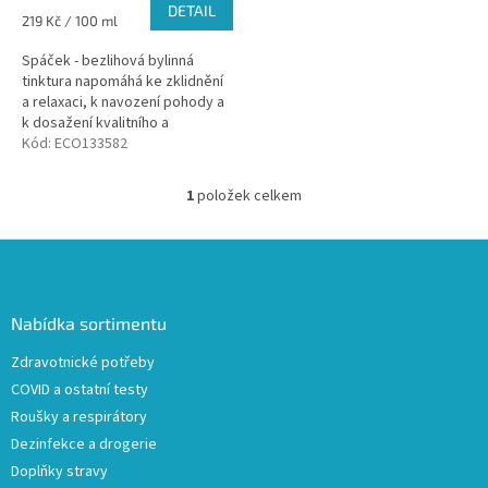
DETAIL
Měrná
219 Kč / 100 ml
cena:
Spáček - bezlihová bylinná
tinktura napomáhá ke zklidnění
a relaxaci, k navození pohody a
k dosažení kvalitního a
plnohodnotného spánku.
Kód:
ECO133582
Vhodný pro děti od 3 let i
dospělé.
1
položek celkem
O
v
l
Z
á
á
d
p
a
a
Nabídka sortimentu
c
t
í
Zdravotnické potřeby
í
p
COVID a ostatní testy
r
v
Roušky a respirátory
k
Dezinfekce a drogerie
y
Doplňky stravy
v