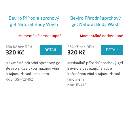
Beviro Přírodní sprchový
Beviro Přírodní sprchový
gel Natural Body Wash
gel Natural Body Wash
1918
Bohemian Spirit
Momentálně nedostupné
Momentálně nedostupné
264 Kč bez DPH
264 Kč bez DPH
DETAIL
DETAIL
320 Kč
320 Kč
Maximálně přírodní sprchový gel
Maximálně přírodní sprchový gel
Beviro s klasickou mužnou vůní
Beviro s osvěžující sladce
a tajnou zbraní: lanolinem.
kořeněnou vůní a tajnou zbraní:
Kód:
GS-P28462
lanolinem.
Kód:
BV418