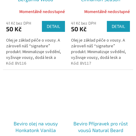
Momentálně nedostupné
Momentálně nedostupné
41 Kč bez DPH
41 Kč bez DPH
DETAIL
DETAIL
50 Kč
50 Kč
Olej je základ péče o vousy. A
Olej je základ péče o vousy. A
zároveň náš “signature”
zároveň náš “signature”
produkt. Minimalizuje svědění,
produkt. Minimalizuje svědění,
vyživuje vousy, dodá lesk a
vyživuje vousy, dodá lesk a
příjemně voní. Smíchali jsme v
Kód:
BV116
příjemně voní. Smíchali jsme v
Kód:
BV117
něm 5 kvalitních olejů - rýžový,...
něm 5 kvalitních olejů - rýžový,...
Beviro olej na vousy
Beviro Přípravek pro růst
Honkatonk Vanilla
vousů Natural Beard