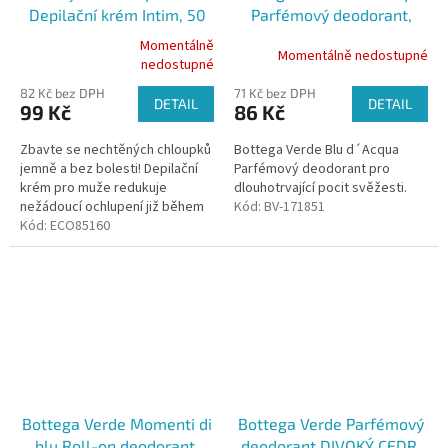
Depilační krém Intim, 50
Parfémový deodorant,
ml
150ml
Momentálně
Momentálně nedostupné
Průměrné
nedostupné
hodnocení
82 Kč bez DPH
71 Kč bez DPH
produktu
DETAIL
DETAIL
99 Kč
86 Kč
je
5,0
Zbavte se nechtěných chloupků
Bottega Verde Blu d´Acqua
z
jemně a bez bolesti! Depilační
Parfémový deodorant pro
5
krém pro muže redukuje
dlouhotrvající pocit svěžesti.
hvězdiček.
nežádoucí ochlupení již během
Kód:
BV-171851
několika minut Veganské
Kód:
ECO85160
složení, vhodné pro citlivou
pokožku
Bottega Verde Momenti di
Bottega Verde Parfémový
blu Roll-on deodorant,
deodorant DIVOKÝ CEDR,