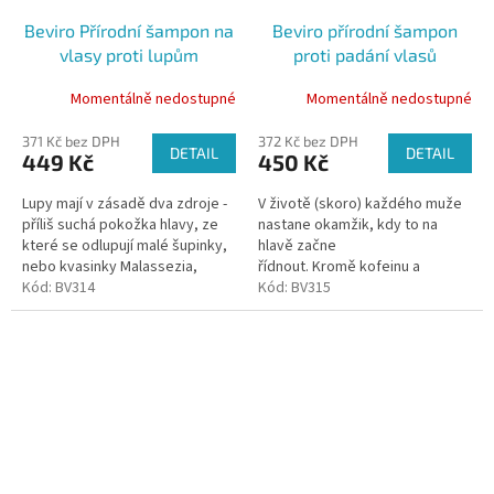
Beviro Přírodní šampon na
Beviro přírodní šampon
vlasy proti lupům
proti padání vlasů
Momentálně nedostupné
Momentálně nedostupné
371 Kč bez DPH
372 Kč bez DPH
DETAIL
DETAIL
449 Kč
450 Kč
Lupy mají v zásadě dva zdroje -
V životě (skoro) každého muže
příliš suchá pokožka hlavy, ze
nastane okamžik, kdy to na
které se odlupují malé šupinky,
hlavě začne
nebo kvasinky Malassezia,
řídnout. Kromě kofeinu a
jejichž přemnožení může
Kód:
BV314
guarany, které dodávají více
Kód:
BV315
způsobovat záněty a tím pádem
energie vlasovým buňkám a
i...
zmírňují negativní účinky...