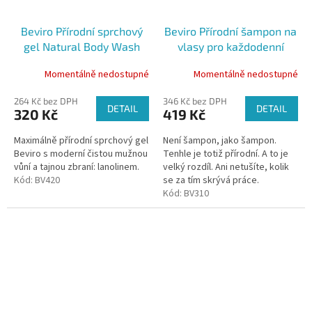
Beviro Přírodní sprchový
Beviro Přírodní šampon na
gel Natural Body Wash
vlasy pro každodenní
Metropolitan
použití
Momentálně nedostupné
Momentálně nedostupné
264 Kč bez DPH
346 Kč bez DPH
DETAIL
DETAIL
320 Kč
419 Kč
Maximálně přírodní sprchový gel
Není šampon, jako šampon.
Beviro s moderní čistou mužnou
Tenhle je totiž přírodní. A to je
vůní a tajnou zbraní: lanolinem.
velký rozdíl. Ani netušíte, kolik
Kód:
BV420
se za tím skrývá práce.
Kód:
BV310