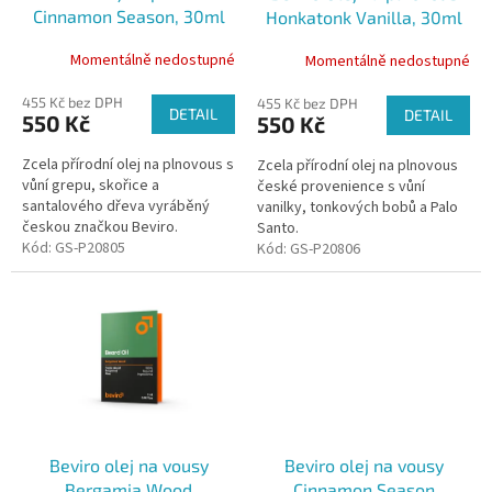
d
Cinnamon Season, 30ml
Honkatonk Vanilla, 30ml
u
k
Momentálně nedostupné
Momentálně nedostupné
t
ů
455 Kč bez DPH
455 Kč bez DPH
DETAIL
DETAIL
550 Kč
550 Kč
Zcela přírodní olej na plnovous s
Zcela přírodní olej na plnovous
vůní grepu, skořice a
české provenience s vůní
santalového dřeva vyráběný
vanilky, tonkových bobů a Palo
českou značkou Beviro.
Santo.
Kód:
GS-P20805
Kód:
GS-P20806
Beviro olej na vousy
Beviro olej na vousy
Bergamia Wood
Cinnamon Season