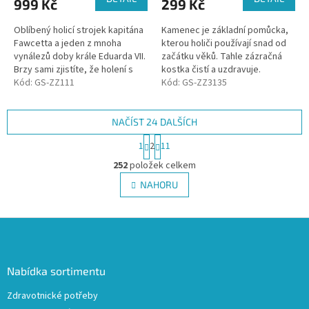
999 Kč
299 Kč
Oblíbený holicí strojek kapitána
Kamenec je základní pomůcka,
Fawcetta a jeden z mnoha
kterou holiči používají snad od
vynálezů doby krále Eduarda VII.
začátku věků. Tahle zázračná
Brzy sami zjistíte, že holení s
kostka čistí a uzdravuje.
ním je slast a výsledek je
Kód:
GS-ZZ111
Kód:
GS-ZZ3135
nenapadnutelný.
NAČÍST 24 DALŠÍCH
S
1
2
11
t
O
r
252
položek celkem
v
á
l
NAHORU
n
á
k
d
o
v
Z
a
á
c
á
n
í
p
í
p
a
Nabídka sortimentu
r
t
v
Zdravotnické potřeby
í
k