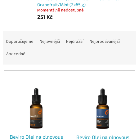
Grapefruit/Mint (2x65 g)
Momentálně nedostupné
251 Kč
Ř
a
Doporučujeme
Nejlevnější
Nejdražší
Nejprodávanější
z
e
Abecedně
n
í
p
r
V
o
ý
d
p
u
i
k
s
t
p
ů
r
o
Beviro Olej na plnovous
Beviro Olej na plnovous