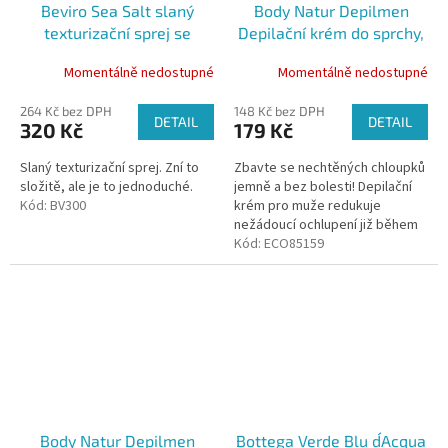
Beviro Sea Salt slaný
Body Natur Depilmen
texturizační sprej se
Depilační krém do sprchy,
střední fixací, 250ml
200 ml
Momentálně nedostupné
Momentálně nedostupné
264 Kč bez DPH
148 Kč bez DPH
DETAIL
DETAIL
320 Kč
179 Kč
Slaný texturizační sprej. Zní to
Zbavte se nechtěných chloupků
složitě, ale je to jednoduché.
jemně a bez bolesti! Depilační
Kód:
BV300
krém pro muže redukuje
nežádoucí ochlupení již během
několika minut Veganské
Kód:
ECO85159
složení, vhodné pro citlivou
pokožku
Body Natur Depilmen
Bottega Verde Blu d´Acqua