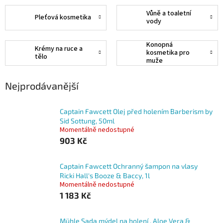
Vůně a toaletní
Pleťová kosmetika
vody
Konopná
Krémy na ruce a
kosmetika pro
tělo
muže
Nejprodávanější
Captain Fawcett Olej před holením Barberism by
Sid Sottung, 50ml
Momentálně nedostupné
903 Kč
Captain Fawcett Ochranný šampon na vlasy
Ricki Hall's Booze & Baccy, 1l
Momentálně nedostupné
1 183 Kč
Mühle Sada mýdel na holení , Aloe Vera &