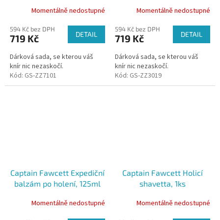
hřebínku na knír -
hřebínku na knír -
Momentálně nedostupné
Momentálně nedostupné
Booze & Baccy
Expedition Strength
594 Kč bez DPH
594 Kč bez DPH
DETAIL
DETAIL
719 Kč
719 Kč
Dárková sada, se kterou váš
Dárková sada, se kterou váš
knír nic nezaskočí.
knír nic nezaskočí.
Kód:
GS-ZZ7101
Kód:
GS-ZZ3019
Captain Fawcett Expediční
Captain Fawcett Holicí
balzám po holení, 125ml
shavetta, 1ks
Momentálně nedostupné
Momentálně nedostupné