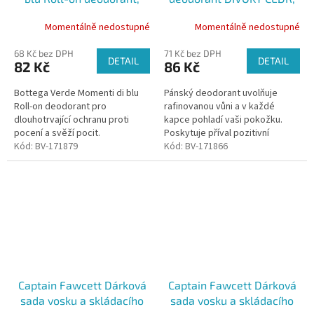
50ml
150 ml
Momentálně nedostupné
Momentálně nedostupné
68 Kč bez DPH
71 Kč bez DPH
DETAIL
DETAIL
82 Kč
86 Kč
Bottega Verde Momenti di blu
Pánský deodorant uvolňuje
Roll-on deodorant pro
rafinovanou vůni a v každé
dlouhotrvající ochranu proti
kapce pohladí vaši pokožku.
pocení a svěží pocit.
Poskytuje příval pozitivní
Kód:
BV-171879
energie a pocit aromatické
Kód:
BV-171866
pohody, která přetrvá po celý
den.
Captain Fawcett Dárková
Captain Fawcett Dárková
sada vosku a skládacího
sada vosku a skládacího