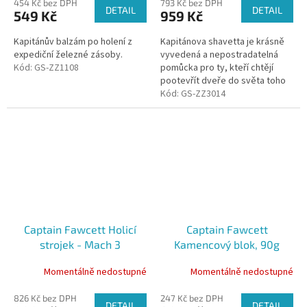
454 Kč bez DPH
793 Kč bez DPH
DETAIL
DETAIL
549 Kč
959 Kč
Kapitánův balzám po holení z
Kapitánova shavetta je krásně
expediční železné zásoby.
vyvedená a nepostradatelná
Kód:
GS-ZZ1108
pomůcka pro ty, kteří chtějí
pootevřít dveře do světa toho
nejklasičtějšího mokrého holení.
Kód:
GS-ZZ3014
Captain Fawcett Holicí
Captain Fawcett
strojek - Mach 3
Kamencový blok, 90g
Momentálně nedostupné
Momentálně nedostupné
826 Kč bez DPH
247 Kč bez DPH
DETAIL
DETAIL