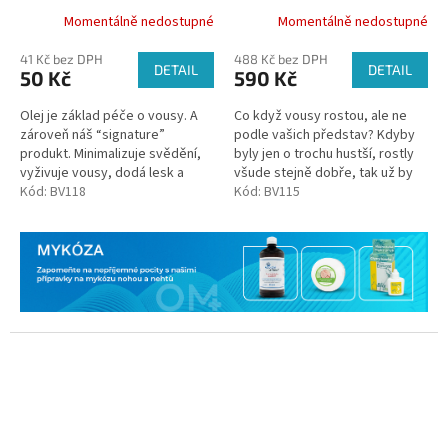
Booster, 30ml
Momentálně nedostupné
Momentálně nedostupné
41 Kč bez DPH
488 Kč bez DPH
DETAIL
DETAIL
50 Kč
590 Kč
Olej je základ péče o vousy. A
Co když vousy rostou, ale ne
zároveň náš “signature”
podle vašich představ? Kdyby
produkt. Minimalizuje svědění,
byly jen o trochu hustší, rostly
vyživuje vousy, dodá lesk a
všude stejně dobře, tak už by
příjemně voní. Smíchali jsme v
Kód:
BV118
to bylo úplně ono.
Kód:
BV115
něm 5 kvalitních olejů - rýžový,...