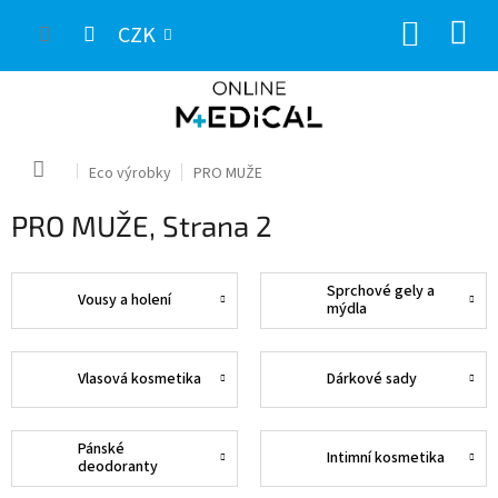
Přejít
NÁKUP
na
CZK
obsah
KOŠÍK
Domů
Eco výrobky
PRO MUŽE
PRO MUŽE
, Strana 2
Sprchové gely a
Vousy a holení
mýdla
Vlasová kosmetika
Dárkové sady
Pánské
Intimní kosmetika
deodoranty