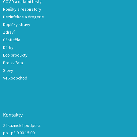
COVID a ostatní testy
y
v
Roušky a respirátory
ý
Dezinfekce a drogerie
p
Doplňky stravy
i
s
Zdraví
u
Části těla
Dárky
Eco produkty
Pro zvířata
Slevy
Velkoobchod
Kontakty
Zákaznická podpora:
po - pá 9:00-15:00