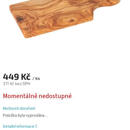
449 Kč
/ ks
371 Kč bez DPH
Měrná
Momentálně nedostupné
cena:
Možnosti doručení
Položka byla vyprodána…
Detailní informace