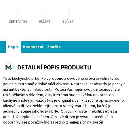
ZEPTAT SE
HLÍDAT
SDÍLET
Popis
Hodnocení
Značka
DETAILNÍ POPIS PRODUKTU
Toto kuchyňské prkénko vyrobené z olivového dřeva je velmi tvrdé,
pevné a extrémně odolné vůči vlhkosti. Nepraská, neabsorbuje pachy a
má antibakteriální vlastnosti. Potěší Vás nejen svou užitečností, ale
také pěkným vzhledem, díky kterému bude skvělou dekorací do
kuchyně a jídelny. Každý kus je originál a vznikl z ručně opracovaného
olivového dřeva. Nehledejte proto stejný tvar a barvu, každý je
jedinečný stejně jako lidská DNA. Olivovník roste i několik set let a
pokud už neplodí, je kácen. Olivové dřevo je vysoce oceňováno
odborníky a je považováno za jedno z nejlepších na světě!