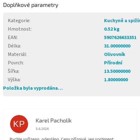
Doplňkové parametry
Kategorie
:
Kuchyně a spiží
Hmotnost
:
0.52 kg
EAN
:
5907626633351
Délka
:
31.00000000
Materiál
:
Olivovník
Povrch
:
Přírodní
Šířka
:
13.50000000
Výška
:
1.80000000
Položka byla vyprodána…
Karel Pacholík
KP
Hodnocení obchodu je 4 z 5 hvězdiček.
5.6.2026
Rychle vyřízeno, odesláno. Ceny příznivé, jen sortiment