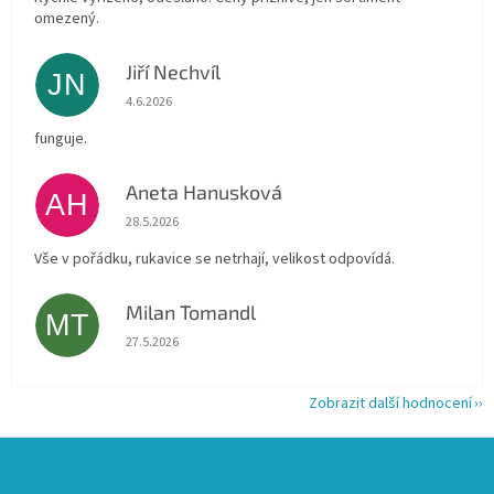
omezený.
Jiří Nechvíl
JN
Hodnocení obchodu je 5 z 5 hvězdiček.
4.6.2026
funguje.
Aneta Hanusková
AH
Hodnocení obchodu je 5 z 5 hvězdiček.
28.5.2026
Vše v pořádku, rukavice se netrhají, velikost odpovídá.
Milan Tomandl
MT
Hodnocení obchodu je 5 z 5 hvězdiček.
27.5.2026
Zobrazit další hodnocení
Z
á