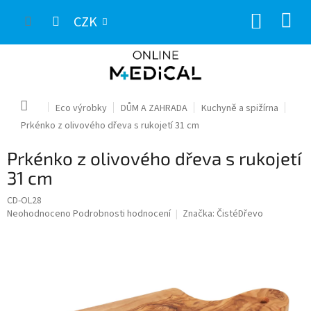
Přejít
NÁKUP
na
CZK
obsah
KOŠÍK
Domů
Eco výrobky
DŮM A ZAHRADA
Kuchyně a spižírna
Prkénko z olivového dřeva s rukojetí 31 cm
Prkénko z olivového dřeva s rukojetí
31 cm
CD-OL28
Průměrné
Neohodnoceno
Podrobnosti hodnocení
Značka:
ČistéDřevo
hodnocení
produktu
je
0,0
z
5
hvězdiček.