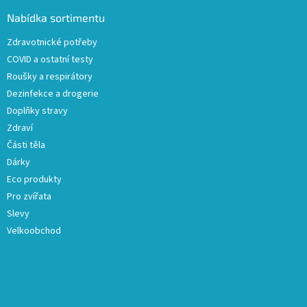
p
a
Nabídka sortimentu
t
Zdravotnické potřeby
í
COVID a ostatní testy
Roušky a respirátory
Dezinfekce a drogerie
Doplňky stravy
Zdraví
Části těla
Dárky
Eco produkty
Pro zvířata
Slevy
Velkoobchod