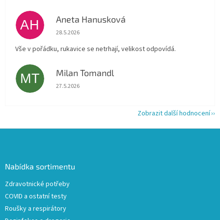
Aneta Hanusková
AH
Hodnocení obchodu je 5 z 5 hvězdiček.
28.5.2026
Vše v pořádku, rukavice se netrhají, velikost odpovídá.
Milan Tomandl
MT
Hodnocení obchodu je 5 z 5 hvězdiček.
27.5.2026
Zobrazit další hodnocení
Z
á
p
a
Nabídka sortimentu
t
Zdravotnické potřeby
í
COVID a ostatní testy
Roušky a respirátory