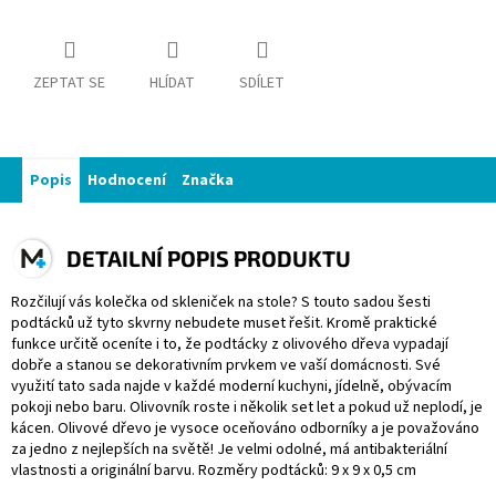
ZEPTAT SE
HLÍDAT
SDÍLET
Popis
Hodnocení
Značka
DETAILNÍ POPIS PRODUKTU
Rozčilují vás kolečka od skleniček na stole? S touto sadou šesti
podtácků už tyto skvrny nebudete muset řešit. Kromě praktické
funkce určitě oceníte i to, že podtácky z olivového dřeva vypadají
dobře a stanou se dekorativním prvkem ve vaší domácnosti. Své
využití tato sada najde v každé moderní kuchyni, jídelně, obývacím
pokoji nebo baru. Olivovník roste i několik set let a pokud už neplodí, je
kácen. Olivové dřevo je vysoce oceňováno odborníky a je považováno
za jedno z nejlepších na světě! Je velmi odolné, má antibakteriální
vlastnosti a originální barvu. Rozměry podtácků: 9 x 9 x 0,5 cm