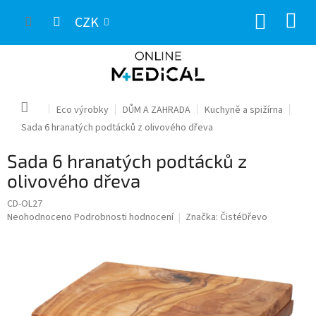
Přejít
NÁKUP
na
CZK
obsah
KOŠÍK
Domů
Eco výrobky
DŮM A ZAHRADA
Kuchyně a spižírna
Sada 6 hranatých podtácků z olivového dřeva
Sada 6 hranatých podtácků z
olivového dřeva
CD-OL27
Průměrné
Neohodnoceno
Podrobnosti hodnocení
Značka:
ČistéDřevo
hodnocení
produktu
je
0,0
z
5
hvězdiček.