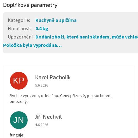
Doplňkové parametry
Kategorie
:
Kuchyně a spižírna
Hmotnost
:
0.4 kg
Upozornění
:
Dodání zboží, které není skladem, může vzhled
Položka byla vyprodána…
Karel Pacholík
KP
Hodnocení obchodu je 4 z 5 hvězdiček.
5.6.2026
Rychle vyřízeno, odesláno. Ceny příznivé, jen sortiment
omezený.
Jiří Nechvíl
JN
Hodnocení obchodu je 5 z 5 hvězdiček.
4.6.2026
funguje.