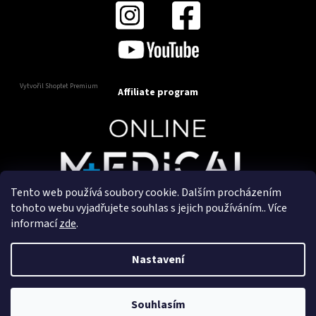
Vytvořil Shoptet Premium
Affiliate program
Tento web používá soubory cookie. Dalším procházením
Copyright 2025
OnlineMedical.cz
. Všechna práva
tohoto webu vyjadřujete souhlas s jejich používáním.. Více
vyhrazena.
informací
zde
.
Vytvořil a marketingově zajišťuje
HyperGroup.cz
Nastavení
Souhlasím