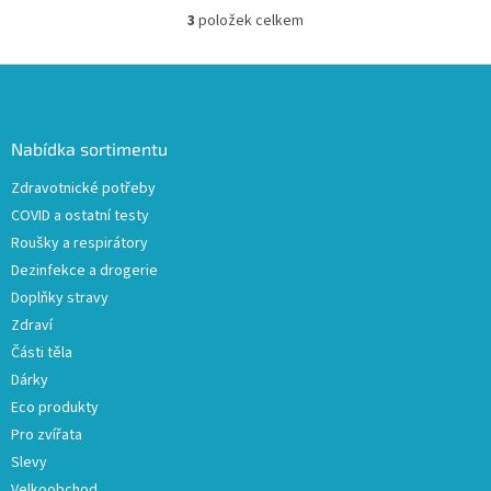
3
položek celkem
O
v
l
Z
á
á
d
p
a
a
Nabídka sortimentu
c
t
í
Zdravotnické potřeby
í
p
COVID a ostatní testy
r
v
Roušky a respirátory
k
Dezinfekce a drogerie
y
Doplňky stravy
v
ý
Zdraví
p
Části těla
i
Dárky
s
u
Eco produkty
Pro zvířata
Slevy
Velkoobchod