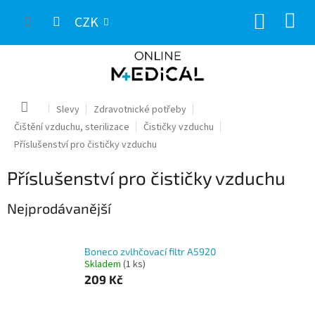
Přejít
NÁKUP
na
CZK
obsah
KOŠÍK
Domů
Slevy
Zdravotnické potřeby
Čištění vzduchu, sterilizace
Čističky vzduchu
Příslušenství pro čističky vzduchu
Příslušenství pro čističky vzduchu
Nejprodávanější
Boneco zvlhčovací filtr A5920
Skladem
(1 ks)
209 Kč