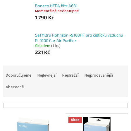
Boneco HEPA filtr A681
Momentálně nedostupné
1 790 Kč
Set filtrů Rohnson -9100HF pro čističku vzduchu
R-9100 Car Air Purifier
Skladem
(1 ks)
221 Kč
Ř
a
Doporučujeme
Nejlevnější
Nejdražší
Nejprodávanější
z
e
Abecedně
n
í
p
r
V
o
Akce
ý
d
p