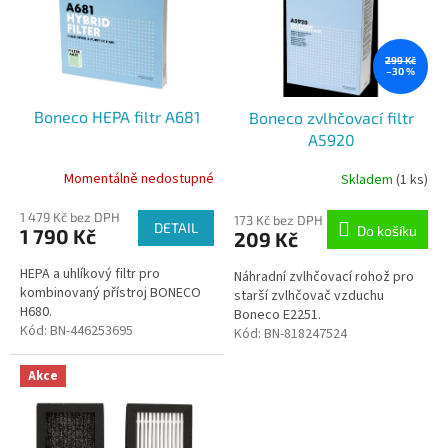
u
i
k
s
t
p
299 Kč
ů
–30 %
r
o
Boneco HEPA filtr A681
Boneco zvlhčovací filtr
d
A5920
u
k
Momentálně nedostupné
Skladem
(1 ks)
t
ů
1 479 Kč bez DPH
173 Kč bez DPH
DETAIL
Do košíku
1 790 Kč
209 Kč
HEPA a uhlíkový filtr pro
Náhradní zvlhčovací rohož pro
kombinovaný přístroj BONECO
starší zvlhčovač vzduchu
H680.
Boneco E2251.
Kód:
BN-446253695
Kód:
BN-818247524
Akce