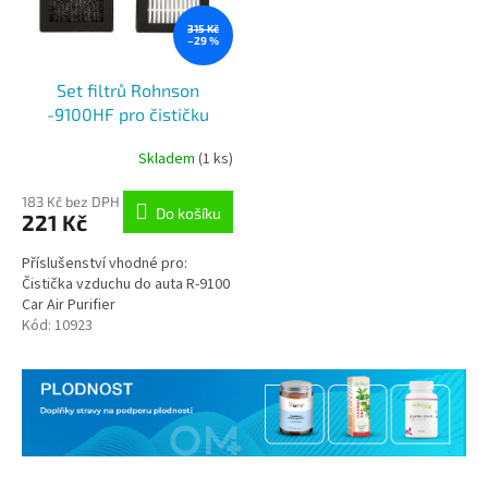
315 Kč
–29 %
Set filtrů Rohnson
-9100HF pro čističku
vzduchu R-9100 Car Air
Skladem
(1 ks)
Purifier
183 Kč bez DPH
Do košíku
221 Kč
Příslušenství vhodné pro:
Čistička vzduchu do auta R-9100
Car Air Purifier
Kód:
10923