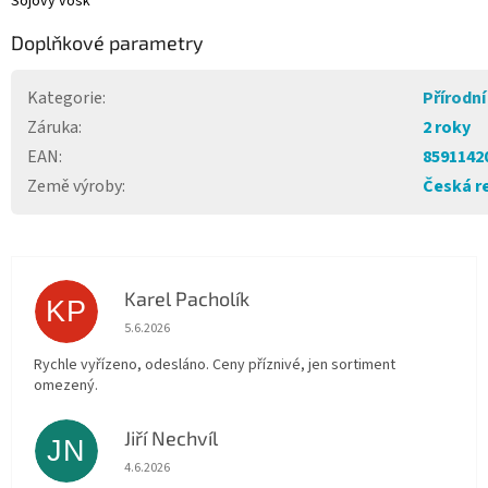
Sójový vosk
Doplňkové parametry
Kategorie
:
Přírodní
Záruka
:
2 roky
EAN
:
8591142
Země výroby
:
Česká r
Karel Pacholík
KP
Hodnocení obchodu je 4 z 5 hvězdiček.
5.6.2026
Rychle vyřízeno, odesláno. Ceny příznivé, jen sortiment
omezený.
Jiří Nechvíl
JN
Hodnocení obchodu je 5 z 5 hvězdiček.
4.6.2026