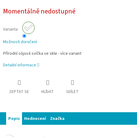
Měrná
Momentálně nedostupné
cena:
Varianta
Možnosti doručení
Přírodní sójová svíčka ve skle - více variant
Detailní informace
ZEPTAT SE
HLÍDAT
SDÍLET
Popis
Hodnocení
Značka