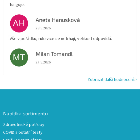
funguje.
Aneta Hanusková
AH
Hodnocení obchodu je 5 z 5 hvězdiček.
28.5.2026
Vše v pořádku, rukavice se netrhají, velikost odpovídá.
Milan Tomandl
MT
Hodnocení obchodu je 5 z 5 hvězdiček.
27.5.2026
Zobrazit další hodnocení
Z
á
p
a
Nabídka sortimentu
t
Zdravotnické potřeby
í
COVID a ostatní testy