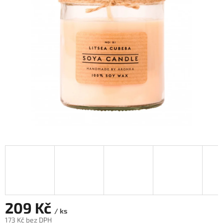
5
hvězdiček.
209 Kč
/ ks
173 Kč bez DPH