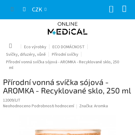
Přejít
NÁKUP
na
CZK
obsah
KOŠÍK
Domů
Eco výrobky
ECO DOMÁCNOST
Svíčky, difuzéry, vůně
Přírodní svíčky
Přírodní vonná svíčka sójová - AROMKA - Recyklované sklo, 250
ml
Přírodní vonná svíčka sójová -
AROMKA - Recyklované sklo, 250 ml
12009/LIT
Průměrné
Neohodnoceno
Podrobnosti hodnocení
Značka:
Aromka
hodnocení
produktu
je
0,0
z