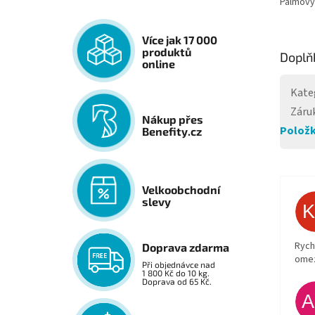
Palmový
Více jak 17 000
produktů
Doplň
online
Kate
Záru
Nákup přes
Položk
Benefity.cz
Velkoobchodní
slevy
Rych
Doprava zdarma
ome
Při objednávce nad
1 800 Kč do 10 kg.
Doprava od 65 Kč.