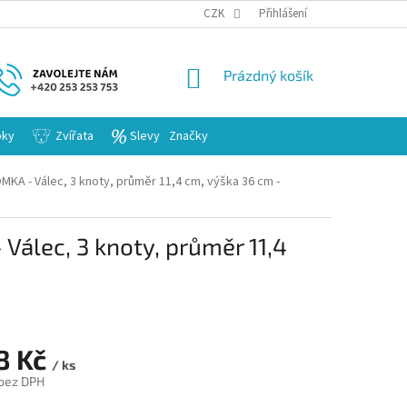
KARIERA
CZK
Přihlášení
NÁKUPNÍ
Prázdný košík
KOŠÍK
bky
Zvířata
Slevy
Značky
MKA - Válec, 3 knoty, průměr 11,4 cm, výška 36 cm -
Válec, 3 knoty, průměr 11,4
8 Kč
/ ks
 bez DPH