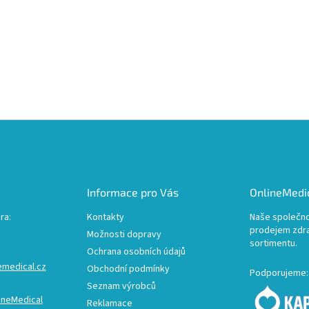
Informace pro Vás
OnlineMedic
ra:
Kontakty
Naše společno
prodejem zdr
Možnosti dopravy
sortimentu.
Ochrana osobních údajů
emedical.cz
Obchodní podmínky
Podporujeme:
Seznam výrobců
ineMedical
Reklamace