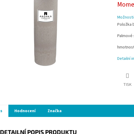
Momen
cena:
ek.
Možnosti
Položka 
Palmové 
hmotnost
Detailní 
TISK
is
Hodnocení
Značka
DETAILNÍ POPIS PRODUKTU