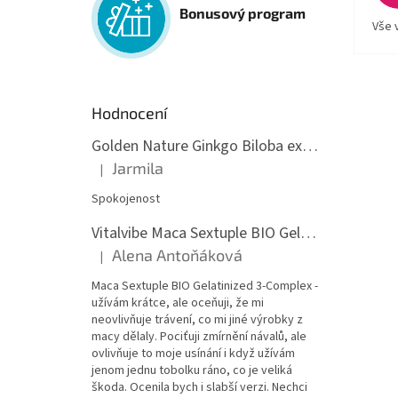
Bonusový program
Vše 
Hodnocení
Golden Nature Ginkgo Biloba extrakt 50:1 60mg, 100 kapslí
Jarmila
|
Hodnocení produktu je 5 z 5 hvězdiček.
Spokojenost
Vitalvibe Maca Sextuple BIO Gelatinized 3-Complex, 60 kapslí
Alena Antoňáková
|
Hodnocení produktu je 5 z 5 hvězdiček.
Maca Sextuple BIO Gelatinized 3-Complex -
užívám krátce, ale oceňuji, že mi
neovlivňuje trávení, co mi jiné výrobky z
macy dělaly. Pociťuji zmírnění návalů, ale
ovlivňuje to moje usínání i když užívám
jenom jednu tobolku ráno, co je veliká
škoda. Ocenila bych i slabší verzi. Nechci