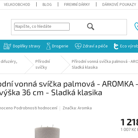
VELKOOBCHOD
BLOG
FIREMNÍ DÁRKY
DÁRKOVÉ POUKAZY
HLEDAT
Doplňky stravy
Drogerie
Zdraví a péče
Eco výro
 difuzéry,
Přírodní
Přírodní vonná svíčka palmová - ARO
svíčky
Sladká klasika
odní vonná svíčka palmová - AROMKA - 
výška 36 cm - Sladká klasika
né
noceno
Podrobnosti hodnocení
Značka:
Aromka
ní
1 21
u
1 007 Kč
Měrná