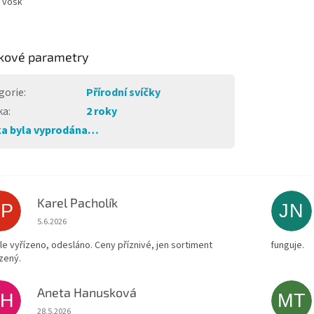
 vosk
kové parametry
gorie
:
Přírodní svíčky
ka
:
2 roky
a byla vyprodána…
Karel Pacholík
KP
JN
Hodnocení obchodu je 4 z 5 hvězdiček.
5.6.2026
le vyřízeno, odesláno. Ceny příznivé, jen sortiment
funguje.
zený.
Aneta Hanusková
AH
MT
Hodnocení obchodu je 5 z 5 hvězdiček.
28.5.2026