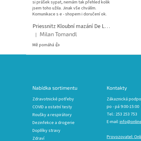
si prášek sypat, nemám tak přehled kolik
jsem toho užila. Jinak vše chválím.
Komunikace s e - shopem i doručení ok.
Priessnitz Kloubní mazání De Luxe, 200ml
Milan Tomandl
|
Hodnocení produktu je 5 z 5 hvězdiček.
Mě pomáhá 👍
Z
á
p
a
t
Nabídka sortimentu
Kontakty
í
Zdravotnické potřeby
Zákaznická podpo
po - pá 9:00-15:00
COVID a ostatní testy
Tel.: 253 253 753
Roušky a respirátory
E-mail:
info@onlin
Dezinfekce a drogerie
Doplňky stravy
Provozovatel: Onl
Zdraví