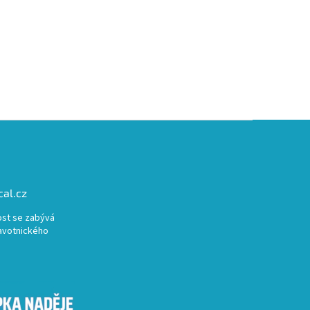
al.cz
st se zabývá
avotnického