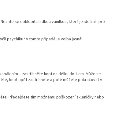
echte se obklopit sladkou vanilkou, která je ideální i pro
aši psychiku? V tomto případě je volba jasná!
 zapálením – zastřihněte knot na délku do 1 cm. Může se
něte, knot opět zastřihněte a poté můžete pokračovat v
kněte. Předejdete tím možnému poškození skleničky nebo