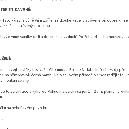
TERISTIKA VŮNĚ:
- Tato výrazná vůně Vám zpříjemní dlouhé večery strávené při dobré knize. N
zimní čas, strávený s rodinou.
ste, že vůně vanilky
čistí a dezinfikuje vzduch? Potřebujete
zharmonizovat V
ČENÍ:
nechávejte svíčky bez vaší přítomností. Pro delší dobu hoření – vždy před
 se na něm vytvoří černá bambulka. V takovém případě plamen raději sfouk
ém pálení svíčky.
vejte svíčku zcela vyhořet. Pokud má svíčka už jen 1 – 2 cm, plamen sfou
u.
íčku na nehořlavém povrchu.
ku: