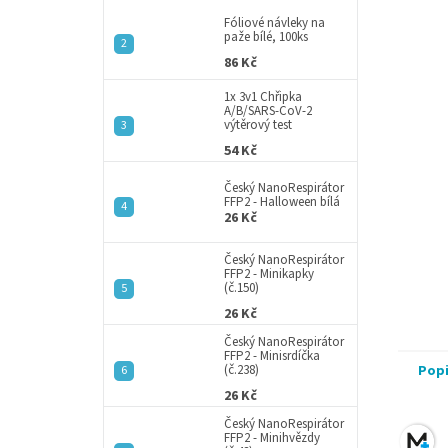
p
5
a
Fóliové návleky na
hvězdič
paže bílé, 100ks
n
86 Kč
e
l
1x 3v1 Chřipka
A/B/SARS-CoV-2
výtěrový test
54 Kč
Český NanoRespirátor
FFP2 - Halloween bílá
26 Kč
Český NanoRespirátor
FFP2 - Minikapky
(č.150)
26 Kč
Český NanoRespirátor
FFP2 - Minisrdíčka
(č.238)
Pop
26 Kč
Český NanoRespirátor
FFP2 - Minihvězdy