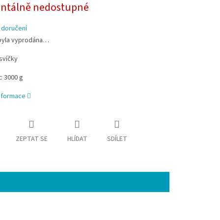
tálně nedostupné
 doručení
byla vyprodána…
svíčky
: 3000 g
informace
ZEPTAT SE
HLÍDAT
SDÍLET