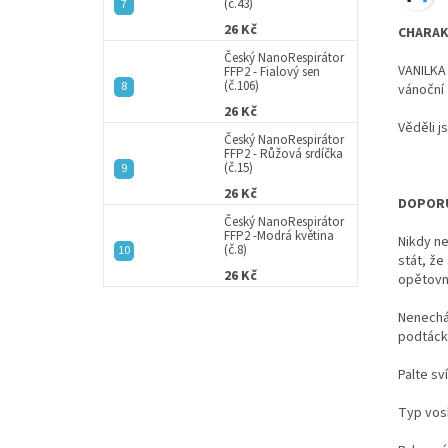
(č.43)
26 Kč
CHARAK
Český NanoRespirátor
VANILKA 
FFP2 - Fialový sen
(č.106)
vánoční 
26 Kč
Věděli j
Český NanoRespirátor
FFP2 - Růžová srdíčka
(č.15)
26 Kč
DOPORU
Český NanoRespirátor
FFP2 -Modrá květina
Nikdy ne
(č.8)
stát, že
26 Kč
opětovn
Nenechá
podtáck
Palte sv
Typ vos