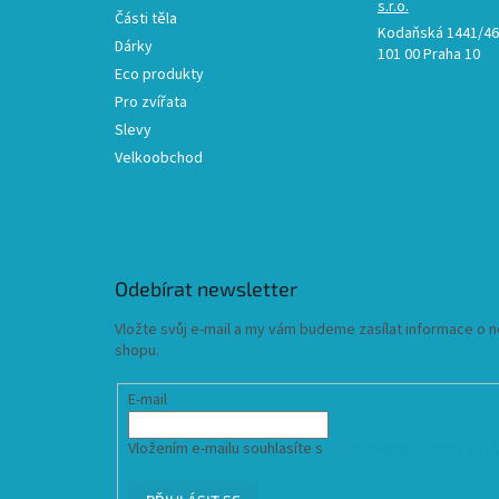
s.r.o.
Části těla
Kodaňská 1441/46,
Dárky
101 00 Praha 10
Eco produkty
Pro zvířata
Slevy
Velkoobchod
Odebírat newsletter
Vložte svůj e-mail a my vám budeme zasílat informace o
shopu.
E-mail
Vložením e-mailu souhlasíte s
podmínkami ochrany osob