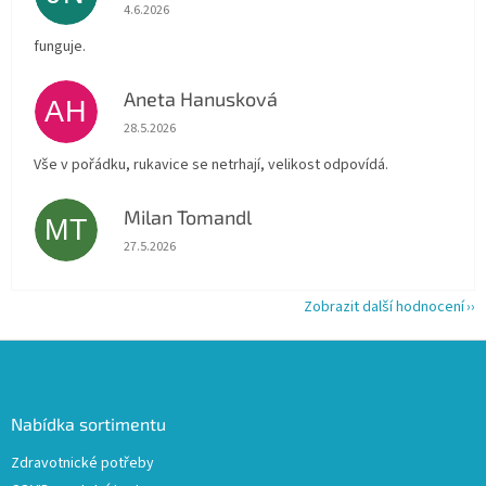
Hodnocení obchodu je 5 z 5 hvězdiček.
4.6.2026
funguje.
Aneta Hanusková
AH
Hodnocení obchodu je 5 z 5 hvězdiček.
28.5.2026
Vše v pořádku, rukavice se netrhají, velikost odpovídá.
Milan Tomandl
MT
Hodnocení obchodu je 5 z 5 hvězdiček.
27.5.2026
Zobrazit další hodnocení
Z
á
p
a
Nabídka sortimentu
t
Zdravotnické potřeby
í