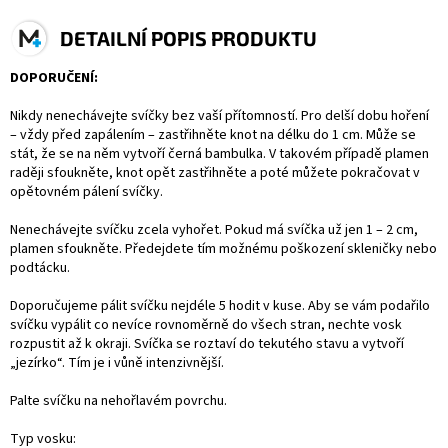
DETAILNÍ POPIS PRODUKTU
DOPORUČENÍ:
Nikdy nenechávejte svíčky bez vaší přítomností. Pro delší dobu hoření
– vždy před zapálením – zastřihněte knot na délku do 1 cm. Může se
stát, že se na něm vytvoří černá bambulka. V takovém případě plamen
raději sfoukněte, knot opět zastřihněte a poté můžete pokračovat v
opětovném pálení svíčky.
Nenechávejte svíčku zcela vyhořet. Pokud má svíčka už jen 1 – 2 cm,
plamen sfoukněte. Předejdete tím možnému poškození skleničky nebo
podtácku.
Doporučujeme pálit svíčku nejdéle 5 hodit v kuse. Aby se vám podařilo
svíčku vypálit co nevíce rovnoměrně do všech stran, nechte vosk
rozpustit až k okraji. Svíčka se roztaví do tekutého stavu a vytvoří
„jezírko“. Tím je i vůně intenzivnější.
Palte svíčku na nehořlavém povrchu.
Typ vosku: