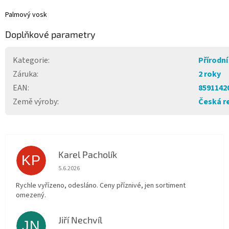
Palmový vosk
Doplňkové parametry
Kategorie
:
Přírodní
Záruka
:
2 roky
EAN
:
8591142
Země výroby
:
Česká r
Karel Pacholík
KP
Hodnocení obchodu je 4 z 5 hvězdiček.
5.6.2026
Rychle vyřízeno, odesláno. Ceny příznivé, jen sortiment
omezený.
Jiří Nechvíl
JN