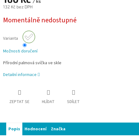
/ ks
132 Kč bez DPH
Měrná
Momentálně nedostupné
cena:
Varianta
Možnosti doručení
Přírodní palmová svíčka ve skle
Detailní informace
ZEPTAT SE
HLÍDAT
SDÍLET
Popis
Hodnocení
Značka