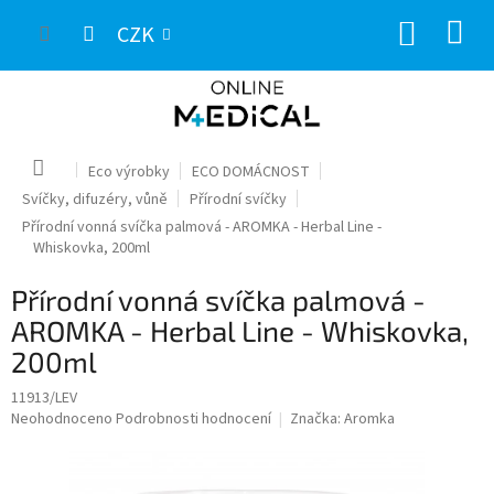
Přejít
NÁKUP
na
CZK
obsah
KOŠÍK
Domů
Eco výrobky
ECO DOMÁCNOST
Svíčky, difuzéry, vůně
Přírodní svíčky
Přírodní vonná svíčka palmová - AROMKA - Herbal Line -
Whiskovka, 200ml
Přírodní vonná svíčka palmová -
AROMKA - Herbal Line - Whiskovka,
200ml
11913/LEV
Průměrné
Neohodnoceno
Podrobnosti hodnocení
Značka:
Aromka
hodnocení
produktu
je