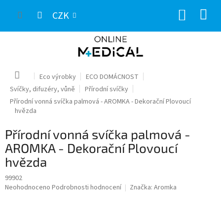
Přejít
NÁKUP
na
CZK
obsah
KOŠÍK
Domů
Eco výrobky
ECO DOMÁCNOST
Svíčky, difuzéry, vůně
Přírodní svíčky
Přírodní vonná svíčka palmová - AROMKA - Dekorační Plovoucí
hvězda
Přírodní vonná svíčka palmová -
AROMKA - Dekorační Plovoucí
hvězda
99902
Průměrné
Neohodnoceno
Podrobnosti hodnocení
Značka:
Aromka
hodnocení
produktu
je