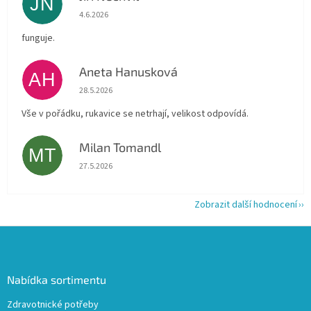
JN
Hodnocení obchodu je 5 z 5 hvězdiček.
4.6.2026
funguje.
Aneta Hanusková
AH
Hodnocení obchodu je 5 z 5 hvězdiček.
28.5.2026
Vše v pořádku, rukavice se netrhají, velikost odpovídá.
Milan Tomandl
MT
Hodnocení obchodu je 5 z 5 hvězdiček.
27.5.2026
Zobrazit další hodnocení
Z
á
p
a
Nabídka sortimentu
t
Zdravotnické potřeby
í