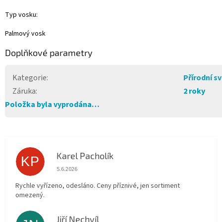
Typ vosku:
Palmový vosk
Doplňkové parametry
Kategorie
:
Přírodní sv
Záruka
:
2 roky
Položka byla vyprodána…
Karel Pacholík
KP
Hodnocení obchodu je 4 z 5 hvězdiček.
5.6.2026
Rychle vyřízeno, odesláno. Ceny příznivé, jen sortiment
omezený.
Jiří Nechvíl