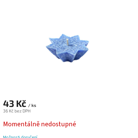
0,0
z
5
hvězdiček.
43 Kč
/ ks
36 Kč bez DPH
Měrná
Momentálně nedostupné
cena:
Možnosti doručení