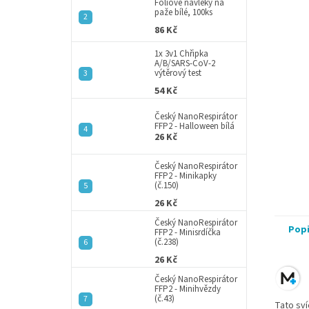
a
Fóliové návleky na
hvězdič
paže bílé, 100ks
n
86 Kč
e
l
1x 3v1 Chřipka
A/B/SARS-CoV-2
výtěrový test
54 Kč
Český NanoRespirátor
FFP2 - Halloween bílá
26 Kč
Český NanoRespirátor
FFP2 - Minikapky
(č.150)
26 Kč
Český NanoRespirátor
Pop
FFP2 - Minisrdíčka
(č.238)
26 Kč
Český NanoRespirátor
FFP2 - Minihvězdy
(č.43)
Tato sví