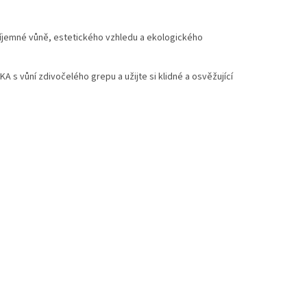
říjemné vůně, estetického vzhledu a ekologického
 s vůní zdivočelého grepu a užijte si klidné a osvěžující