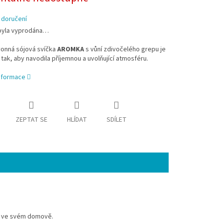
 doručení
byla vyprodána…
vonná sójová svíčka
AROMKA
s vůní zdivočelého grepu je
tak, aby navodila příjemnou a uvolňující atmosféru.
informace
ZEPTAT SE
HLÍDAT
SDÍLET
aci ve svém domově.