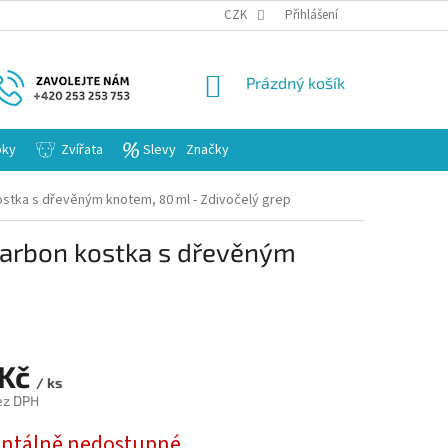
KARIERA
CZK
Přihlášení
NÁKUPNÍ
Prázdný košík
KOŠÍK
bky
Zvířata
Slevy
Značky
ostka s dřevěným knotem, 80 ml - Zdivočelý grep
Carbon kostka s dřevěným
 Kč
/ ks
ez DPH
tálně nedostupné