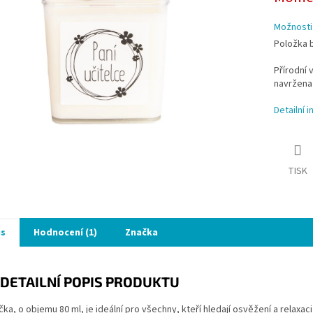
ek.
Možnosti
Položka 
Přírodní 
navržena 
Detailní 
TISK
is
Hodnocení (1)
Značka
DETAILNÍ POPIS PRODUKTU
čka, o objemu 80 ml, je ideální pro všechny, kteří hledají osvěžení a relax