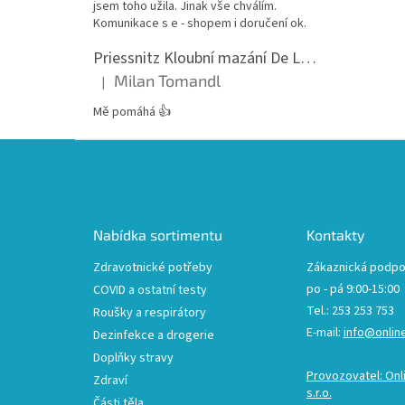
jsem toho užila. Jinak vše chválím.
Komunikace s e - shopem i doručení ok.
Priessnitz Kloubní mazání De Luxe, 200ml
Milan Tomandl
|
Hodnocení produktu je 5 z 5 hvězdiček.
Mě pomáhá 👍
Z
á
p
a
t
Nabídka sortimentu
Kontakty
í
Zdravotnické potřeby
Zákaznická podpo
po - pá 9:00-15:00
COVID a ostatní testy
Tel.: 253 253 753
Roušky a respirátory
E-mail:
info@onlin
Dezinfekce a drogerie
Doplňky stravy
Provozovatel: Onl
Zdraví
s.r.o.
Části těla