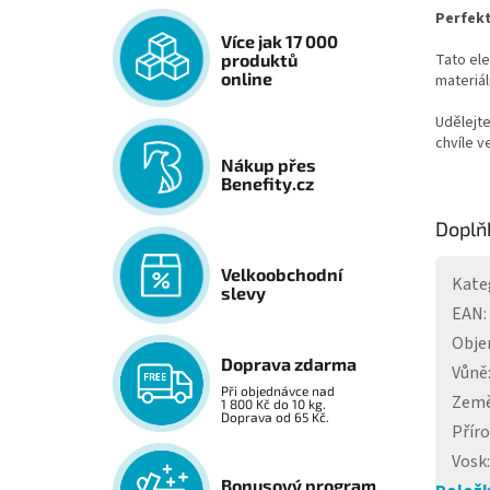
Perfekt
Více jak 17 000
Tato el
produktů
online
materiál
Udělejte
chvíle 
Nákup přes
Benefity.cz
Doplň
Velkoobchodní
Kate
slevy
EAN
:
Obj
Doprava zdarma
Vůně
Při objednávce nad
Země
1 800 Kč do 10 kg.
Doprava od 65 Kč.
Příro
Vosk
:
Bonusový program