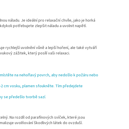
u náladu. Je ideální pro relaxační chvíle, jako je horká
dykoli potřebujete zlepšit náladu a uvolnit napětí.
rychlejší uvolnění vůně a lepší hoření, ale také vytváří
ukový zážitek, který posílí vaši relaxaci.
umístěte na nehořlavý povrch, aby nedošlo k požáru nebo
-2 cm vosku, plamen sfoukněte. Tím předejdete
by se předešlo tvorbě sazí.
telný. Na rozdíl od parafínových svíček, které jsou
imalizuje uvolňování škodlivých látek do ovzduší.