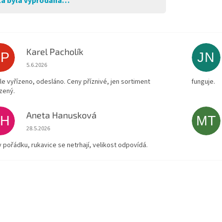
a byla vyprodána…
Karel Pacholík
KP
JN
Hodnocení obchodu je 4 z 5 hvězdiček.
5.6.2026
le vyřízeno, odesláno. Ceny příznivé, jen sortiment
funguje.
zený.
Aneta Hanusková
AH
MT
Hodnocení obchodu je 5 z 5 hvězdiček.
28.5.2026
v pořádku, rukavice se netrhají, velikost odpovídá.