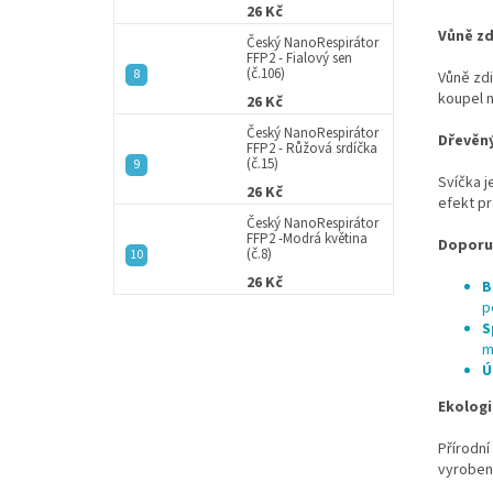
26 Kč
Vůně zd
Český NanoRespirátor
FFP2 - Fialový sen
(č.106)
Vůně zdi
koupel n
26 Kč
Český NanoRespirátor
Dřevěný
FFP2 - Růžová srdíčka
(č.15)
Svíčka j
26 Kč
efekt pr
Český NanoRespirátor
FFP2 -Modrá květina
Doporu
(č.8)
26 Kč
B
p
S
m
Ú
Ekologi
Přírodní
vyrobeny