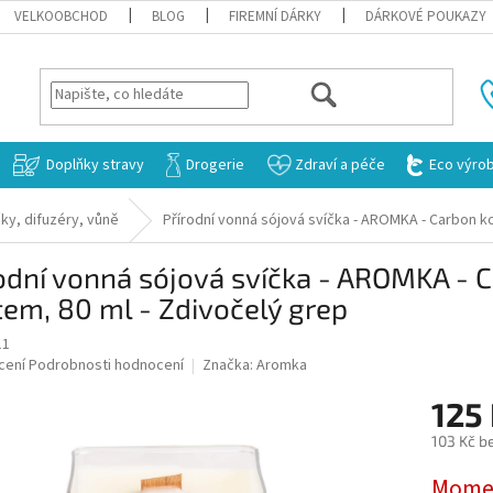
VELKOOBCHOD
BLOG
FIREMNÍ DÁRKY
DÁRKOVÉ POUKAZY
HLEDAT
Doplňky stravy
Drogerie
Zdraví a péče
Eco výro
ky, difuzéry, vůně
Přírodní vonná sójová svíčka - AROMKA - Carbon k
odní vonná sójová svíčka - AROMKA - 
em, 80 ml - Zdivočelý grep
11
né
cení
Podrobnosti hodnocení
Značka:
Aromka
ní
125
u
103 Kč b
Měrná
Momen
cena: