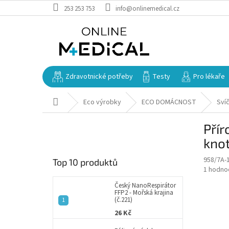
Přejít
253 253 753
info@onlinemedical.cz
na
obsah
Zdravotnické potřeby
Testy
Pro lékaře
Domů
Eco výrobky
ECO DOMÁCNOST
Svíč
P
Přír
o
s
knot
t
958/7A-
Top 10 produktů
r
Průměr
1 hodno
a
hodnoce
n
Český NanoRespirátor
produkt
FFP2 - Mořská krajina
n
je
(č.221)
í
5,0
26 Kč
z
p
5