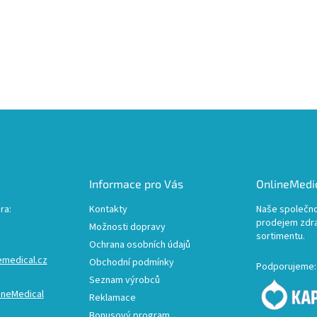
Informace pro Vás
OnlineMedic
ra:
Kontakty
Naše společno
prodejem zdr
Možnosti dopravy
sortimentu.
Ochrana osobních údajů
emedical.cz
Obchodní podmínky
Podporujeme:
Seznam výrobců
ineMedical
Reklamace
Bonusový program