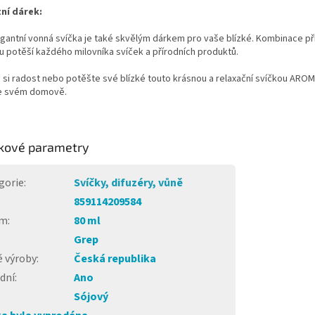
ní dárek:
egantní vonná svíčka je také skvělým dárkem pro vaše blízké. Kombinace p
u potěší každého milovníka svíček a přírodních produktů.
 si radost nebo potěšte své blízké touto krásnou a relaxační svíčkou AROMKA
ve svém domově.
kové parametry
gorie
:
Svíčky, difuzéry, vůně
859114209584
em
:
80 ml
:
Grep
 výroby
:
Česká republika
dní
:
Ano
Sójový