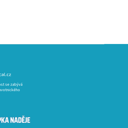
al.cz
st se zabývá
avotnického