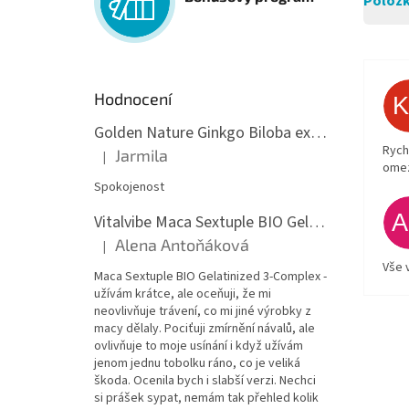
Položk
Hodnocení
Golden Nature Ginkgo Biloba extrakt 50:1 60mg, 100 kapslí
Rych
Jarmila
|
Hodnocení produktu je 5 z 5 hvězdiček.
ome
Spokojenost
Vitalvibe Maca Sextuple BIO Gelatinized 3-Complex, 60 kapslí
Alena Antoňáková
|
Hodnocení produktu je 5 z 5 hvězdiček.
Vše 
Maca Sextuple BIO Gelatinized 3-Complex -
užívám krátce, ale oceňuji, že mi
neovlivňuje trávení, co mi jiné výrobky z
macy dělaly. Pociťuji zmírnění návalů, ale
ovlivňuje to moje usínání i když užívám
jenom jednu tobolku ráno, co je veliká
škoda. Ocenila bych i slabší verzi. Nechci
si prášek sypat, nemám tak přehled kolik