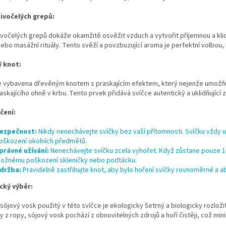
ivočelých grepů:
vočelých grepů dokáže okamžitě osvěžit vzduch a vytvořit příjemnou a klidno
ebo masážní rituály. Tento svěží a povzbuzující aroma je perfektní volbou, k
 knot:
e vybavena dřevěným knotem s praskajícím efektem, který nejenže umožňuje 
askajícího ohně v krbu. Tento prvek přidává svíčce autentický a uklidňující zv
čení:
ezpečnost:
Nikdy nenechávejte svíčky bez vaší přítomnosti. Svíčku vždy 
oškození okolních předmětů.
právné užívání:
Nenechávejte svíčku zcela vyhořet. Když zůstane pouze 1
ožnému poškození skleničky nebo podtácku.
držba:
Pravidelně zastřihujte knot, aby bylo hoření svíčky rovnoměrné a a
cký výběr:
 sójový vosk použitý v této svíčce je ekologicky šetrný a biologicky rozloži
 z ropy, sójový vosk pochází z obnovitelných zdrojů a hoří čistěji, což min