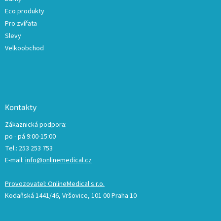
s
u
Eco produkty
Pro zvířata
Slevy
Velkoobchod
Kontakty
Zákaznická podpora:
po - pá 9:00-15:00
Tel.: 253 253 753
E-mail:
info@onlinemedical.cz
Provozovatel: OnlineMedical s.r.o.
Kodaňská 1441/46, Vršovice, 101 00 Praha 10