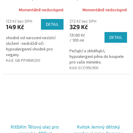
šampón Opuncie 250ml
Momentálně nedostupné
Momentálně nedostupné
123 Kč bez DPH
272 Kč bez DPH
DETAIL
149 Kč
329 Kč
Měrná
131,60 Kč
DETAIL
vhodné od narození neslzící
cena:
/ 100 ml
složení - nedráždí oči
hypoalergenní vhodné pro
Pečující a zklidňující,
vegany
hypoalergení pěna do koupele
Kód:
GB-PPHBW250
pro vaše miminko.
Kód:
ECO991900
Kit&Kin Tělový olej pro
Kvitok Jemný dětský