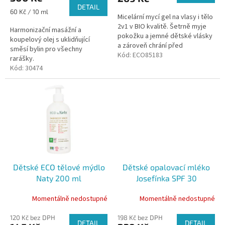
DETAIL
Měrná
60 Kč / 10 ml
Micelární mycí gel na vlasy i tělo
cena:
2v1 v BIO kvalitě. Šetrně myje
Harmonizační masážní a
pokožku a jemné dětské vlásky
koupelový olej s uklidňující
a zároveň chrání před
směsí bylin pro všechny
vysoušením. Vhodné již od
Kód:
ECO85183
rarášky.
narození
Kód:
30474
Dětské ECO tělové mýdlo
Dětské opalovací mléko
Naty 200 ml
Josefínka SPF 30
Momentálně nedostupné
Momentálně nedostupné
120 Kč bez DPH
198 Kč bez DPH
DETAIL
DETAIL