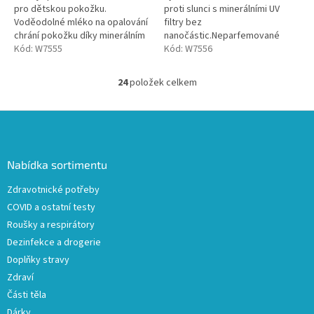
pro dětskou pokožku.
proti slunci s minerálními UV
5
Voděodolné mléko na opalování
filtry bez
hvězdiček.
chrání pokožku díky minerálním
nanočástic.Neparfemované
UV filtrům bez nanočástic.
Kód:
W7555
složení šetrně pečuje o citlivou
Kód:
W7556
Neparfemované složení
dětskou pokožku.
šetrně...
24
položek celkem
O
v
l
Z
á
á
d
p
a
a
Nabídka sortimentu
c
t
í
Zdravotnické potřeby
í
p
COVID a ostatní testy
r
v
Roušky a respirátory
k
Dezinfekce a drogerie
y
Doplňky stravy
v
ý
Zdraví
p
Části těla
i
Dárky