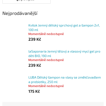
Nejprodávanější
Kvitok Jemný dětský sprchový gel a šampon 2v1,
100 ml
Momentálně nedostupné
239 Kč
laSaponaria Jemný tělový a vlasový mycí gel pro
děti BIO, 190 ml
Momentálně nedostupné
239 Kč
LUBA Dětský šampon na vlasy se změkčovadlem
a prebiotiky, 250 ml
Momentálně nedostupné
175 Kč
Ř