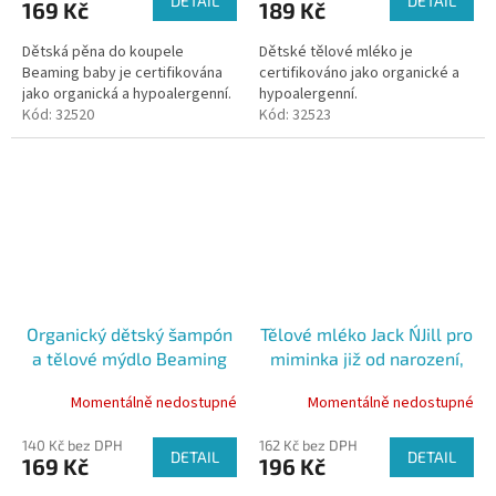
DETAIL
DETAIL
169 Kč
189 Kč
Dětská pěna do koupele
Dětské tělové mléko je
Beaming baby je certifikována
certifikováno jako organické a
jako organická a hypoalergenní.
hypoalergenní.
Kód:
32520
Kód:
32523
Organický dětský šampón
Tělové mléko Jack N´Jill pro
a tělové mýdlo Beaming
miminka již od narození,
baby 250 ml
100 ml
Momentálně nedostupné
Momentálně nedostupné
140 Kč bez DPH
162 Kč bez DPH
DETAIL
DETAIL
169 Kč
196 Kč