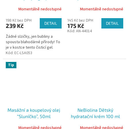
BIO, 190 ml
prebiotiky, 250 ml
Momentálně nedostupné
Momentálně nedostupné
198 Kč bez DPH
145 Kč bez DPH
DETAIL
DETAIL
239 Kč
175 Kč
Kód:
AN-44014
Žádné slzičky, jen bubliny a
spousta blahodárné přírody! To
je v kostce tento čisticí gel.
Kód:
EC-LSA053
Tip
Masážní a koupelový olej
NeBiolina Dětský
“Sluníčko”, 50ml
hydratační krém 100 ml
Momentálně nedostupné
Momentálně nedostupné