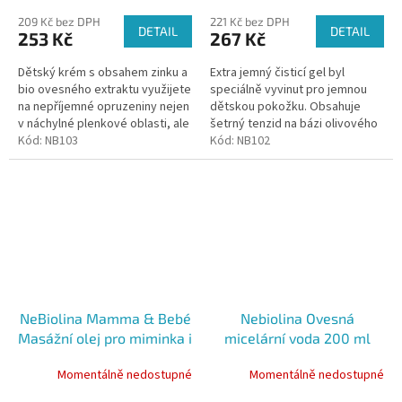
209 Kč bez DPH
221 Kč bez DPH
DETAIL
DETAIL
253 Kč
267 Kč
Dětský krém s obsahem zinku a
Extra jemný čisticí gel byl
bio ovesného extraktu využijete
speciálně vyvinut pro jemnou
na nepříjemné opruzeniny nejen
dětskou pokožku. Obsahuje
v náchylné plenkové oblasti, ale
šetrný tenzid na bázi olivového
také v ohybových partiích
Kód:
NB103
oleje a navíc také rýžové
Kód:
NB102
končetin.
proteiny a bio ovesný extrakt.
NeBiolina Mamma & Bebé
Nebiolina Ovesná
Masážní olej pro miminka i
micelární voda 200 ml
maminky 100 ml
Momentálně nedostupné
Momentálně nedostupné