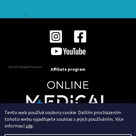
Sledovat na Instagramu
Vytvořil Shoptet Premium
Affiliate program
Tento web používá soubory cookie. Dalším procházením
Copyright 2025
OnlineMedical.cz
. Všechna práva
tohoto webu vyjadřujete souhlas s jejich používáním.. Více
vyhrazena.
informací
zde
.
Vytvořil a marketingově zajišťuje
HyperGroup.cz