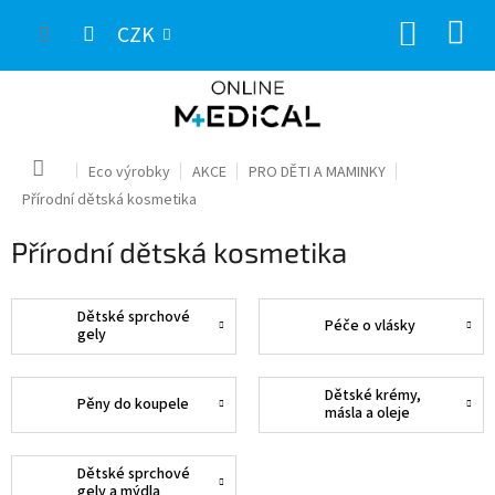
Přejít
NÁKUP
na
CZK
obsah
KOŠÍK
Domů
Eco výrobky
AKCE
PRO DĚTI A MAMINKY
Přírodní dětská kosmetika
Přírodní dětská kosmetika
Dětské sprchové
Péče o vlásky
gely
Dětské krémy,
Pěny do koupele
másla a oleje
Dětské sprchové
gely a mýdla