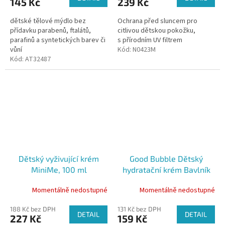
145 Kč
239 Kč
dětské tělové mýdlo bez
Ochrana před sluncem pro
přídavku parabenů, ftalátů,
citlivou dětskou pokožku,
parafinů a syntetických barev či
s přírodním UV filtrem
vůní
Kód:
N0423M
Kód:
AT32487
Dětský vyživující krém
Good Bubble Dětský
MiniMe, 100 ml
hydratační krém Bavlník
bylinný a Aloe Vera 250ml
Momentálně nedostupné
Momentálně nedostupné
188 Kč bez DPH
131 Kč bez DPH
DETAIL
DETAIL
227 Kč
159 Kč