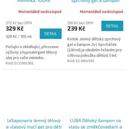
miminka, 100ml
sprchový gel a šampon
2v1, 100 ml
Momentálně nedostupné
Momentálně nedostupné
272 Kč bez DPH
198 Kč bez DPH
DETAIL
329 Kč
239 Kč
DETAIL
Měrná
329 Kč / 100 ml
Kvitok Jemný dětský sprchový
cena:
gel a šampon 2v1 Sprcháček
Pečující a zklidňující, přirozene
(100 ml) je ideálním řešením pro
výživný a hypoalergení tělový
citlivou pokožku dětíod 3 let.
olej pro vaše miminko.
Kód:
EC-NAV343
Kód:
ECO991901
laSaponaria Jemný tělový
LUBA Dětský šampon na
a vlasový mycí gel pro děti
vlasy se změkčovadlem a