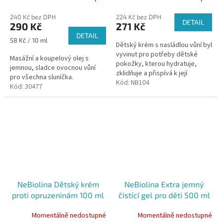
240 Kč bez DPH
224 Kč bez DPH
DETAIL
290 Kč
271 Kč
DETAIL
Měrná
58 Kč / 10 ml
Dětský krém s nasládlou vůní byl
cena:
vyvinut pro potřeby dětské
Masážní a koupelový olej s
pokožky, kterou hydratuje,
jemnou, sladce ovocnou vůní
zklidňuje a přispívá k její
pro všechna sluníčka.
přirozené obranyschopnosti.
Kód:
NB104
Kód:
30477
NeBiolina Dětský krém
NeBiolina Extra jemný
proti opruzeninám 100 ml
čistící gel pro děti 500 ml
Momentálně nedostupné
Momentálně nedostupné