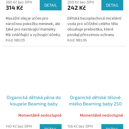
260 Kč bez DPH
200 Kč bez DPH
DETAIL
DETAIL
314 Kč
242 Kč
Masážní olej je určen pro
Dětská bezoplachová micelární
náročnou pokožku miminek, ale
voda pro očištění celého těla
také pro nastávající maminky.
obsahuje prebiotika, které
Má zvláčňující a vyživující účinky.
posilují přirozenou ochranu
Kód:
NB105
pokožky.Vhodná pro péči o tělo
Kód:
NB106
i tvář, bez oplachování.
Organická dětská pěna do
Organické dětské tělové
koupele Beaming baby
mléko Beaming baby 250
250 ml
ml
Momentálně nedostupné
Momentálně nedostupné
140 Kč bez DPH
156 Kč bez DPH