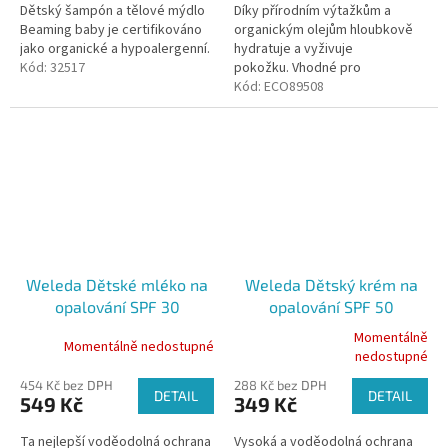
Dětský šampón a tělové mýdlo
Díky přírodním výtažkům a
Beaming baby je certifikováno
organickým olejům hloubkově
jako organické a hypoalergenní.
hydratuje a vyživuje
Kód:
32517
pokožku. Vhodné pro
nejcitlivější pokožku
Kód:
ECO89508
Weleda Dětské mléko na
Weleda Dětský krém na
opalování SPF 30
opalování SPF 50
Sensitive, 150ml
Sensitive, 50ml
Momentálně
Momentálně nedostupné
Průměrné
nedostupné
hodnocení
454 Kč bez DPH
288 Kč bez DPH
produktu
DETAIL
DETAIL
549 Kč
349 Kč
je
5,0
Ta nejlepší voděodolná ochrana
Vysoká a voděodolná ochrana
z