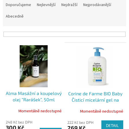
a
Doporučujeme
Nejlevnější
Nejdražší
Nejprodávanější
z
e
Abecedně
n
í
p
r
V
o
ý
d
p
u
i
k
s
t
p
ů
r
o
Alma Masážní a koupelový
Corine de Farme BIO Baby
d
olej “Rarášek”, 50ml
Čisticí micelární gel na
u
vlasy a tělo, 500 ml
k
Momentálně nedostupné
Momentálně nedostupné
t
ů
248 Kč bez DPH
222 Kč bez DPH
DETAIL
300 Kč
269 Kč