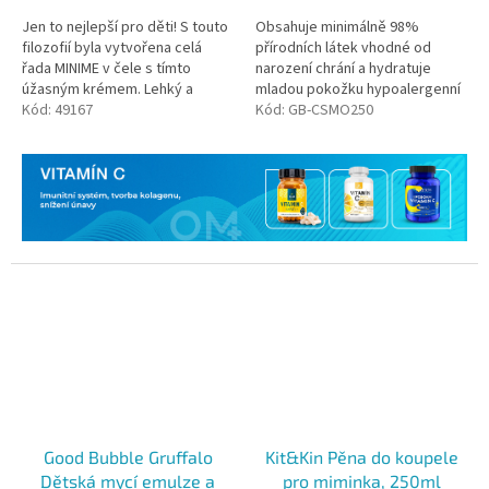
Jen to nejlepší pro děti! S touto
Obsahuje minimálně 98%
filozofií byla vytvořena celá
přírodních látek vhodné od
řada MINIME v čele s tímto
narození chrání a hydratuje
úžasným krémem. Lehký a
mladou pokožku hypoalergenní
přesto skvěle vyživující
Kód:
49167
vhodné pro vegany
Kód:
GB-CSMO250
univerzální tělový krém, který
mohou...
Good Bubble Gruffalo
Kit&Kin Pěna do koupele
Dětská mycí emulze a
pro miminka, 250ml